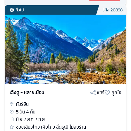
ทั่วไป
รหัส
20898
เฉิงตู + หลายเมือง
แชร์
ถูกใจ
ทัวร์
จีน
5
วัน
4
คืน
มิ.ย. / ส.ค. / ก.ย.
ชวงเฉียวโกว เผิงโกว สี่ดรุณี ไม่ลงร้าน