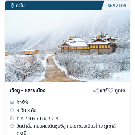
ทั่วไป
รหัส
21391
เฉิงตู + หลายเมือง
แชร์
ถูกใจ
ทัวร์
จีน
4
วัน
3
คืน
ก.ค. / ส.ค. / ก.ย. / ต.ค.
วัดต้าฉือ ถนนคนเดินชุนซีลู่ หุบเขาซวงเฉียวโกว ภูเขาสี่
ดรุณี