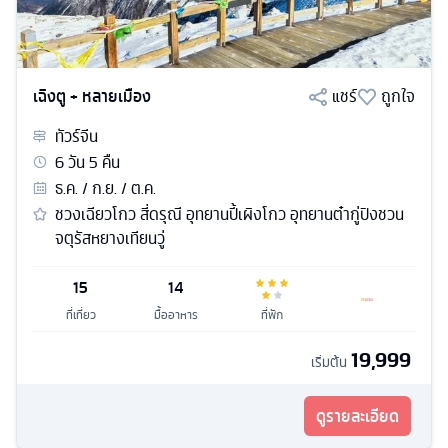
เฉิงตู + หลายเมือง
แชร์
ถูกใจ
ทัวร์
จีน
6
วัน
5
คืน
ธ.ค. / ก.ย. / ต.ค.
ชวงเฉียวโกว สี่ดรุณี อุทยานปี้เผิงโกว อุทยานต๋ากู่ปิงชวน
จตุรัสหยางเทียนวู่
15
14
ที่เที่ยว
มื้ออาหาร
ที่พัก
19,999
เริ่มต้น
ดูรายละเอียด