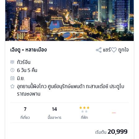
เฉิงตู + หลายเมือง
แชร์
ถูกใจ
ทัวร์
จีน
6
วัน
5
คืน
มิ.ย.
อุทยานปี้ผิงโกว ศูนย์อนุรักษ์แพนด้า ทะสาบเต๋อซี ประตูโบ
ราณซงพาน
7
14
ที่เที่ยว
มื้ออาหาร
ที่พัก
20,999
เริ่มต้น