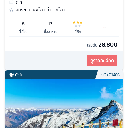
ต.ค.
สี่ดรุณี ปี้เผิงโกว จิ่วจ้ายโกว
8
13
ที่เที่ยว
มื้ออาหาร
ที่พัก
28,800
เริ่มต้น
ดูรายละเอียด
ทั่วไป
รหัส
21466