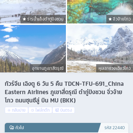
ธารน้ำแข็งต๋ากู่ปิงชวน
จิ่วจ้ายโกว
อุทยานภูเขาสี่ดรุณี
หุบเขาซวงเฉียวโกว
ทัวร์จีน เฉิงตู 6 วัน 5 คืน TDCN-TFU-691_China
Eastern Airlines ภูเขาสี่ดรุณี ต๋ากู่ปิงชวน จิ่วจ้าย
โกว ถนนซุนซีลู่ บิน MU (BKK)
กลับบ่าย
ไฟล์ทดึก
บินตรง
ทั่วไป
รหัส
22440