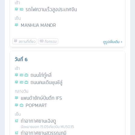
เช้า
รถไฟความเร็วสูงประเทศจีน
เย็น
MANHUA MANOR
ดูรูปเพิ่มเติม
วันที่
6
เช้า
ถนนไท่กู๋หลี่
ถนนคนเดินซุนซีลู่
กลางวัน
แพนด้ายักษ์ปีนตึก IFS
POPMART
เย็น
ท่าอากาศยานเฉิงตู
นัดหมาย
ออก
15.05
เที่ยวบิน
MU5035
ท่าอากาศยานสุวรรณภูมิ