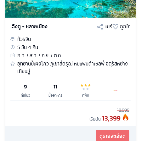
เฉิงตู + หลายเมือง
แชร์
ถูกใจ
ทัวร์
จีน
5
วัน
4
คืน
ก.ค. / ส.ค. / ก.ย. / ต.ค.
อุทยานปี้เผิงโกว ภูเขาสี่ดรุณี หมีแพนด้าเซลฟี่ จัตุรัสหย่าง
เทียนวู่
9
11
ที่เที่ยว
มื้ออาหาร
ที่พัก
18,999
13,399
เริ่มต้น
ดูรายละเอียด