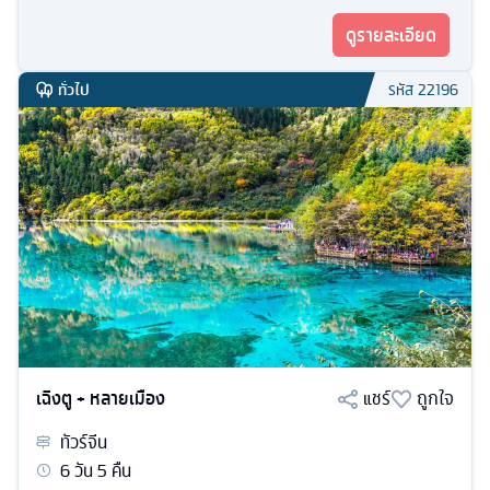
ดูรายละเอียด
ทั่วไป
รหัส
22196
เฉิงตู + หลายเมือง
แชร์
ถูกใจ
ทัวร์
จีน
6
วัน
5
คืน