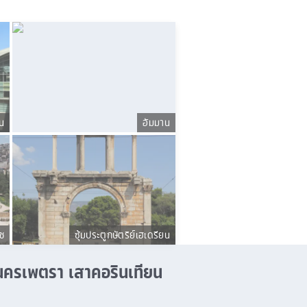
น
อัมมาน
ช
ซุ้มประตูกษัตริย์เฮเดรียน
นครเพตรา เสาคอรินเทียน