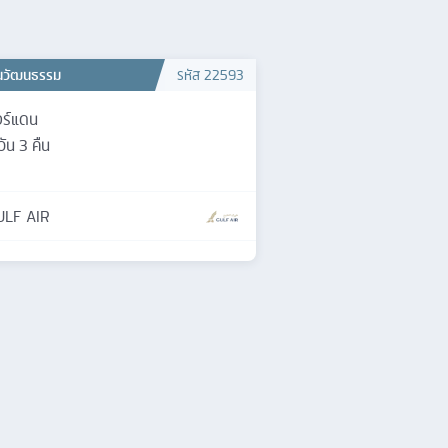
้นวัฒนธรรม
รหัส
22593
ร์แดน
วัน
3
คืน
ULF AIR