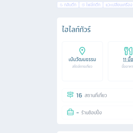
กลับดึก
ไฟล์ทดึก
แวะเปลี่ยนเครื่อง
ไฮไลท์ทัวร์
เน้นวัฒนธรรม
11
มื้
สไตล์การเที่ยว
มื้ออาห
16
สถานที่เที่ยว
-
ร้านช้อปปิ้ง