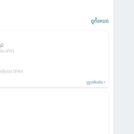
ดูทั้งหมด
มิ
วบิน
GF153
0
เที่ยวบิน
GF964
ดูรูปเพิ่มเติม