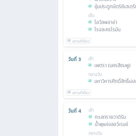
ซุ้มประตูกษัตริย์เฮเดร
เย็น
โอวัลพลาซ่า
โรงละครโรมัน
วันที่
3
เช้า
เพตรา (นครสีชมพู)
กลางวัน
มหาวิหารศักดิ์สิทธิ์เอ
วันที่
4
เช้า
ทะเลทรายวาดิรัม
น้ำพุแห่งลอว์เรนซ์
กลางวัน