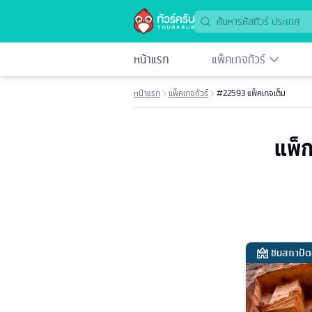
หน้าแรก
แพ็คเกจทัวร์
หน้าแรก
แพ็คเกจทัวร์
#22593 แพ็คเกจเต็ม
แพ็ก
ชมสถาปัต