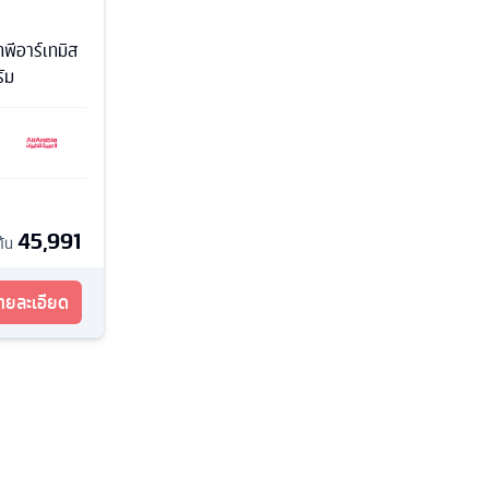
พีอาร์เทมิส
ัม
45,991
ต้น
รายละเอียด