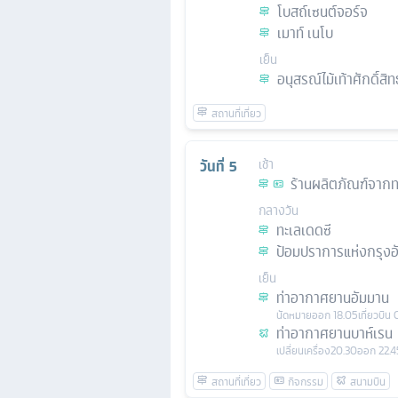
โบสถ์เซนต์จอร์จ
เมาท์ เนโบ
เย็น
อนุสรณ์ไม้เท้าศักดิ์สิ
วันที่
5
เช้า
ร้านผลิตภัณฑ์จากท
กลางวัน
ทะเลเดดซี
ป้อมปราการแห่งกรุงอ
เย็น
ท่าอากาศยานอัมมาน
นัดหมาย
ออก
18.05
เที่ยวบิน
ท่าอากาศยานบาห์เรน
เปลี่ยนเครื่อง
20.30
ออก
22.4