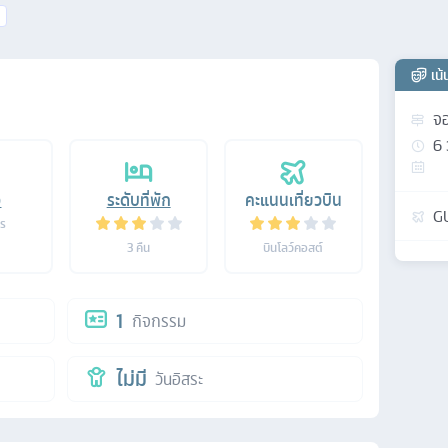
เน
จอ
6
อ
ระดับที่พัก
คะแนนเที่ยวบิน
G
าร
3
คืน
บินโลว์คอสต์
1
กิจกรรม
ไม่มี
วันอิสระ