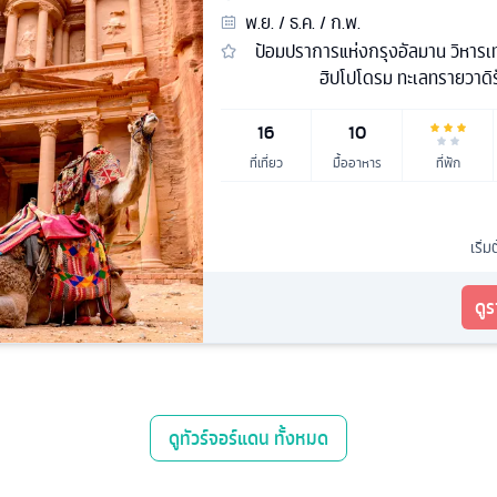
พ.ย. / ธ.ค. / ก.พ.
ป้อมปราการแห่งกรุงอัลมาน วิหารเท
ฮิปโปโดรม ทะเลทรายวาดิร
16
10
ที่เที่ยว
มื้ออาหาร
ที่พัก
เริ่ม
ดู
ดู
ทัวร์จอร์แดน
ทั้งหมด