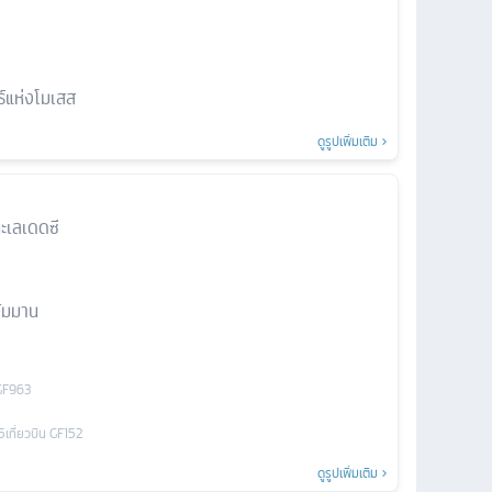
ทธ์แห่งโมเสส
ดูรูปเพิ่มเติม
ะเลเดดซี
ัมมาน
GF963
5
เที่ยวบิน
GF152
ดูรูปเพิ่มเติม