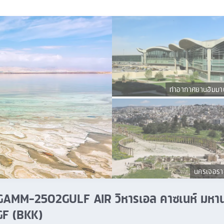
ท่าอากาศยานอัมมา
นครเจอรา
น ZGAMM-2502GULF AIR วิหารเอล คาซเนห์ มหา
 GF (BKK)