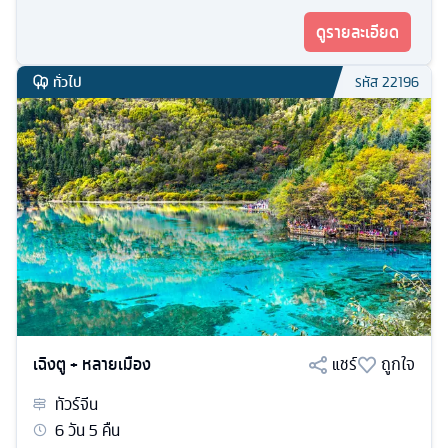
ดูรายละเอียด
ทั่วไป
รหัส
22196
เฉิงตู + หลายเมือง
แชร์
ถูกใจ
ทัวร์
จีน
6
วัน
5
คืน