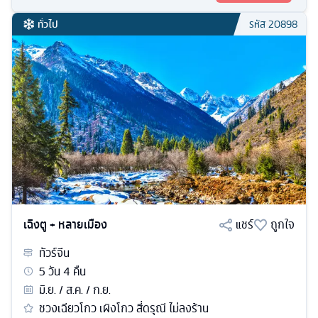
ทั่วไป
รหัส
20898
เฉิงตู + หลายเมือง
แชร์
ถูกใจ
ทัวร์
จีน
5
วัน
4
คืน
มิ.ย. / ส.ค. / ก.ย.
ชวงเฉียวโกว เผิงโกว สี่ดรุณี ไม่ลงร้าน