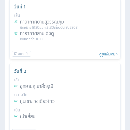
วันที่
1
เย็น
ท่าอากาศยานสุวรรณภูมิ
นัดหมาย
18.30
ออก
21.30
เที่ยวบิน
EU2868
ท่าอากาศยานเฉิงตู
เดินทางถึง
01.30
ดูรูปเพิ่มเติม
วันที่
2
เช้า
อุทยานภูเขาสี่ดรุณี
กลางวัน
หุบเขาซวงเฉียวโกว
เย็น
เม่าเสี้ยน