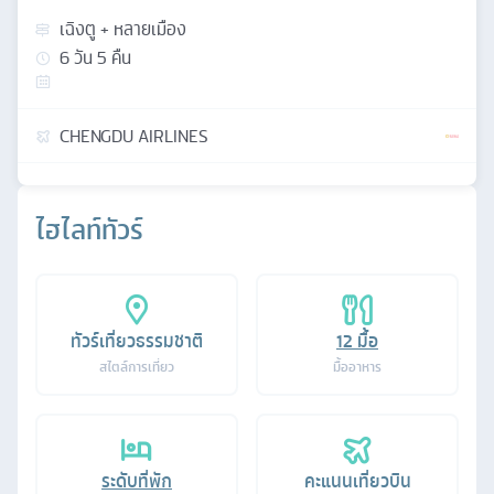
เฉิงตู + หลายเมือง
6
วัน
5
คืน
CHENGDU AIRLINES
ไฮไลท์ทัวร์
ทัวร์เที่ยวธรรมชาติ
12
มื้อ
สไตล์การเที่ยว
มื้ออาหาร
ระดับที่พัก
คะแนนเที่ยวบิน