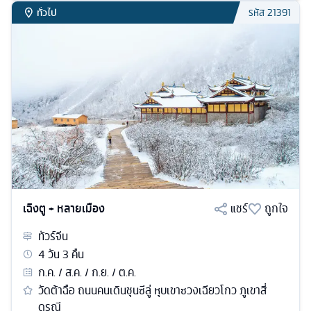
ทั่วไป
รหัส
21391
เฉิงตู + หลายเมือง
แชร์
ถูกใจ
ทัวร์
จีน
4
วัน
3
คืน
ก.ค. / ส.ค. / ก.ย. / ต.ค.
วัดต้าฉือ ถนนคนเดินชุนซีลู่ หุบเขาซวงเฉียวโกว ภูเขาสี่
ดรุณี