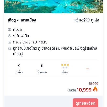
เฉิงตู + หลายเมือง
แชร์
ถูกใจ
ทัวร์
จีน
5
วัน
4
คืน
ก.ค. / ส.ค. / ก.ย. / ต.ค.
อุทยานปี้เผิงโกว ภูเขาสี่ดรุณี หมีแพนด้าเซลฟี่ จัตุรัสหย่าง
เทียนวู่
9
11
ที่เที่ยว
มื้ออาหาร
ที่พัก
18,999
10,999
เริ่มต้น
ดูรายละเอียด