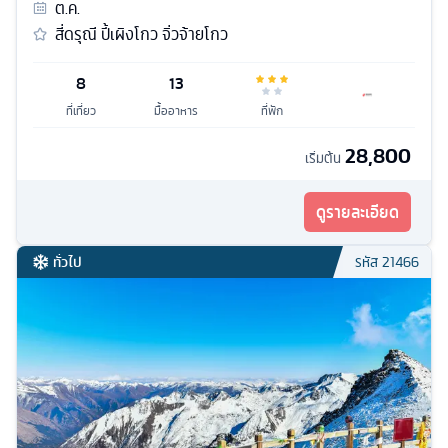
ต.ค.
สี่ดรุณี ปี้เผิงโกว จิ่วจ้ายโกว
8
13
ที่เที่ยว
มื้ออาหาร
ที่พัก
28,800
เริ่มต้น
ดูรายละเอียด
ทั่วไป
รหัส
21466