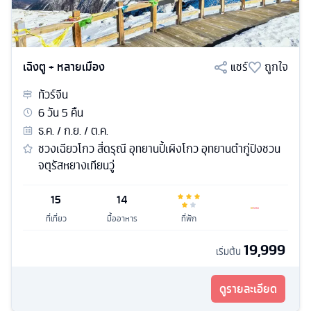
เฉิงตู + หลายเมือง
แชร์
ถูกใจ
ทัวร์
จีน
6
วัน
5
คืน
ธ.ค. / ก.ย. / ต.ค.
ชวงเฉียวโกว สี่ดรุณี อุทยานปี้เผิงโกว อุทยานต๋ากู่ปิงชวน
จตุรัสหยางเทียนวู่
15
14
ที่เที่ยว
มื้ออาหาร
ที่พัก
19,999
เริ่มต้น
ดูรายละเอียด