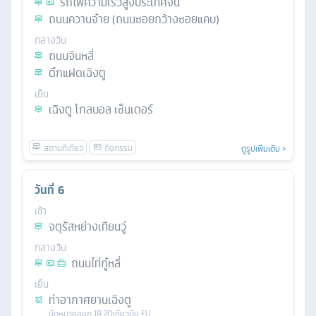
รถไฟความเร็วสูงประเทศจีน
ถนนควานจ๋าย (ถนนซอยกว้างซอยแคบ)
กลางวัน
ถนนจินหลี่
ตึกแฝดเฉิงตู
เย็น
เฉิงตู โกลบอล เซ็นเตอร์
ดูรูปเพิ่มเติม
วันที่
6
เช้า
จตุรัสหย่างเทียนวู่
กลางวัน
ถนนไท่กู๋หลี่
เย็น
ท่าอากาศยานเฉิงตู
นัดหมาย
ออก
18.20
เที่ยวบิน
EU