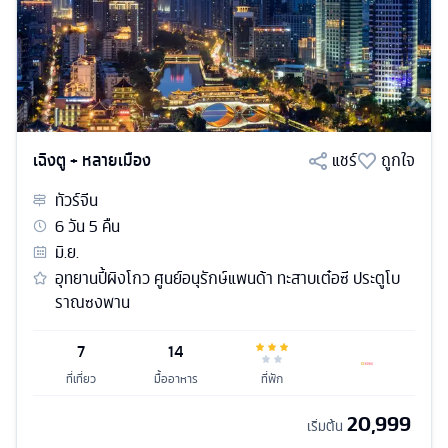
เฉิงตู + หลายเมือง
แชร์
ถูกใจ
ทัวร์
จีน
6
วัน
5
คืน
มิ.ย.
อุทยานปี้ผิงโกว ศูนย์อนุรักษ์แพนด้า ทะสาบเต๋อซี ประตูโบ
ราณซงพาน
7
14
ที่เที่ยว
มื้ออาหาร
ที่พัก
20,999
เริ่มต้น