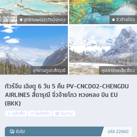
อุทยานแห่งชาติหวงหลง
จิ่วจ้ายโกว
อุทยานภูเขาสี่ดรุณี
หุบเขาซวงเฉียวโกว
ทัวร์จีน เฉิงตู 6 วัน 5 คืน PV-CNCD02-CHENGDU
AIRLINES สี่ดารุณี จิ่วจ้ายโกว หวงหลง บิน EU
(BKK)
กลับดึก
ไฟล์ทดึก
บินตรง
ทั่วไป
รหัส
22660