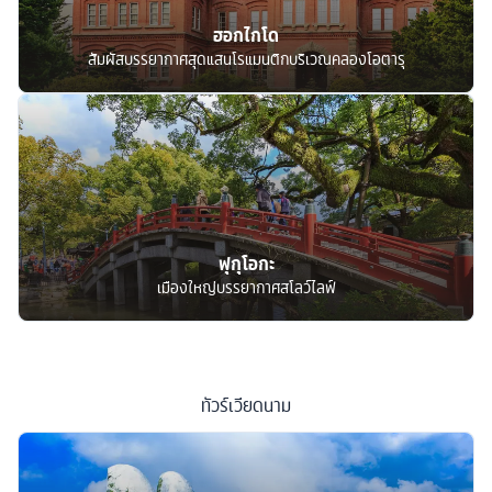
ฮอกไกโด
สัมผัสบรรยากาศสุดแสนโรแมนติกบริเวณคลองโอตารุ
ฟุกุโอกะ
เมืองใหญ่บรรยากาศสโลว์ไลฟ์
ทัวร์
เวียดนาม