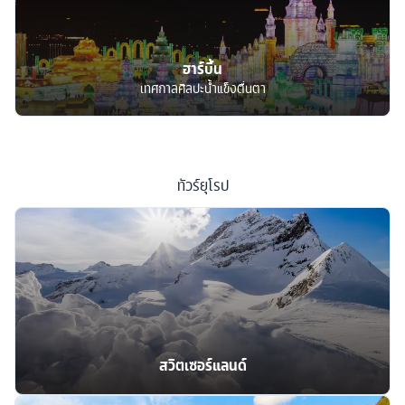
ฮาร์บิ้น
เทศกาลศิลปะน้ำแข็งตื่นตา
ทัวร์
ยุโรป
สวิตเซอร์แลนด์