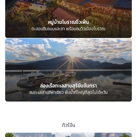
หมู่บ้านโบราณจิ่วเฟิ่น
ตะลอนชิมขนมและชา พร้อมชมวิวเมืองโบราณ
ล่องเรือทะเลสาบสุริยันจันทรา
ชมทะเลสาปสีฟ้าเขียว ผืนน้ำที่ใหญ่ที่สุดในไต้หวัน
ทัวร์
จีน