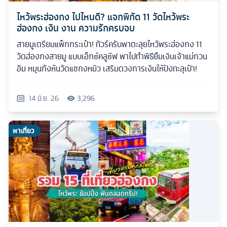
ไหว้พระฮ่องกง ไปไหนดี? แจกพิกัด 11 วัดไหว้พระ
ฮ่องกง เงิน งาน ความรักครบจบ
สายมูเตรียมแพ็กกระเป๋า! ทัวร์ครับพาตะลุยไหว้พระฮ่องกง 11
วัดฮ่องกงสายมู แบบเอ็กซ์คลูซีฟ พาไปทำพิธียืมเงินเจ้าแม่กวน
อิม หมุนกังหันวัดแชกงหมิว เสริมดวงการเงินให้ปังทะลุเป้า!
14 มิ.ย. 26
3,296
พาเที่ยว