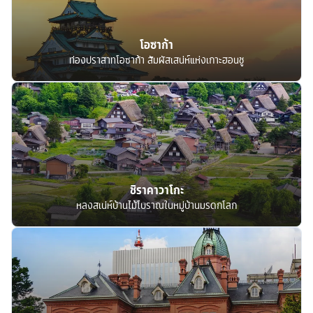
โอซาก้า
ท่องปราสาทโอซาก้า สัมผัสเสน่ห์แห่งเกาะฮอนชู
ชิราคาวาโกะ
หลงสเน่ห์บ้านไม้โบราณในหมู่บ้านมรดกโลก