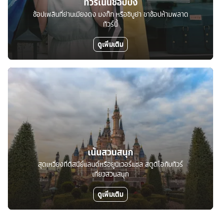
ทัวร์เน้นช้อปปิ้ง
ช้อปเพลินที่ย่านเมียงดง มงก๊ก หรือชิบูย่า ขาช้อปห้ามพลาด
ทัวร์นี้
ดูเพิ่มเติม
เน้นสวนสนุก
สุดเหวี่ยงที่ดิสนีย์แลนด์หรือยูนิเวอร์แซล สตูดิโอกับทัวร์
เที่ยวสวนสนุก
ดูเพิ่มเติม