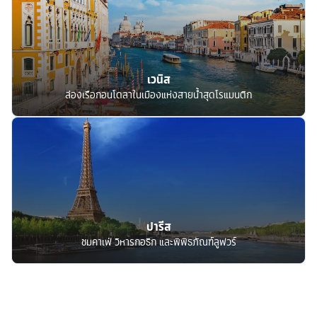
เวนิส
ล่องเรือกอนโดลาในเมืองแห่งสายน้ำสุดโรแมนติก
ปารีส
ชมคาเฟ่ วิหารกอธิก และพิพิธภัณฑ์ลูฟวร์