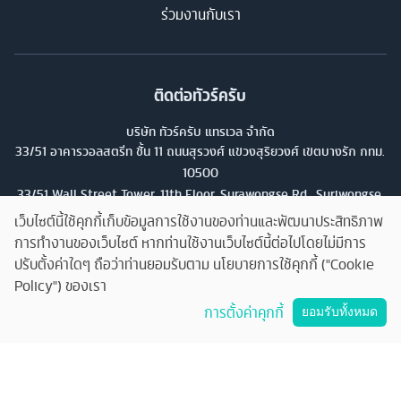
ร่วมงานกับเรา
ติดต่อทัวร์ครับ
บริษัท ทัวร์ครับ แทรเวล จำกัด
33/51 อาคารวอลสตรีท ชั้น 11 ถนนสุรวงศ์ แขวงสุริยวงศ์ เขตบางรัก กทม.
10500
33/51 Wall Street Tower, 11th Floor, Surawongse Rd., Suriwongse,
Bangrak, Bangkok. โทร
02-853-9982
เว็บไซต์นี้ใช้คุกกี้เก็บข้อมูลการใช้งานของท่านและพัฒนาประสิทธิภาพ
การทำงานของเว็บไซต์ หากท่านใช้งานเว็บไซต์นี้ต่อไปโดยไม่มีการ
เลขที่ใบอนุญาต
ปรับตั้งค่าใดๆ ถือว่าท่านยอมรับตาม นโยบายการใช้คุกกี้ ("Cookie
11/13224
Policy") ของเรา
คุยกับทัวร์ครับ
การตั้งค่าคุกกี้
ยอมรับทั้งหมด
©
2026
บริษัท ทัวร์ครับ แทรเวล จำกัด สงวนลิขสิทธิ์