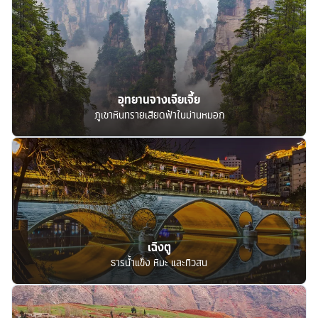
อุทยานจางเจียเจี้ย
ภูเขาหินทรายเสียดฟ้าในม่านหมอก
เฉิงตู
ธารน้ำแข็ง หิมะ และทิวสน