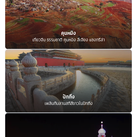
คุนหมิง
เที่ยวจีน ธรรมชาติ คุนหมิง ลี่เจียง แชงกรีล่า
ปักกิ่ง
เพลินกับลานสกีสีขาวในปักกิ่ง