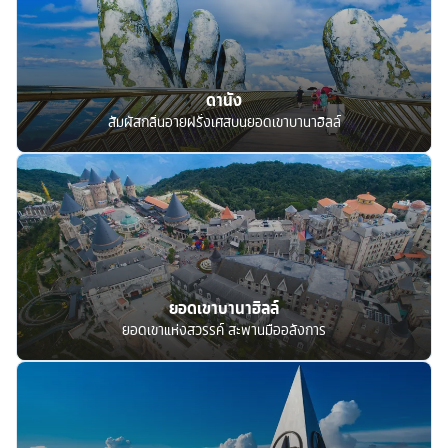
ดานัง
สัมผัสกลิ่นอายฝรั่งเศสบนยอดเขาบานาฮิลล์
ยอดเขาบานาฮิลล์
ยอดเขาแห่งสวรรค์ สะพานมืออลังการ