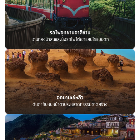
รถไฟอุทยานอาลีซาน
เดินท่องป่าสนและนั่งรถไฟไต่เขาแสนโรแมนติก
อุทยานเย่หลิว
ตื่นตากับหินหน้าตาประหลาดที่ธรรมชาติสร้าง