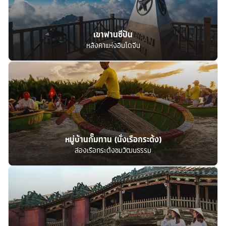
เขาฟานซีปัน
หลังคาแห่งอินโดจีน
หมู่บ้านกั๊มทาน (นั่งเรือกระด้ง)
ล่องเรือกระด้งชมวัฒนธรรม