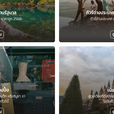
ร้านรัฐบาล
ทัวร์ต่างประเ
บาล ราคาถูก 2568-
ทัวร์ต่างประเทศ 
ิม
ด
อปปิ้ง
เน้
งก๊ก หรือชิบูย่า ขา
สุดเหวี่ยงที่ดิสนีย
ัวร์นี้
โอกับทั
ิม
ด