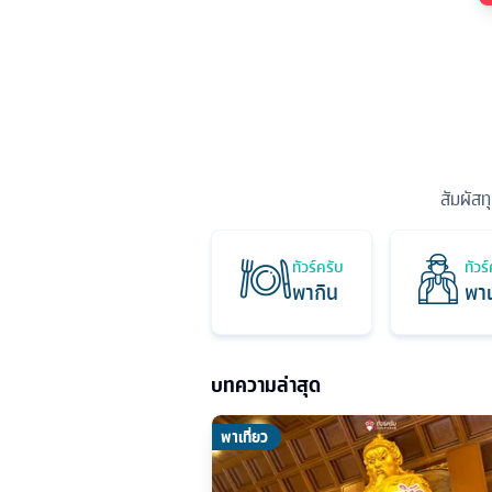
สัมผัสท
ทัวร์ครับ
ทัวร
พากิน
พาเ
บทความล่าสุด
พาเที่ยว