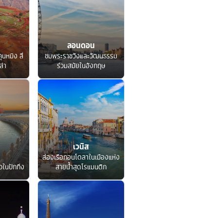
ลอนดอน
ุนหมิง ลี่
ชมพระราชวังและวัฒนธรรม
ล่า
ร่วมสมัยในอังกฤษ
เวนิส
ล่องเรือกอนโดลาในเมืองแห่ง
ในปักกิ่ง
สายน้ำสุดโรแมนติก