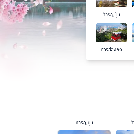
ทัวร์
ญี่ปุ่น
ทัวร์
ฮ่องกง
ทัวร์
ญี่ปุ่น
ทั