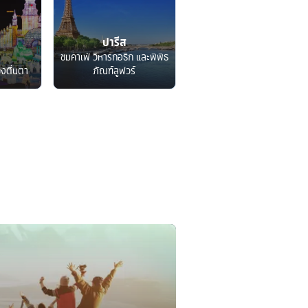
ปารีส
ชมคาเฟ่ วิหารกอธิก และพิพิธ
็งตื่นตา
ภัณฑ์ลูฟวร์