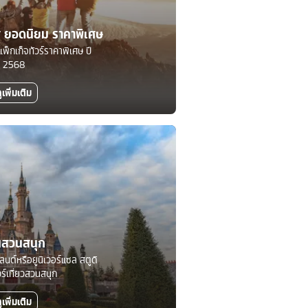
ทศ ยอดนิยม ราคาพิเศษ
แพ็กเก็จทัวร์ราคาพิเศษ ปี
2568
ูเพิ่มเติม
นสวนสนุก
์แลนด์หรือยูนิเวอร์แซล สตูดิ
วร์เที่ยวสวนสนุก
ูเพิ่มเติม