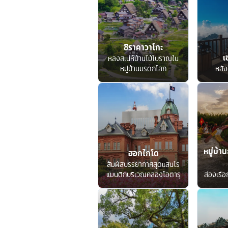
ชิราคาวาโกะ
เ
หลงสเน่ห์บ้านไม้โบราณใน
หมู่บ้านมรดกโลก
หลัง
หมู่บ้าน
ฮอกไกโด
สัมผัสบรรยากาศสุดแสนโร
แมนติกบริเวณคลองโอตารุ
ล่องเรื