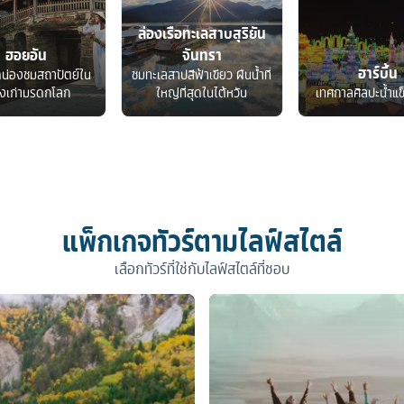
ล่องเรือทะเลสาบสุริยัน
ฮอยอัน
จันทรา
ฮาร์บิ้น
ดน่องชมสถาปัตย์ใน
ชมทะเลสาปสีฟ้าเขียว ผืนน้ำที่
องเก่ามรดกโลก
ใหญ่ที่สุดในไต้หวัน
เทศกาลศิลปะน้ำแข
แพ็กเกจทัวร์ตามไลฟ์สไตล์
เลือกทัวร์ที่ใช่กับไลฟ์สไตล์ที่ชอบ