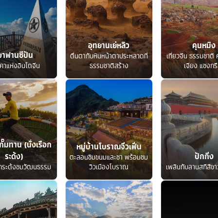
อุทยานเย่หลิว
คุนหมิง
ขาฟานซีปัน
ตื่นตากับหินหน้าตาประหลาดที่
เที่ยวจีน ธรรมชาติ ค
คาแห่งอินโดจีน
ธรรมชาติสร้าง
เจียง แชงกรี
กั๊มทาน (นั่งเรือก
หมู่บ้านโบราณจิ่วเฟิ่น
ระด้ง)
ปักกิ่ง
ตะลอนชิมขนมและชา พร้อมชม
อกระด้งชมวัฒนธรรม
วิวเมืองโบราณ
เพลินกับลานสกีสีขาว