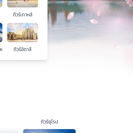
ทัวร์
เกาหลี
ลนด์
ทัวร์
อิตาลี
ทัวร์
ยุโรป