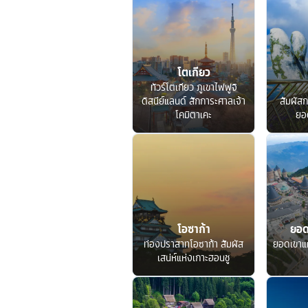
โตเกียว
ทัวร์โตเกียว ภูเขาไฟฟูจิ
ดิสนีย์แลนด์ สักการะศาลเจ้า
สัมผัสก
โคมิตาเคะ
ยอ
โอซาก้า
ยอด
ท่องปราสาทโอซาก้า สัมผัส
ยอดเขาแ
เสน่ห์แห่งเกาะฮอนชู