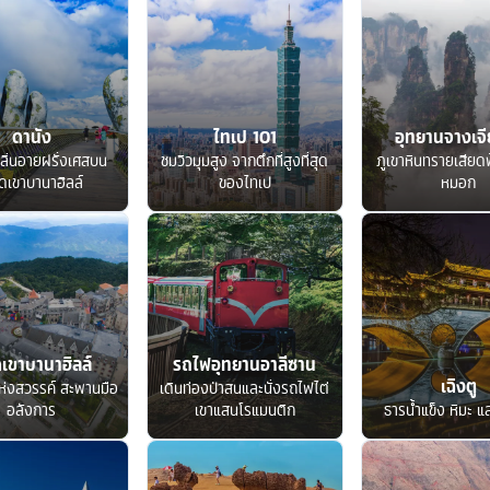
ดานัง
ไทเป 101
อุทยานจางเจีย
ลิ่นอายฝรั่งเศสบน
ชมวิวมุมสูง จากตึกที่สูงที่สุด
ภูเขาหินทรายเสียด
ดเขาบานาฮิลล์
ของไทเป
หมอก
เขาบานาฮิลล์
รถไฟอุทยานอาลีซาน
เฉิงตู
ห่งสวรรค์ สะพานมือ
เดินท่องป่าสนและนั่งรถไฟไต่
อลังการ
เขาแสนโรแมนติก
ธารน้ำแข็ง หิมะ แ