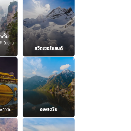
เจี้ย
ฟ้าในม่าน
สวิตเซอร์แลนด์
ออสเตรีย
ละทิวสน