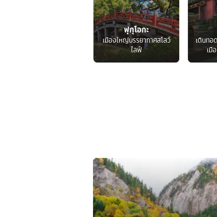
ฟุกุโอกะ
เมืองใหญ่บรรยากาศสโลว์
เดินทอ
ไลฟ์
เมื