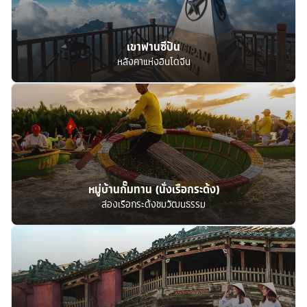
เขาฟานซีปัน
หลังคาแห่งอินโดจีน
หมู่บ้านกั๊มทาน (นั่งเรือกระด้ง)
ล่องเรือกระด้งชมวัฒนธรรม