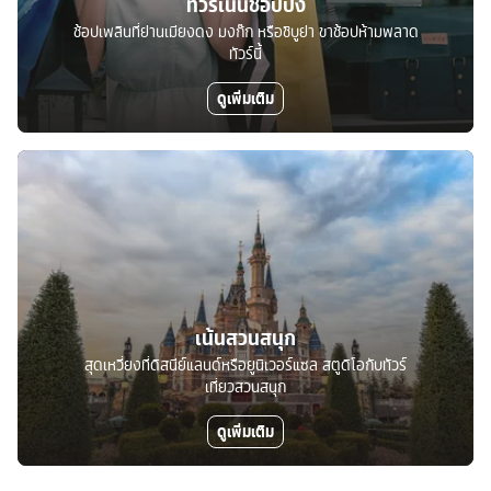
ทัวร์เน้นช้อปปิ้ง
ช้อปเพลินที่ย่านเมียงดง มงก๊ก หรือชิบูย่า ขาช้อปห้ามพลาด
ทัวร์นี้
ดูเพิ่มเติม
เน้นสวนสนุก
สุดเหวี่ยงที่ดิสนีย์แลนด์หรือยูนิเวอร์แซล สตูดิโอกับทัวร์
เที่ยวสวนสนุก
ดูเพิ่มเติม