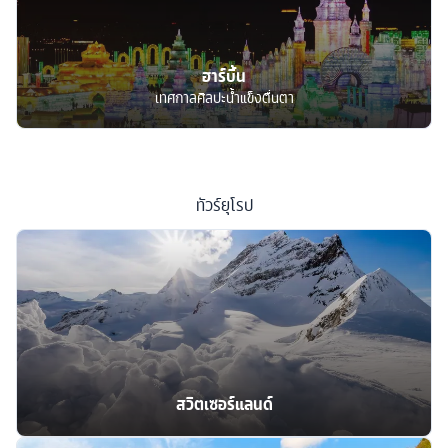
ฮาร์บิ้น
เทศกาลศิลปะน้ำแข็งตื่นตา
ทัวร์
ยุโรป
สวิตเซอร์แลนด์