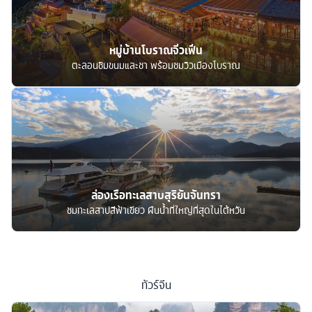
หมู่บ้านโบราณจิ่วเฟิ่น
ตะลอนชิมขนมและชา พร้อมชมวิวเมืองโบราณ
ล่องเรือทะเลสาบสุริยันจันทรา
ชมทะเลสาปสีฟ้าเขียว ผืนน้ำที่ใหญ่ที่สุดในไต้หวัน
ทัวร์
จีน