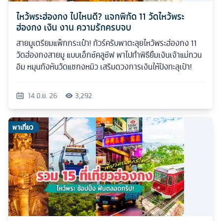
ไหว้พระฮ่องกง ไปไหนดี? แจกพิกัด 11 วัดไหว้พระ
ฮ่องกง เงิน งาน ความรักครบจบ
สายมูเตรียมแพ็กกระเป๋า! ทัวร์ครับพาตะลุยไหว้พระฮ่องกง 11
วัดฮ่องกงสายมู แบบเอ็กซ์คลูซีฟ พาไปทำพิธียืมเงินเจ้าแม่กวน
อิม หมุนกังหันวัดแชกงหมิว เสริมดวงการเงินให้ปังทะลุเป้า!
14 มิ.ย. 26
3,292
พาเที่ยว