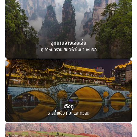
อุทยานจางเจียเจี้ย
ภูเขาหินทรายเสียดฟ้าในม่านหมอก
เฉิงตู
ธารน้ำแข็ง หิมะ และทิวสน