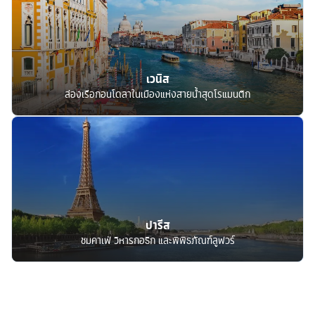
เวนิส
ล่องเรือกอนโดลาในเมืองแห่งสายน้ำสุดโรแมนติก
ปารีส
ชมคาเฟ่ วิหารกอธิก และพิพิธภัณฑ์ลูฟวร์