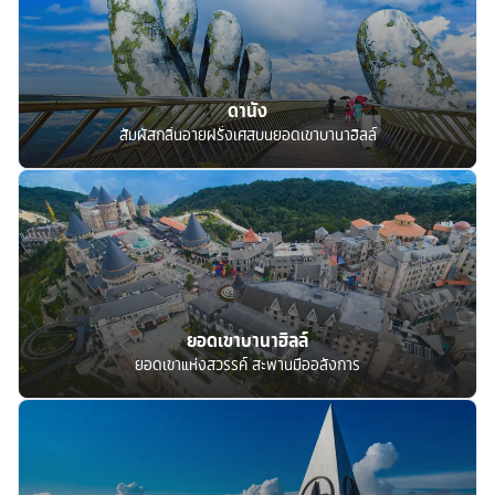
ดานัง
สัมผัสกลิ่นอายฝรั่งเศสบนยอดเขาบานาฮิลล์
ยอดเขาบานาฮิลล์
ยอดเขาแห่งสวรรค์ สะพานมืออลังการ