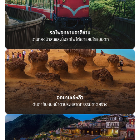
รถไฟอุทยานอาลีซาน
เดินท่องป่าสนและนั่งรถไฟไต่เขาแสนโรแมนติก
อุทยานเย่หลิว
ตื่นตากับหินหน้าตาประหลาดที่ธรรมชาติสร้าง