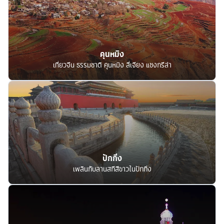
คุนหมิง
เที่ยวจีน ธรรมชาติ คุนหมิง ลี่เจียง แชงกรีล่า
ปักกิ่ง
เพลินกับลานสกีสีขาวในปักกิ่ง