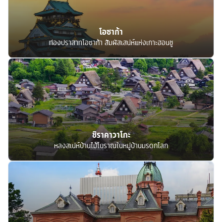
โอซาก้า
ท่องปราสาทโอซาก้า สัมผัสเสน่ห์แห่งเกาะฮอนชู
ชิราคาวาโกะ
หลงสเน่ห์บ้านไม้โบราณในหมู่บ้านมรดกโลก