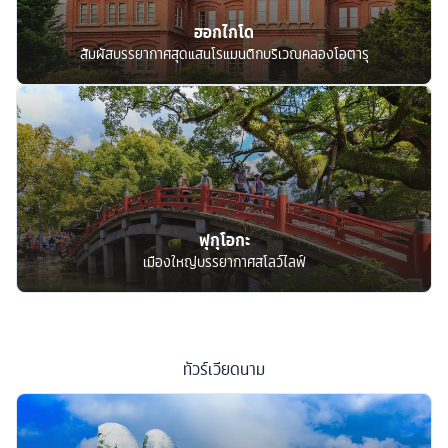
ฮอกไกโด
สัมผัสบรรยากาศสุดแสนโรแมนติกบริเวณคลองโอตารุ
ฟุกุโอกะ
เมืองใหญ่บรรยากาศสโลว์ไลฟ์
ทัวร์
เวียดนาม