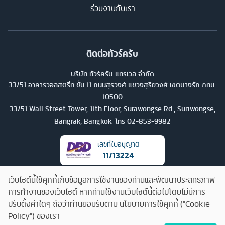
ร่วมงานกับเรา
ติดต่อทัวร์ครับ
บริษัท ทัวร์ครับ แทรเวล จำกัด
33/51 อาคารวอลสตรีท ชั้น 11 ถนนสุรวงศ์ แขวงสุริยวงศ์ เขตบางรัก กทม.
10500
33/51 Wall Street Tower, 11th Floor, Surawongse Rd., Suriwongse,
Bangrak, Bangkok. โทร
02-853-9982
เลขที่ใบอนุญาต
11/13224
เว็บไซต์นี้ใช้คุกกี้เก็บข้อมูลการใช้งานของท่านและพัฒนาประสิทธิภาพ
การทำงานของเว็บไซต์ หากท่านใช้งานเว็บไซต์นี้ต่อไปโดยไม่มีการ
ปรับตั้งค่าใดๆ ถือว่าท่านยอมรับตาม นโยบายการใช้คุกกี้ ("Cookie
Policy") ของเรา
คุยกับทัวร์ครับ
©
2026
บริษัท ทัวร์ครับ แทรเวล จำกัด สงวนลิขสิทธิ์