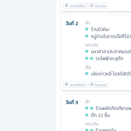
วันที่
2
เช้า
ร้านบัวหิมะ
หมู่บ้านโบราณฉือชี่โข่ว
กลางวัน
มหาศาลาประชาคมฉงชิ
รถไฟฟ้าทะลุตึก
เย็น
เซียะห่าวหลี่ โอลด์สตร
วันที่
3
เช้า
ร้านผลิตภัณฑ์ยางพ
ตึก 22 ชั้น
กลางวัน
ร้านหยกจีน