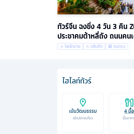
ทัวร์จีน ฉงชิ่ง 4 วัน 3 ค
ประชาคมต้าหลี่ถัง ถนนคนเ
ไฟล์ทบ่าย
กลับดึก
บินตรง
ไฮไลท์ทัวร์
เน้นวัฒนธรรม
4
มื้
สไตล์การเที่ยว
มื้ออาห