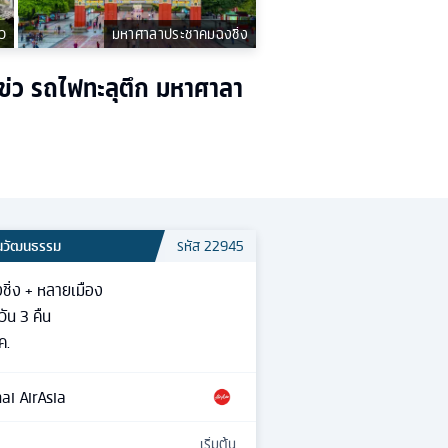
่ว
มหาศาลาประชาคมฉงชิ่ง
อโข่ว รถไฟทะลุตึก มหาศาลา
้นวัฒนธรรม
รหัส
22945
ชิ่ง + หลายเมือง
วัน
3
คืน
ค.
ai AirAsia
เริ่มต้น