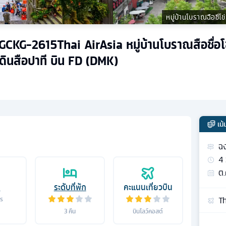
หมู่บ้านโบราณฉือชี่โข
ิน ZGCKG-2615Thai AirAsia หมู่บ้านโบราณสือชื่
ดินสือปาที บิน FD (DMK)
เน
ฉง
4
ต.
อ
ระดับที่พัก
คะแนนเที่ยวบิน
Th
าร
3
คืน
บินโลว์คอสต์