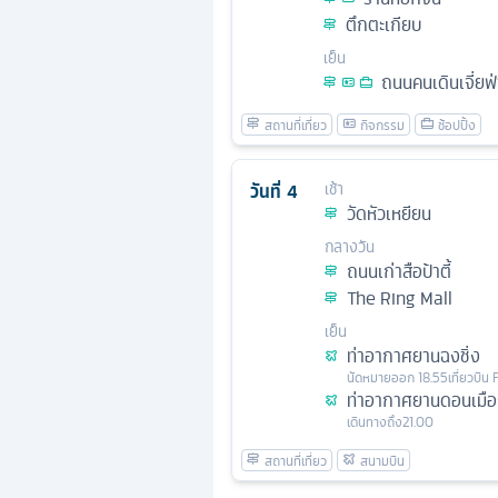
ตึกตะเกียบ
เย็น
ถนนคนเดินเจี่ยฟ
วันที่
4
เช้า
วัดหัวเหยียน
กลางวัน
ถนนเก่าสือป้าตี้
The Ring Mall
เย็น
ท่าอากาศยานฉงชิ่ง
นัดหมาย
ออก
18.55
เที่ยวบิน
ท่าอากาศยานดอนเมื
เดินทางถึง
21.00