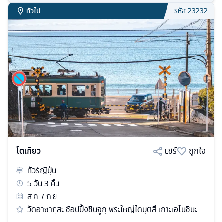
ทั่วไป
รหัส
23232
โตเกียว
แชร์
ถูกใจ
ทัวร์
ญี่ปุ่น
5
วัน
3
คืน
ส.ค. / ก.ย.
วัดอาซากุสะ ช้อปปิ้งชินจูกุ พระใหญ่ไดบุตสึ เกาะเอโนชิมะ