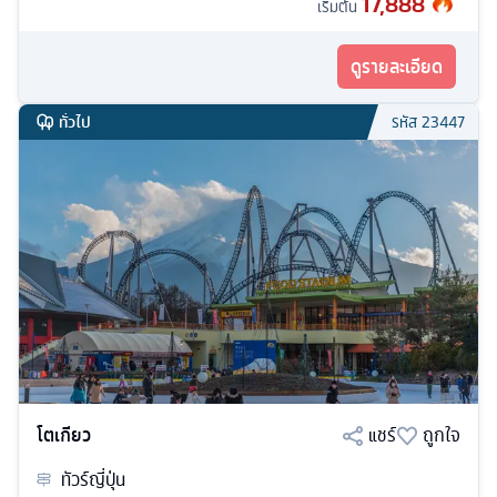
17,888
เริ่มต้น
ดูรายละเอียด
ทั่วไป
รหัส
23447
โตเกียว
แชร์
ถูกใจ
ทัวร์
ญี่ปุ่น