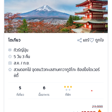
โตเกียว
แชร์
ถูกใจ
ทัวร์
ญี่ปุ่น
5
วัน
3
คืน
ส.ค. / ก.ย.
สวนดอกไม้ จุดชมวิวทะเลสาบคาวากูจิโกะ ช้อปปิ้งไดเวอร์
ซิตี้
5
6
ที่เที่ยว
มื้ออาหาร
ที่พัก
23,888