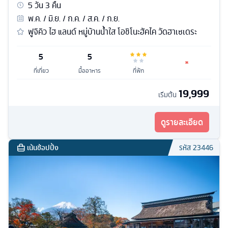
5
วัน
3
คืน
พ.ค. / มิ.ย. / ก.ค. / ส.ค. / ก.ย.
ฟูจิคิว ไฮ แลนด์ หมู่บ้านน้ำใส โอชิโนะฮัคไค วัดฮาเซเดระ
5
5
ที่เที่ยว
มื้ออาหาร
ที่พัก
19,999
เริ่มต้น
ดูรายละเอียด
เน้นช้อปปิ้ง
รหัส
23446