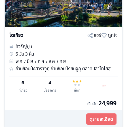
โตเกียว
แชร์
ถูกใจ
ทัวร์
ญี่ปุ่น
5
วัน
3
คืน
พ.ค. / มิ.ย. / ก.ค. / ส.ค. / ก.ย.
ย่านช้อปปิ้งฮาราจูกุ ย่านช้อปปิ้งชินจูกุ ตลาดปลาโทโยสุ
6
4
ที่เที่ยว
มื้ออาหาร
ที่พัก
24,999
เริ่มต้น
ดูรายละเอียด