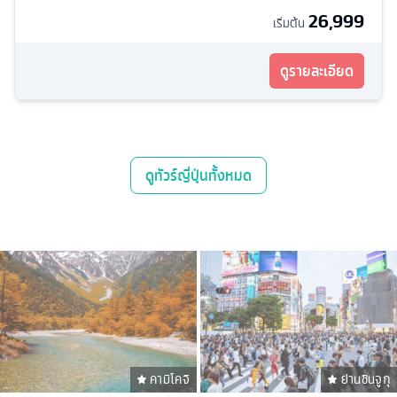
26,999
เริ่มต้น
ดูรายละเอียด
ดู
ทัวร์ญี่ปุ่น
ทั้งหมด
คามิโคจิ
ย่านชินจูกุ