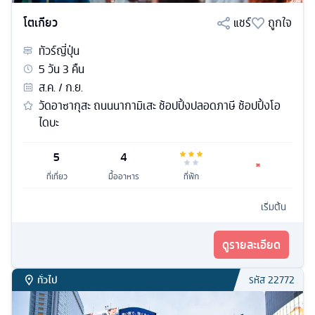
โตเกียว
แชร์
ถูกใจ
ทัวร์
ญี่ปุ่น
5
วัน
3
คืน
ส.ค. / ก.ย.
วัดอาซากุสะ ถนนนากามิเสะ ช้อปปิ้งปลอดภาษี ช้อปปิ้งโอ
ไดบะ
5
4
ที่เที่ยว
มื้ออาหาร
ที่พัก
เริ่มต้น
ดูรายละเอียด
ทั่วไป
รหัส
22772