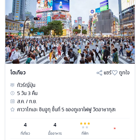
โตเกียว
แชร์
ถูกใจ
ทัวร์
ญี่ปุ่น
5
วัน
3
คืน
ส.ค. / ก.ย.
คาวาโกเอะ ชินจูกุ ชั้นที่ 5 ของภูเขาไฟฟู วัดอาซากุสะ
4
4
ที่เที่ยว
มื้ออาหาร
ที่พัก