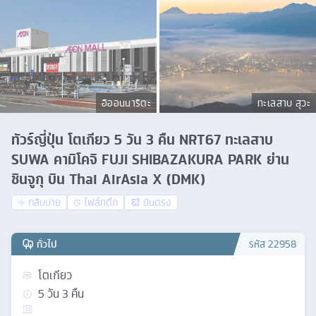
อิออนนาริตะ
ทะเลสาบ สุวะ
ทัวร์ญี่ปุ่น โตเกียว 5 วัน 3 คืน NRT67 ทะเลสาบ
SUWA คามิโคจิ FUJI SHIBAZAKURA PARK ย่าน
ชินจูกุ บิน Thai AirAsia X (DMK)
กลับบ่าย
ไฟล์ทดึก
บินตรง
ทั่วไป
รหัส
22958
โตเกียว
5
วัน
3
คืน