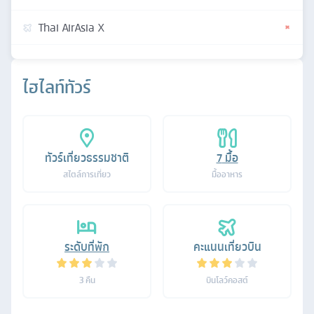
Thai AirAsia X
ไฮไลท์ทัวร์
ทัวร์เที่ยวธรรมชาติ
7
มื้อ
สไตล์การเที่ยว
มื้ออาหาร
ระดับที่พัก
คะแนนเที่ยวบิน
3
คืน
บินโลว์คอสต์