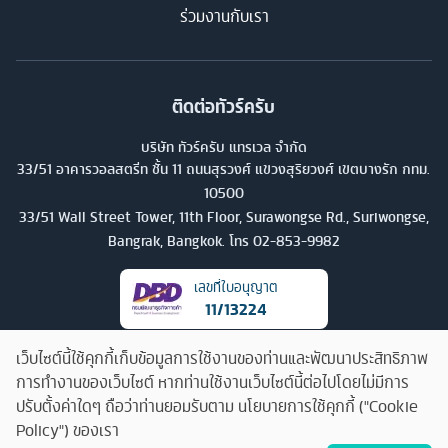
ร่วมงานกับเรา
ติดต่อทัวร์ครับ
บริษัท ทัวร์ครับ แทรเวล จำกัด
33/51 อาคารวอลสตรีท ชั้น 11 ถนนสุรวงศ์ แขวงสุริยวงศ์ เขตบางรัก กทม.
10500
33/51 Wall Street Tower, 11th Floor, Surawongse Rd., Suriwongse,
Bangrak, Bangkok. โทร
02-853-9982
เลขที่ใบอนุญาต
11/13224
เว็บไซต์นี้ใช้คุกกี้เก็บข้อมูลการใช้งานของท่านและพัฒนาประสิทธิภาพ
การทำงานของเว็บไซต์ หากท่านใช้งานเว็บไซต์นี้ต่อไปโดยไม่มีการ
ปรับตั้งค่าใดๆ ถือว่าท่านยอมรับตาม นโยบายการใช้คุกกี้ ("Cookie
Policy") ของเรา
คุยกับทัวร์ครับ
©
2026
บริษัท ทัวร์ครับ แทรเวล จำกัด สงวนลิขสิทธิ์