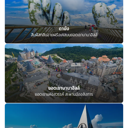
ดานัง
สัมผัสกลิ่นอายฝรั่งเศสบนยอดเขาบานาฮิลล์
ยอดเขาบานาฮิลล์
ยอดเขาแห่งสวรรค์ สะพานมืออลังการ