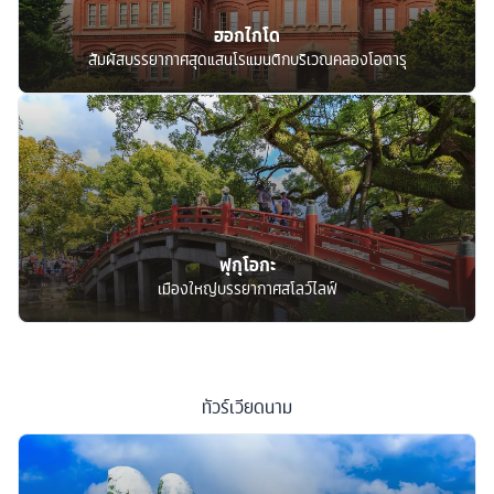
ฮอกไกโด
สัมผัสบรรยากาศสุดแสนโรแมนติกบริเวณคลองโอตารุ
ฟุกุโอกะ
เมืองใหญ่บรรยากาศสโลว์ไลฟ์
ทัวร์
เวียดนาม