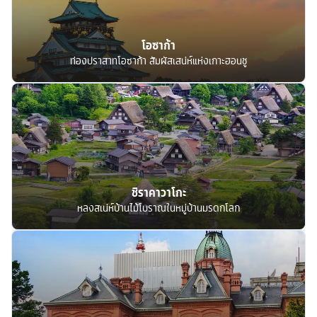
โอซาก้า
ท่องปราสาทโอซาก้า สัมผัสเสน่ห์แห่งเกาะฮอนชู
ชิราคาวาโกะ
หลงสเน่ห์บ้านไม้โบราณในหมู่บ้านมรดกโลก