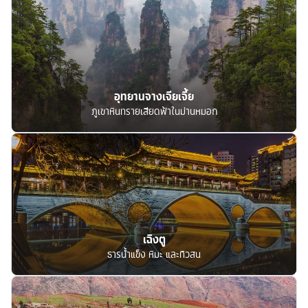
อุทยานจางเจียเจี้ย
ภูเขาหินทรายเสียดฟ้าในม่านหมอก
เฉิงตู
ธารน้ำแข็ง หิมะ และทิวสน