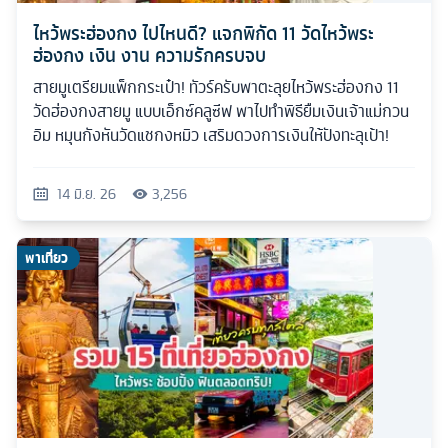
ไหว้พระฮ่องกง ไปไหนดี? แจกพิกัด 11 วัดไหว้พระ
ฮ่องกง เงิน งาน ความรักครบจบ
สายมูเตรียมแพ็กกระเป๋า! ทัวร์ครับพาตะลุยไหว้พระฮ่องกง 11
วัดฮ่องกงสายมู แบบเอ็กซ์คลูซีฟ พาไปทำพิธียืมเงินเจ้าแม่กวน
อิม หมุนกังหันวัดแชกงหมิว เสริมดวงการเงินให้ปังทะลุเป้า!
14 มิ.ย. 26
3,256
พาเที่ยว