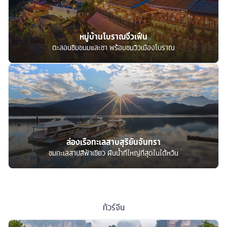
หมู่บ้านโบราณจิ่วเฟิ่น
ตะลอนชิมขนมและชา พร้อมชมวิวเมืองโบราณ
ล่องเรือทะเลสาบสุริยันจันทรา
ชมทะเลสาปสีฟ้าเขียว ผืนน้ำที่ใหญ่ที่สุดในไต้หวัน
ทัวร์
จีน