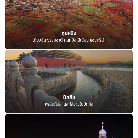
คุนหมิง
เที่ยวจีน ธรรมชาติ คุนหมิง ลี่เจียง แชงกรีล่า
ปักกิ่ง
เพลินกับลานสกีสีขาวในปักกิ่ง