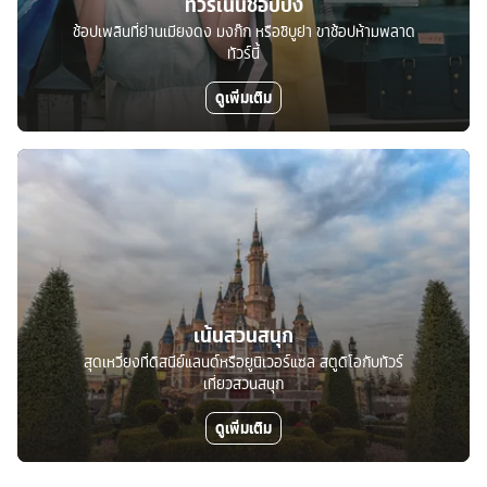
ทัวร์เน้นช้อปปิ้ง
ช้อปเพลินที่ย่านเมียงดง มงก๊ก หรือชิบูย่า ขาช้อปห้ามพลาด
ทัวร์นี้
ดูเพิ่มเติม
เน้นสวนสนุก
สุดเหวี่ยงที่ดิสนีย์แลนด์หรือยูนิเวอร์แซล สตูดิโอกับทัวร์
เที่ยวสวนสนุก
ดูเพิ่มเติม