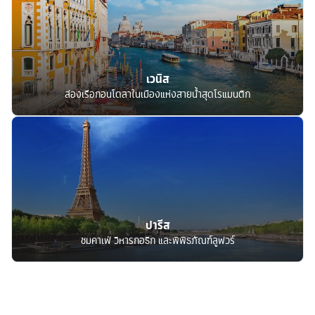
เวนิส
ล่องเรือกอนโดลาในเมืองแห่งสายน้ำสุดโรแมนติก
ปารีส
ชมคาเฟ่ วิหารกอธิก และพิพิธภัณฑ์ลูฟวร์