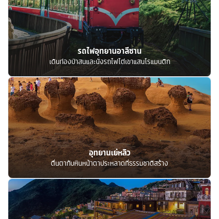
รถไฟอุทยานอาลีซาน
เดินท่องป่าสนและนั่งรถไฟไต่เขาแสนโรแมนติก
อุทยานเย่หลิว
ตื่นตากับหินหน้าตาประหลาดที่ธรรมชาติสร้าง