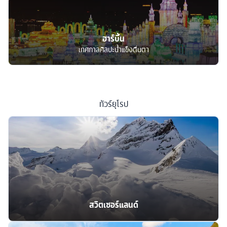
ฮาร์บิ้น
เทศกาลศิลปะน้ำแข็งตื่นตา
ทัวร์
ยุโรป
สวิตเซอร์แลนด์