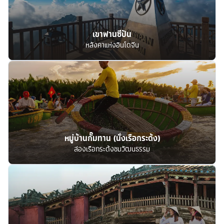
เขาฟานซีปัน
หลังคาแห่งอินโดจีน
หมู่บ้านกั๊มทาน (นั่งเรือกระด้ง)
ล่องเรือกระด้งชมวัฒนธรรม