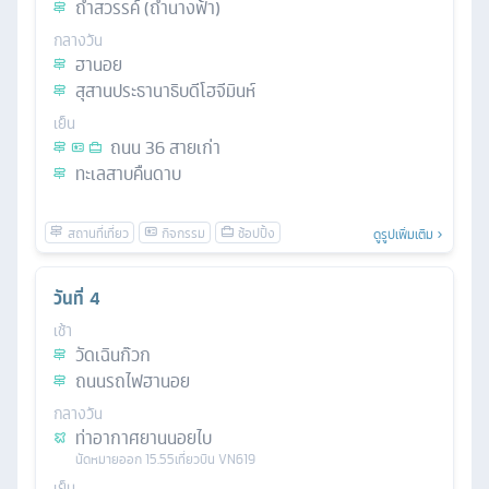
ถ้ำสวรรค์ (ถ้ำนางฟ้า)
กลางวัน
ฮานอย
สุสานประธานาธิบดีโฮจีมินห์
เย็น
ถนน 36 สายเก่า
ทะเลสาบคืนดาบ
ดูรูปเพิ่มเติม
วันที่
4
เช้า
วัดเฉินก๊วก
ถนนรถไฟฮานอย
กลางวัน
ท่าอากาศยานนอยไบ
นัดหมาย
ออก
15.55
เที่ยวบิน
VN619
เย็น