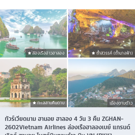
ล่องเรืออ่าวฮาลอง
ถ้ำสวรรค์ (ถ้ำนางฟ้า)
ทะเลสาบคืนดาบ
เมืองตามด๋าว
ทัวร์เวียดนาม ฮานอย ฮาลอง 4 วัน 3 คืน ZGHAN-
2602Vietnam Airlines ล่องเรือฮาลองเบย์ แกรนด์