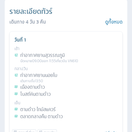
รายละเอียดทัวร์
เดินทาง
4
วัน
3
คืน
ดูทั้งหมด
วันที่
1
เช้า
ท่าอากาศยานสุวรรณภูมิ
นัดหมาย
09.00
ออก
11.55
เที่ยวบิน
VN610
กลางวัน
ท่าอากาศยานนอยไบ
เดินทางถึง
13.50
เมืองตามด๋าว
โบสถ์หินตามด๋าว
เย็น
ตามด๋าว ไทม์สแควร์
ตลาดกลางคืน ตามด๋าว