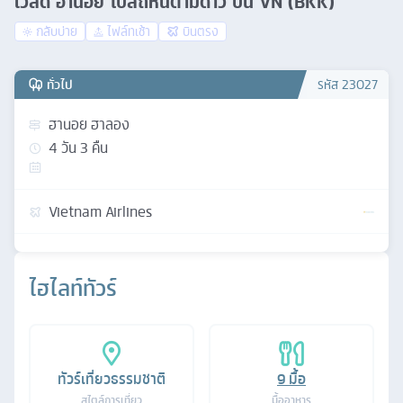
เวิลด์ ฮานอย โบสถ์หินตามด๋าว บิน VN (BKK)
กลับบ่าย
ไฟล์ทเช้า
บินตรง
ทั่วไป
รหัส
23027
ฮานอย ฮาลอง
4
วัน
3
คืน
Vietnam Airlines
ไฮไลท์ทัวร์
ทัวร์เที่ยวธรรมชาติ
9
มื้อ
สไตล์การเที่ยว
มื้ออาหาร