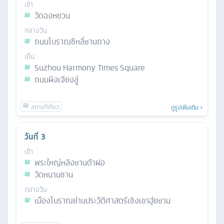
เช้า
วัดฉงหยวน
กลางวัน
ถนนโบราณชีหลี่ซานถาง
เย็น
Suzhou Harmony Times Square
ถนนผิงเจียงลู่
ดูรูปเพิ่มเติม
วันที่
3
เช้า
พระใหญ่หลิงซานต้าฝอ
วัดหนานชาน
กลางวัน
เมืองโบราณย่านประวัติศาสตร์เชิงเขาฮุ่ยซาน