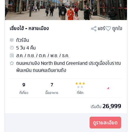
เซี่ยงไฮ้ + หลายเมือง
แชร์
ถูกใจ
ทัวร์
จีน
5
วัน
4
คืน
ส.ค. / ก.ย. / ต.ค. / พ.ย. / ธ.ค.
ถนนหนานจิง North Bund Greenland ประตูเมืองโบราณ
พันเหมิน ถนนคนเดินซานถัง
9
7
ที่เที่ยว
มื้ออาหาร
ที่พัก
26,999
เริ่มต้น
ดูรายละเอียด