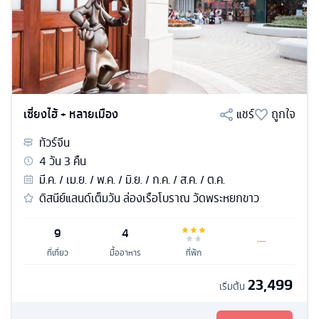
เซี่ยงไฮ้ + หลายเมือง
แชร์
ถูกใจ
ทัวร์
จีน
4
วัน
3
คืน
มี.ค. / เม.ย. / พ.ค. / มิ.ย. / ก.ค. / ส.ค. / ต.ค.
ดิสนีย์แลนด์เต็มวัน ล่องเรือโบราณ วัดพระหยกขาว
9
4
ที่เที่ยว
มื้ออาหาร
ที่พัก
23,499
เริ่มต้น