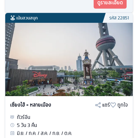
ดูรายละเอียด
เน้นสวนสนุก
รหัส
22851
เซี่ยงไฮ้ + หลายเมือง
แชร์
ถูกใจ
ทัวร์
จีน
5
วัน
3
คืน
มิ.ย. / ก.ค. / ส.ค. / ก.ย. / ต.ค.