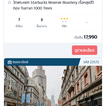
วัดพระหยก Starbucks Reserve Roastery เรือหลุยส์วิ
ตอง Tian’an 1000 Trees
7
3
ที่เที่ยว
มื้ออาหาร
ที่พัก
17,990
เริ่มต้น
ดูรายละเอียด
ชมสถาปัตย์
รหัส
22572