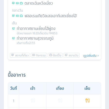
ตลาดเฉินหวังเมี่ยว
กลางวัน
ฟลอเรนเทียวิลเลจเอาท์เลตเซี่ยงไฮ้
เย็น
ท่าอากาศยานเซี่ยงไฮ้ผู่ตง
นัดหมาย
ออก
18.20
เที่ยวบิน
FM853
ท่าอากาศยานสุวรรณภูมิ
เดินทางถึง
21.55
ดูรูปเพิ่มเติม
มื้ออาหาร
วันที่
เช้า
เที่ยง
เย็น
1