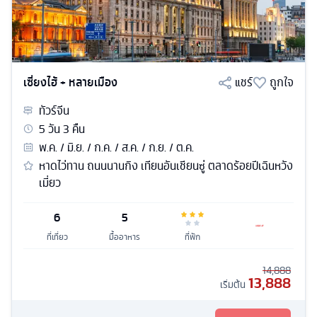
เซี่ยงไฮ้ + หลายเมือง
แชร์
ถูกใจ
ทัวร์
จีน
5
วัน
3
คืน
พ.ค. / มิ.ย. / ก.ค. / ส.ค. / ก.ย. / ต.ค.
หาดไว่ทาน ถนนนานกิง เทียนอันเชียนซู่ ตลาดร้อยปีเฉินหวัง
เมี่ยว
6
5
ที่เที่ยว
มื้ออาหาร
ที่พัก
14,888
13,888
เริ่มต้น