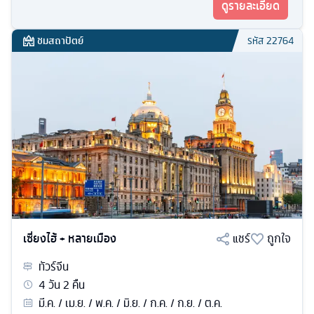
ดูรายละเอียด
ชมสถาปัตย์
รหัส
22764
เซี่ยงไฮ้ + หลายเมือง
แชร์
ถูกใจ
ทัวร์
จีน
4
วัน
2
คืน
มี.ค. / เม.ย. / พ.ค. / มิ.ย. / ก.ค. / ก.ย. / ต.ค.