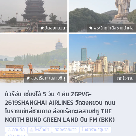
วัดฉงหยวน
พระใหญ่หลิงซานต้าฝอ
ล่องเรือทะเลสาบซีหู
หาดไว่ทาน
ทัวร์จีน เซี่ยงไฮ้ 5 วัน 4 คืน ZGPVG-
2619SHANGHAI AIRLINES วัดฉงหยวน ถนน
โบราณชีหลี่ซานถาง ล่องเรือทะเลสาบซีหู THE
NORTH BUND GREEN LAND บิน FM (BKK)
กลับดึก
ไฟล์ทเช้า
ล่องเรือชมวิว
ไม่เข้าร้านรัฐบาล