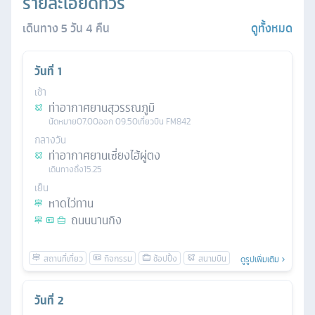
รายละเอียดทัวร์
เดินทาง
5
วัน
4
คืน
ดูทั้งหมด
วันที่
1
เช้า
ท่าอากาศยานสุวรรณภูมิ
นัดหมาย
07.00
ออก
09.50
เที่ยวบิน
FM842
กลางวัน
ท่าอากาศยานเซี่ยงไฮ้ผู่ตง
เดินทางถึง
15.25
เย็น
หาดไว่ทาน
ถนนนานกิง
ดูรูปเพิ่มเติม
วันที่
2