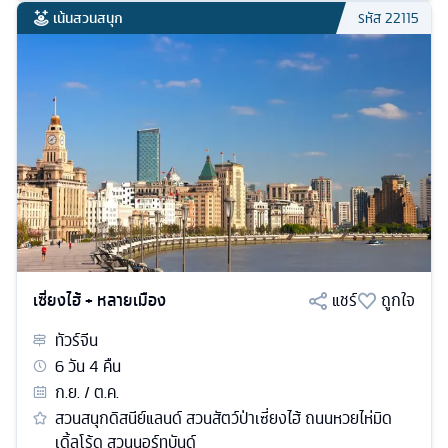
เน้นสวนสนุก
รหัส
22115
เซี่ยงไฮ้ + หลายเมือง
แชร์
ถูกใจ
ทัวร์
จีน
6
วัน
4
คืน
ก.ย. / ต.ค.
สวนสนุกดิสนีย์แลนด์ สวนสัตว์ป่าเซี่ยงไฮ้ ถนนหวยไห่มิด
เดิ้ลโร้ด สวนนอร์ทบันด์