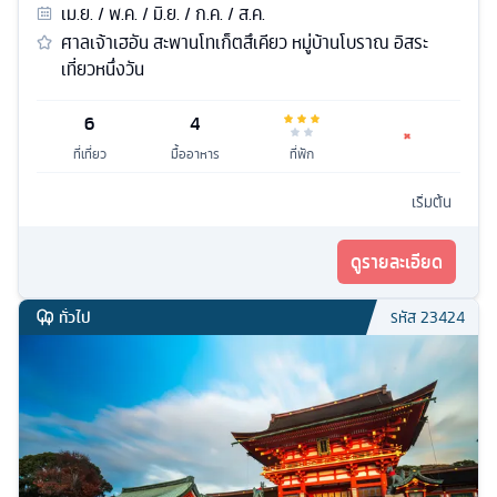
เม.ย. / พ.ค. / มิ.ย. / ก.ค. / ส.ค.
ศาลเจ้าเฮอัน สะพานโทเก็ตสึเคียว หมู่บ้านโบราณ อิสระ
เที่ยวหนึ่งวัน
6
4
ที่เที่ยว
มื้ออาหาร
ที่พัก
เริ่มต้น
ดูรายละเอียด
ทั่วไป
รหัส
23424