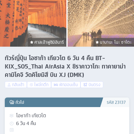
ศาลเจ้าฟูชิมิอินาริ
นาบานะ โนะ ซาโตะ
ทัวร์ญี่ปุ่น โอซาก้า เกียวโต 6 วัน 4 คืน BT-
KIX_S05_Thai AirAsia X ชิราคาวาโกะ ทาคายาม่า
คามิโคจิ วัดคิโยมิสึ บิน XJ (DMK)
กลับเช้า
ไฟล์ทดึก
พักออนเซ็น
บินตรง
ทั่วไป
รหัส
23137
โอซาก้า เกียวโต
6
วัน
4
คืน