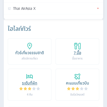
Thai AirAsia X
ไฮไลท์ทัวร์
ทัวร์เที่ยวธรรมชาติ
7
มื้อ
สไตล์การเที่ยว
มื้ออาหาร
ระดับที่พัก
คะแนนเที่ยวบิน
4
คืน
บินโลว์คอสต์