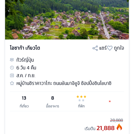
โอซาก้า เกียวโต
แชร์
ถูกใจ
ทัวร์
ญี่ปุ่น
6
วัน
4
คืน
ส.ค. / ก.ย.
หมู่บ้านชิราคาวาโกะ ถนนซันมาจิซูจิ ช้อปปิ้งชินไซบาชิ
13
8
ที่เที่ยว
มื้ออาหาร
ที่พัก
28,888
21,888
เริ่มต้น