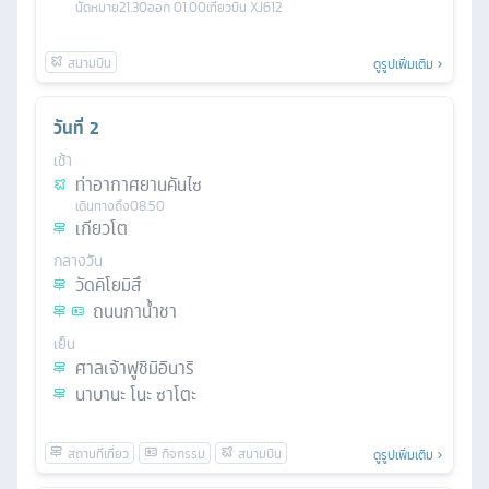
นัดหมาย
21.30
ออก
01.00
เที่ยวบิน
XJ612
ดูรูปเพิ่มเติม
วันที่
2
เช้า
ท่าอากาศยานคันไซ
เดินทางถึง
08.50
เกียวโต
กลางวัน
วัดคิโยมิสึ
ถนนกาน้ำชา
เย็น
ศาลเจ้าฟูชิมิอินาริ
นาบานะ โนะ ซาโตะ
ดูรูปเพิ่มเติม