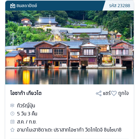
ชมสถาปัตย์
รหัส
23288
โอซาก้า เกียวโต
แชร์
ถูกใจ
ทัวร์
ญี่ปุ่น
5
วัน
3
คืน
ส.ค. / ก.ย.
อามาโนะฮาชิดาเตะ ปราสาทโอซาก้า วัดโทไดจิ ชินไซบาชิ