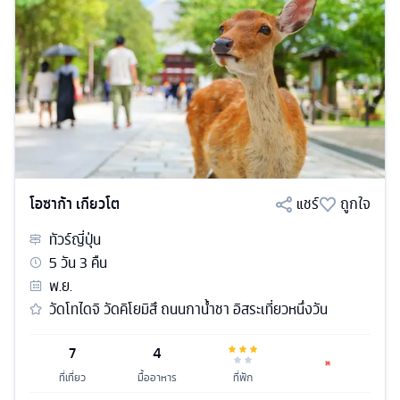
โอซาก้า เกียวโต
แชร์
ถูกใจ
ทัวร์
ญี่ปุ่น
5
วัน
3
คืน
พ.ย.
วัดโทไดจิ วัดคิโยมิสึ ถนนกาน้ำชา อิสระเที่ยวหนึ่งวัน
7
4
ที่เที่ยว
มื้ออาหาร
ที่พัก