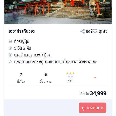
โอซาก้า เกียวโต
แชร์
ถูกใจ
ทัวร์
ญี่ปุ่น
5
วัน
3
คืน
ธ.ค. / ม.ค. / ก.พ. / มี.ค.
ทะเลสาบมิคะตะ หมู่บ้านชิราคาวาโกะ ศาลเจ้าชิราฮิเกะ
7
5
ที่เที่ยว
มื้ออาหาร
ที่พัก
34,999
เริ่มต้น
ดูรายละเอียด