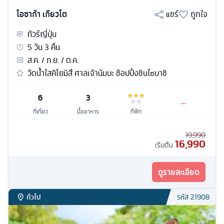
โอซาก้า เกียวโต
แชร์
ถูกใจ
ทัวร์
ญี่ปุ่น
5
วัน
3
คืน
ส.ค. / ก.ย. / ต.ค.
วัดน้ำใสคิโยมิสึ ศาลเจ้านัมบะ ช้อปปิ้งชินไซบาชิ
6
3
ที่เที่ยว
มื้ออาหาร
ที่พัก
19,990
16,990
เริ่มต้น
ดูรายละเอียด
ทั่วไป
รหัส
21908