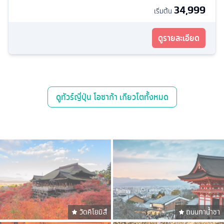
34,999
เริ่มต้น
ดูรายละเอียด
ดู
ทัวร์ญี่ปุ่น โอซาก้า เกียวโต
ทั้งหมด
วัดคิโยมิสึ
ถนนกาน้ำชา