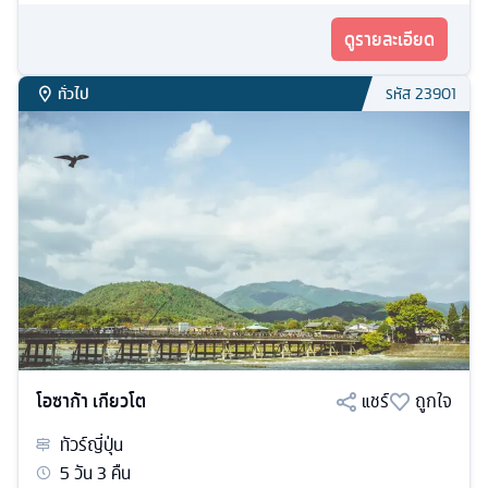
ดูรายละเอียด
ทั่วไป
รหัส
23901
โอซาก้า เกียวโต
แชร์
ถูกใจ
ทัวร์
ญี่ปุ่น
5
วัน
3
คืน