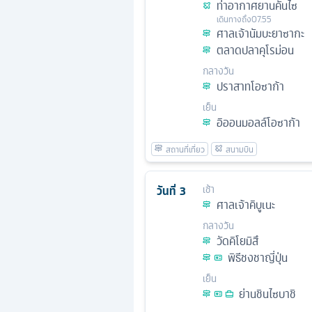
ท่าอากาศยานคันไซ
เดินทางถึง
07.55
ศาลเจ้านัมบะยาซากะ
ตลาดปลาคุโรม่อน
กลางวัน
ปราสาทโอซาก้า
เย็น
อิออนมอลล์โอซาก้า
วันที่
3
เช้า
ศาลเจ้าคิบูเนะ
กลางวัน
วัดคิโยมิสึ
พิธีชงชาญี่ปุ่น
เย็น
ย่านชินไซบาชิ