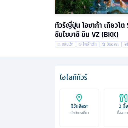
ทัวร์ญี่ปุ่น โอซาก้า เกียวโ
ชินไซบาชิ บิน VZ (BKK)
กลับเช้า
ไฟล์ทดึก
วันอิสระ
ไฮไลท์ทัวร์
มีวันอิสระ
3
มื้อ
สไตล์การเที่ยว
มื้ออาห