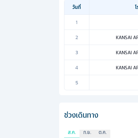
วันที่
โ
1
2
KANSAI AR
3
KANSAI AR
4
KANSAI AR
5
ช่วงเดินทาง
ส.ค.
ก.ย.
ต.ค.