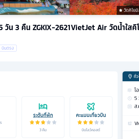
วัดคิโยมิ
ต 5 วัน 3 คืน ZGKIX-2621VietJet Air วัดน้ำใสคิโ
บินตรง
ทั่
โอ
5
ส.
ระดับที่พัก
คะแนนเที่ยวบิน
Vi
าร
3
คืน
บินโลว์คอสต์