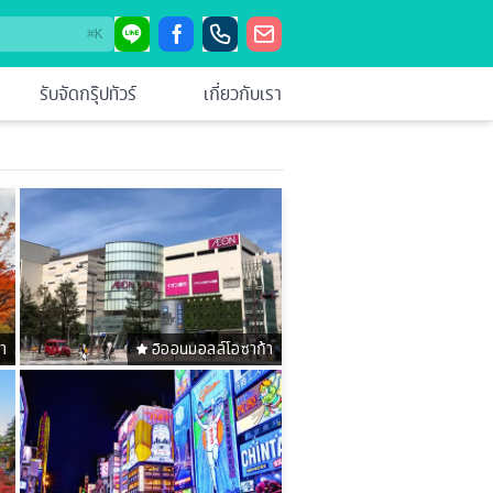
⌘
K
รับจัดกรุ๊ปทัวร์
เกี่ยวกับเรา
า
อิออนมอลล์โอซาก้า