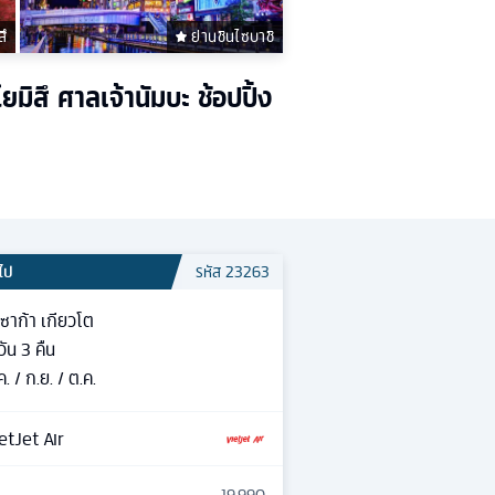
สึ
ย่านชินไซบาชิ
ยมิสึ ศาลเจ้านัมบะ ช้อปปิ้ง
วไป
รหัส
23263
ซาก้า เกียวโต
วัน
3
คืน
ค. / ก.ย. / ต.ค.
etJet Air