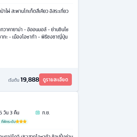
าไผ่ สะพานโทเก็ตสึเคียว อิสระเที่ยว
ทวาคายาม่า - อิออนมอล์ - ย่านชินไซ
ากะ - เมืองโอซาก้า - พิธีชงชาญี่ปุ่น
19,888
ดูรายละเอียด
เริ่มต้น
5
วัน
3
คืน
ก.ย.
ที่พักระดับ
ทยานคามิโคจิ ปราสาทโอซาก้า ช้อปปิ้งย่าน