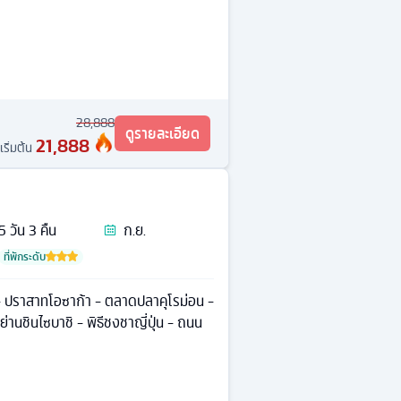
28,888
ดูรายละเอียด
21,888
เริ่มต้น
5
วัน
3
คืน
ก.ย.
ที่พักระดับ
 ปราสาทโอซาก้า - ตลาดปลาคุโรม่อน -
่านชินไซบาชิ - พิธีชงชาญี่ปุ่น - ถนน