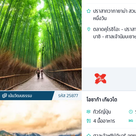
ปราสาทวากายาม่า สวนป่
หนึ่งวัน
ตลาดคุโรชิโอะ - ปราสา
บาชิ - ศาลเจ้านัมบะยาซ
เน้นวัฒนธรรม
รหัส
25877
โอซาก้า เกียวโต
ทัวร์
ญี่ปุ่น
4
มื้ออาหาร
ศาลเจ้าฟูชิมิอินาริ อุ