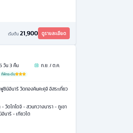
21,900
ดูรายละเอียด
เริ่มต้น
5
วัน
3
คืน
ก.ย. / ต.ค.
ที่พักระดับ
ิมิอินาริ วัดทองคินคะคุจิ อิสระเที่ยว
 - วัดโทไดจิ - สวนกวางนารา - ภูเขา
ิอินาริ - เกียวโต