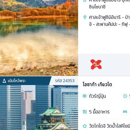
ชินไซบาชิ
ศาลเจ้าฟูชิมิอินาริ - ป่
จิ - สะพานคัปปะ - กิฟุ
เน้นไหว้พระ
รหัส
24353
โอซาก้า เกียวโต
ทัวร์
ญี่ปุ่น
5
มื้ออาหาร
วัดโทไดจิ วัดน้ำใสคิโยม