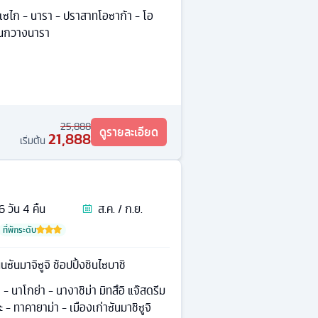
ินเซไก - นารา - ปราสาทโอซาก้า - โอ
สวนกวางนารา
25,888
ดูรายละเอียด
21,888
เริ่มต้น
6
วัน
4
คืน
ส.ค. / ก.ย.
ที่พักระดับ
ซันมาจิซูจิ ช้อปปิ้งชินไซบาชิ
ิ - นาโกย่า - นางาชิม่า มิทสึอิ แจ๊สดรีม
ะ - ทาคายาม่า - เมืองเก่าซันมาชิซูจิ