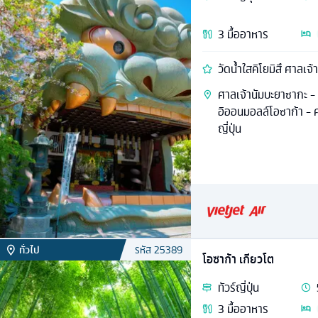
3
มื้ออาหาร
วัดน้ำใสคิโยมิสึ ศาลเจ้
ศาลเจ้านัมบะยาซากะ -
อิออนมอลล์โอซาก้า - ศา
ญี่ปุ่น
ทั่วไป
รหัส
25389
โอซาก้า เกียวโต
ทัวร์
ญี่ปุ่น
3
มื้ออาหาร