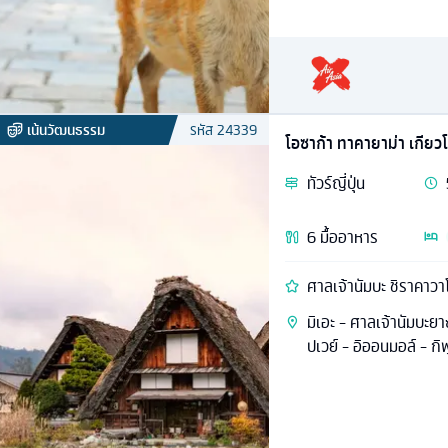
เน้นวัฒนธรรม
รหัส
24339
โอซาก้า ทาคายาม่า เกียว
ทัวร์
ญี่ปุ่น
6
มื้ออาหาร
ศาลเจ้านัมบะ ชิราคาวาโ
มิเอะ - ศาลเจ้านัมบะย
ปเวย์ - อิออนมอล์ - กิฟุ