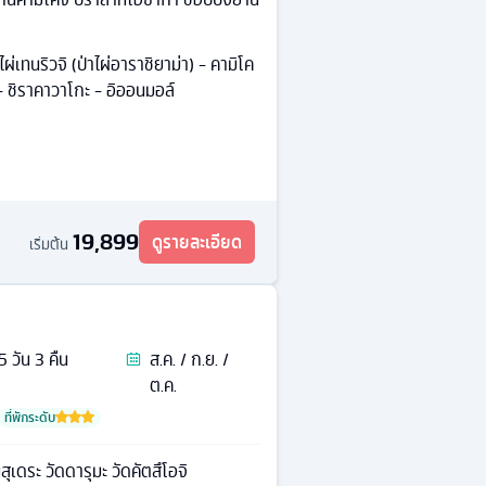
าไผ่เทนริวจิ (ป่าไผ่อาราชิยาม่า) - คามิโค
 - ชิราคาวาโกะ - อิออนมอล์
19,899
ดูรายละเอียด
เริ่มต้น
5
วัน
3
คืน
ส.ค. / ก.ย. /
ต.ค.
ที่พักระดับ
ิสุเดระ วัดดารุมะ วัดคัตสึโอจิ