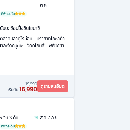
ต.ค.
ที่พักระดับ
านัมบะ ช้อปปิ้งชินไซบาชิ
 ตลาดปลาคุโรม่อน - ปราสาทโอซาก้า -
ลเจ้าคิบูเนะ - วัดคิโยมิสึ - พิธีชงชา
19,990
ดูรายละเอียด
16,990
เริ่มต้น
5
วัน
3
คืน
ส.ค. / ก.ย.
ที่พักระดับ