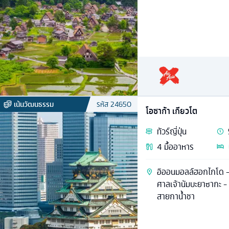
เน้นวัฒนธรรม
รหัส
24650
โอซาก้า เกียวโต
ทัวร์
ญี่ปุ่น
4
มื้ออาหาร
อิออนมอลล์ฮอกไกโด -
ศาลเจ้านัมบะยาซากะ - ย
สายกาน้ำชา