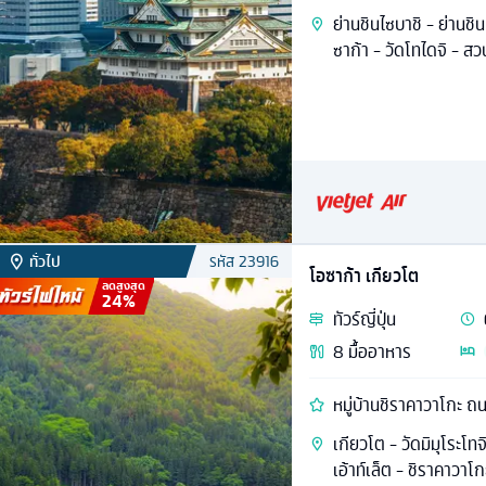
ย่านชินไซบาชิ - ย่านช
ซาก้า - วัดโทไดจิ - 
ทั่วไป
รหัส
23916
โอซาก้า เกียวโต
ลดสูงสุด
24
%
ทัวร์
ญี่ปุ่น
8
มื้ออาหาร
หมู่บ้านชิราคาวาโกะ ถนน
เกียวโต - วัดมิมุโระโทจ
เอ้าท์เล็ต - ชิราคาวาโก