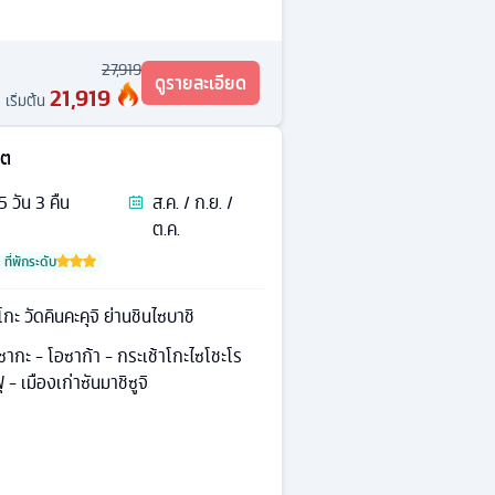
27,919
ดูรายละเอียด
21,919
เริ่มต้น
โต
5
วัน
3
คืน
ส.ค. / ก.ย. /
ต.ค.
ที่พักระดับ
กะ วัดคินคะคุจิ ย่านชินไซบาชิ
าซากะ - โอซาก้า - กระเช้าโกะไซโชะโร
 - เมืองเก่าซันมาชิซูจิ