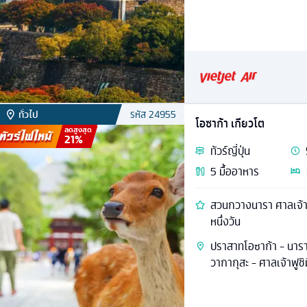
ทั่วไป
รหัส
24955
โอซาก้า เกียวโต
ลดสูงสุด
21
%
ทัวร์
ญี่ปุ่น
5
มื้ออาหาร
สวนกวางนารา ศาลเจ้าฟูช
หนึ่งวัน
ปราสาทโอซาก้า - นารา
วากากุสะ - ศาลเจ้าฟูชิม