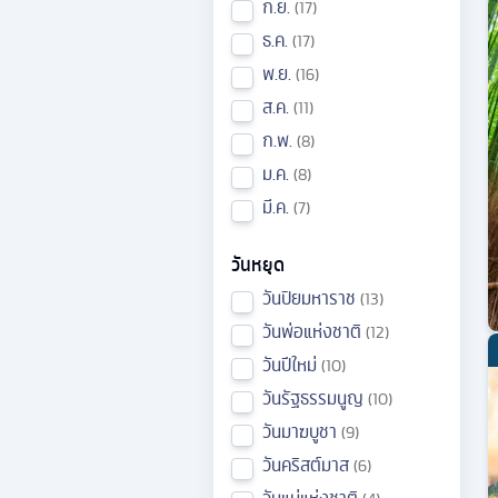
ก.ย.
17
ธ.ค.
17
พ.ย.
16
ส.ค.
11
ก.พ.
8
ม.ค.
8
มี.ค.
7
วันหยุด
วันปิยมหาราช
13
วันพ่อแห่งชาติ
12
วันปีใหม่
10
วันรัฐธรรมนูญ
10
วันมาฆบูชา
9
วันคริสต์มาส
6