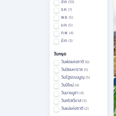
ส.ค.
10
ธ.ค.
7
พ.ย.
5
ม.ค.
5
ก.พ.
4
มี.ค.
3
วันหยุด
วันพ่อแห่งชาติ
6
วันปิยมหาราช
5
วันรัฐธรรมนูญ
5
วันปีใหม่
4
วันมาฆบูชา
4
วันคริสต์มาส
3
วันแม่แห่งชาติ
2