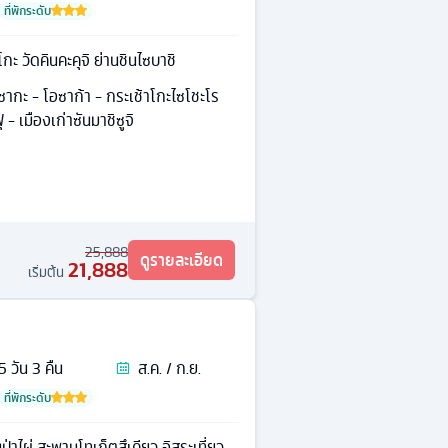
ที่พักระดับ
กะ วัดคินคะคุจิ ย่านชินไซบาชิ
าซากะ - โอซาก้า - กระเช้าโกะไซโชะโร
 - เมืองเก่าซันมาชิซูจิ
25,888
ดูรายละเอียด
21,888
เริ่มต้น
5
วัน
3
คืน
ส.ค. / ก.ย.
ที่พักระดับ
าไผ่ สะพานโทเก็ตสึเคียว อิสระเที่ยว