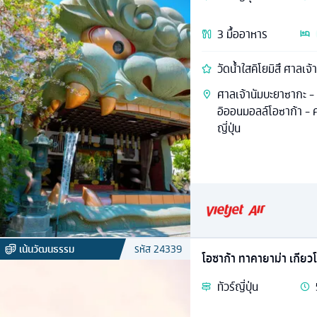
3
มื้ออาหาร
วัดน้ำใสคิโยมิสึ ศาลเจ้
ศาลเจ้านัมบะยาซากะ -
อิออนมอลล์โอซาก้า - ศา
ญี่ปุ่น
เน้นวัฒนธรรม
รหัส
24339
โอซาก้า ทาคายาม่า เกียว
ทัวร์
ญี่ปุ่น