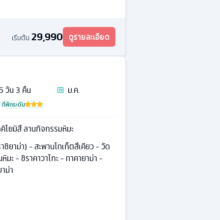
29,990
ดูรายละเอียด
เริ่มต้น
5
วัน
3
คืน
ม.ค.
ที่พักระดับ
ดคิโยมิสึ ลานกิจกรรมหิมะ
าราชิยาม่า) - สะพานโทเก็ตสึเคียว - วัด
นหิมะ - ชิราคาวาโกะ - ทาคายาม่า -
ยาม่า