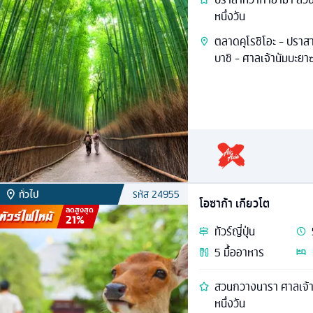
หนึ่งวัน
ตลาดคุโรชิโอะ - ปราสา
บาชิ - ศาลเจ้านัมบะยาซ
ทั่วไป
รหัส
24955
โอซาก้า เกียวโต
ลดสูงสุด
21
%
ทัวร์
ญี่ปุ่น
5
มื้ออาหาร
สวนกวางนารา ศาลเจ้าฟูช
หนึ่งวัน