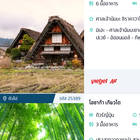
6
มื้ออาหาร
ศาลเจ้านัมบะ ชิราคาวาโ
มิเอะ - ศาลเจ้านัมบะย
ปเวย์ - อิออนมอล์ - กิฟุ
ทั่วไป
รหัส
25389
โอซาก้า เกียวโต
ทัวร์
ญี่ปุ่น
3
มื้ออาหาร
ปราสาทวากายาม่า สวนป่