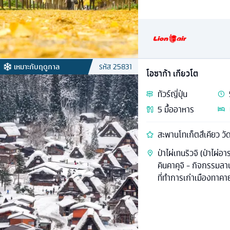
เหมาะกับฤดูกาล
รหัส
25831
โอซาก้า เกียวโต
ทัวร์
ญี่ปุ่น
5
มื้ออาหาร
สะพานโทเก็ตสึเคียว วั
ป่าไผ่เทนริวจิ (ป่าไผ่อ
คินคาคุจิ - กิจกรรมลา
ที่ทำการเก่าเมืองทาคา