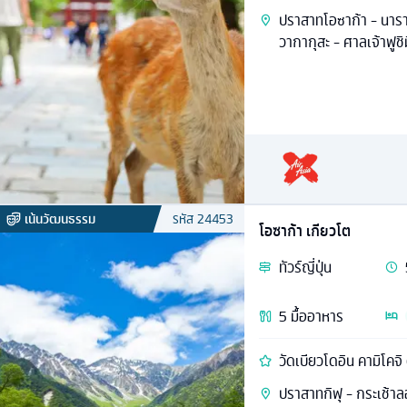
ปราสาทโอซาก้า - นารา
วากากุสะ - ศาลเจ้าฟูชิม
เน้นวัฒนธรรม
รหัส
24453
โอซาก้า เกียวโต
ทัวร์
ญี่ปุ่น
5
มื้ออาหาร
วัดเบียวโดอิน คามิโคจิ
ปราสาทกิฟุ - กระเช้าล