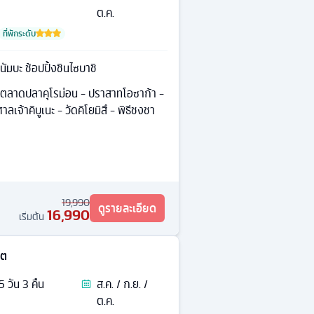
ต.ค.
ที่พักระดับ
านัมบะ ช้อปปิ้งชินไซบาชิ
 ตลาดปลาคุโรม่อน - ปราสาทโอซาก้า -
ลเจ้าคิบูเนะ - วัดคิโยมิสึ - พิธีชงชา
19,990
ดูรายละเอียด
16,990
เริ่มต้น
โต
5
วัน
3
คืน
ส.ค. / ก.ย. /
ต.ค.