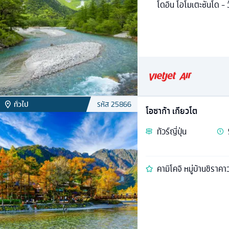
โดอิน โอโมเตะซันโด - ว
ทั่วไป
รหัส
25866
โอซาก้า เกียวโต
ทัวร์
ญี่ปุ่น
คามิโคจิ หมู่บ้านชิราคา