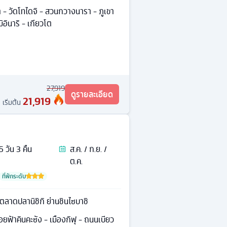
 - วัดโทไดจิ - สวนกวางนารา - ภูเขา
ิอินาริ - เกียวโต
27,919
ดูรายละเอียด
21,919
เริ่มต้น
5
วัน
3
คืน
ส.ค. / ก.ย. /
ต.ค.
ที่พักระดับ
 ตลาดปลานิชิกิ ย่านชินไซบาชิ
อยฟ้าคินคะซัง - เมืองกิฟุ - ถนนเบียว