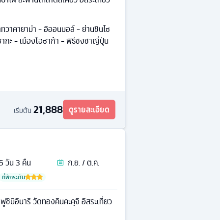
ทวาคายาม่า - อิออนมอล์ - ย่านชินไซ
ากะ - เมืองโอซาก้า - พิธีชงชาญี่ปุ่น
21,888
ดูรายละเอียด
เริ่มต้น
5
วัน
3
คืน
ก.ย. / ต.ค.
ที่พักระดับ
ิมิอินาริ วัดทองคินคะคุจิ อิสระเที่ยว