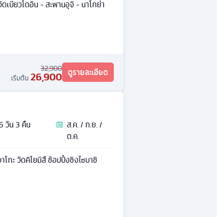
ัดเบียวโดอิน - สะพานอุจิ - นาโกย่า
32,900
ดูรายละเอียด
26,900
เริ่มต้น
5
วัน
3
คืน
ส.ค. / ก.ย. /
ต.ค.
วาโกะ วัดคิโยมิสึ ช้อปปิ้งชิงไซบาชิ