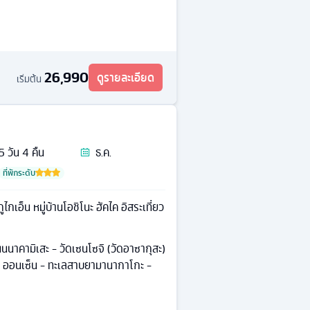
26,990
ดูรายละเอียด
เริ่มต้น
5
วัน
4
คืน
ธ.ค.
ที่พักระดับ
กเอ็น หมู่บ้านโอชิโนะ ฮัคไค อิสระเที่ยว
นาคามิเสะ - วัดเซนโซจิ (วัดอาซากุสะ)
ค - ออนเซ็น - ทะเลสาบยามานากาโกะ -