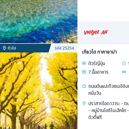
ทั่วไป
รหัส
25254
เกียวโต ทาคายาม่า
ทัวร์
ญี่ปุ่น
7
มื้ออาหาร
ถนนต้นแปะก๊วยเมจิจิงกูไ
หนึงวัน
ปราสาทโอดาวาระ - ถนน
- หมู่บ้านโอชิโนะฮัคไ
ดิวตี้ฟรี