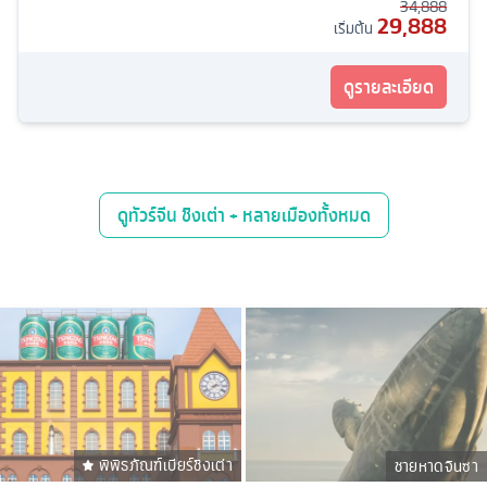
34,888
29,888
เริ่มต้น
ดูรายละเอียด
ดู
ทัวร์จีน ชิงเต่า + หลายเมือง
ทั้งหมด
พิพิธภัณฑ์เบียร์ชิงเต่า
ชายหาดจินซา