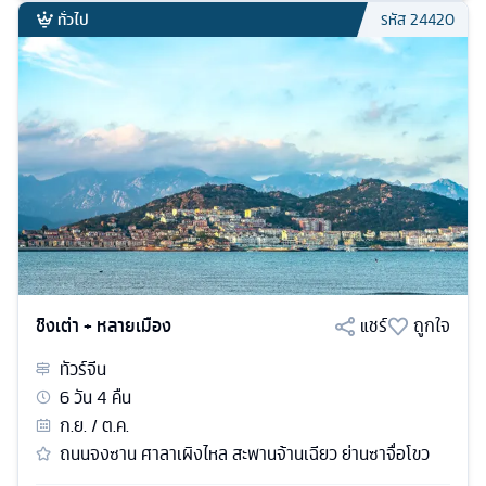
ทั่วไป
รหัส
24420
ชิงเต่า + หลายเมือง
แชร์
ถูกใจ
ทัวร์
จีน
6
วัน
4
คืน
ก.ย. / ต.ค.
ถนนจงซาน ศาลาเผิงไหล สะพานจ้านเฉียว ย่านซาจื่อโขว