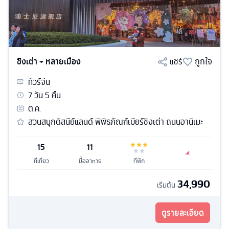
ชิงเต่า + หลายเมือง
แชร์
ถูกใจ
ทัวร์
จีน
7
วัน
5
คืน
ต.ค.
สวนสนุกดิสนีย์แลนด์ พิพิธภัณฑ์เบียร์ชิงเต่า ถนนอานิเมะ
15
11
ที่เที่ยว
มื้ออาหาร
ที่พัก
34,990
เริ่มต้น
ดูรายละเอียด