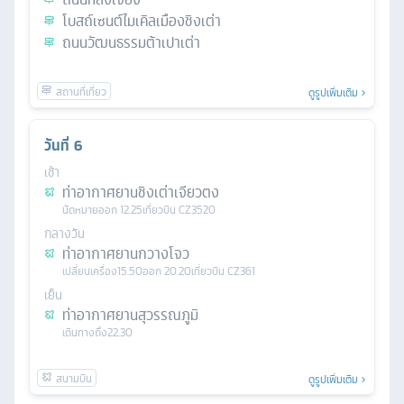
โบสถ์เซนต์ไมเคิลเมืองชิงเต่า
ถนนวัฒนธรรมต้าเปาเต่า
ดูรูปเพิ่มเติม
วันที่
6
เช้า
ท่าอากาศยานชิงเต่าเจียวตง
นัดหมาย
ออก
12.25
เที่ยวบิน
CZ3520
กลางวัน
ท่าอากาศยานกวางโจว
เปลี่ยนเครื่อง
15.50
ออก
20.20
เที่ยวบิน
CZ361
เย็น
ท่าอากาศยานสุวรรณภูมิ
เดินทางถึง
22.30
ดูรูปเพิ่มเติม