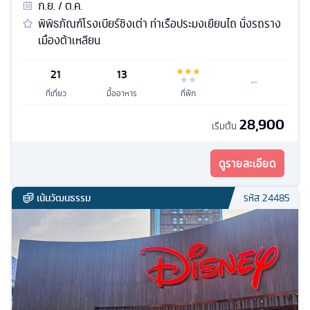
ก.ย. / ต.ค.
พิพิธภัณฑ์โรงเบียร์ชิงเต่า ท่าเรือประมงเยียนไถ นั่งรถราง
เมืองต้าเหลียน
21
13
ที่เที่ยว
มื้ออาหาร
ที่พัก
28,900
เริ่มต้น
ดูรายละเอียด
เน้นวัฒนธรรม
รหัส
24485