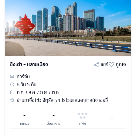
ชิงเต่า + หลายเมือง
แชร์
ถูกใจ
ทัวร์
จีน
6
วัน
5
คืน
ก.ค. / ส.ค. / ก.ย. / ต.ค.
ย่านซาจื่อโข่ว จัตุรัส 54 ไร่ไวน์และคฤหาสน์จางยวี่
-
-
ที่เที่ยว
มื้ออาหาร
ที่พัก