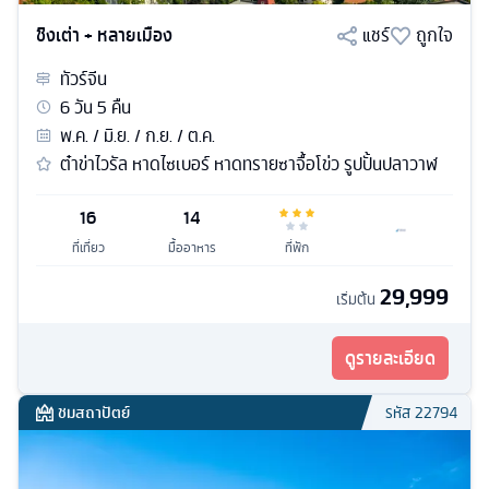
ชิงเต่า + หลายเมือง
แชร์
ถูกใจ
ทัวร์
จีน
6
วัน
5
คืน
พ.ค. / มิ.ย. / ก.ย. / ต.ค.
ต๋าข่าไวรัล หาดไซเบอร์ หาดทรายซาจื้อโข่ว รูปปั้นปลาวาฬ
16
14
ที่เที่ยว
มื้ออาหาร
ที่พัก
29,999
เริ่มต้น
ดูรายละเอียด
ชมสถาปัตย์
รหัส
22794