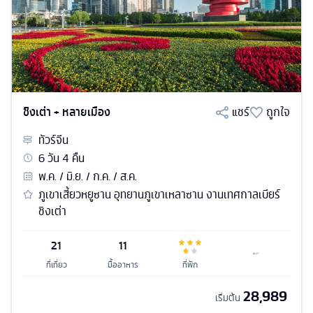
ชิงเต่า + หลายเมือง
แชร์
ถูกใจ
ทัวร์
จีน
6
วัน
4
คืน
พ.ค. / มิ.ย. / ก.ค. / ส.ค.
ภูเขาเสี้ยวหยูซาน อุทยานภูเขาเหลาซาน งานเทศกาลเบียร์
ชิงเต่า
21
11
ที่เที่ยว
มื้ออาหาร
ที่พัก
28,989
เริ่มต้น