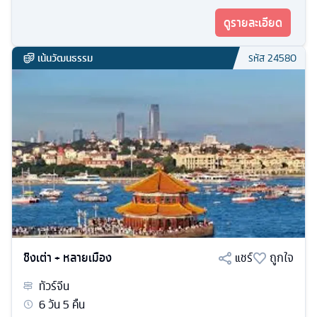
ดูรายละเอียด
เน้นวัฒนธรรม
รหัส
24580
ชิงเต่า + หลายเมือง
แชร์
ถูกใจ
ทัวร์
จีน
6
วัน
5
คืน