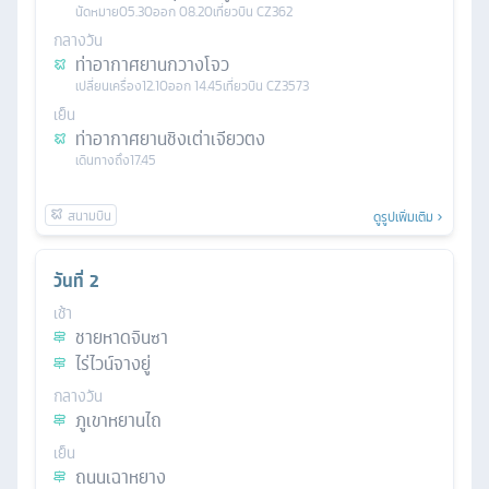
นัดหมาย
05.30
ออก
08.20
เที่ยวบิน
CZ362
กลางวัน
ท่าอากาศยานกวางโจว
เปลี่ยนเครื่อง
12.10
ออก
14.45
เที่ยวบิน
CZ3573
เย็น
ท่าอากาศยานชิงเต่าเจียวตง
เดินทางถึง
17.45
ดูรูปเพิ่มเติม
วันที่
2
เช้า
ชายหาดจินซา
ไร่ไวน์จางยู่
กลางวัน
ภูเขาหยานไถ
เย็น
ถนนเฉาหยาง