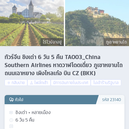
ไร่ไวน์จางยู่
ภูเขาหยานไถ
ทัวร์จีน ชิงเต่า 6 วัน 5 คืน TAO03_China
Southern Airlines หาดวาฬโดดเดี่ยว ภูเขาหยานไถ
ถนนเฉาหยาง เผิงไหลเก๋อ บิน CZ (BKK)
กลับบ่าย
ไฟล์ทเช้า
มีการบินภายในประเทศ
ไม่เข้าร้านรัฐบาล
ทั่วไป
รหัส
23140
ชิงเต่า + หลายเมือง
6
วัน
5
คืน