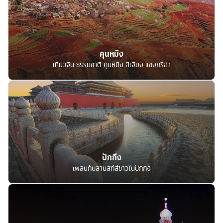
คุนหมิง
เที่ยวจีน ธรรมชาติ คุนหมิง ลี่เจียง แชงกรีล่า
ปักกิ่ง
เพลินกับลานสกีสีขาวในปักกิ่ง