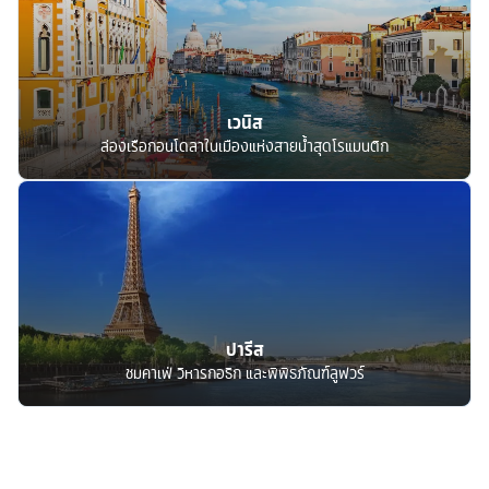
เวนิส
ล่องเรือกอนโดลาในเมืองแห่งสายน้ำสุดโรแมนติก
ปารีส
ชมคาเฟ่ วิหารกอธิก และพิพิธภัณฑ์ลูฟวร์