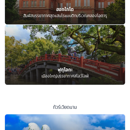
ฮอกไกโด
สัมผัสบรรยากาศสุดแสนโรแมนติกบริเวณคลองโอตารุ
ฟุกุโอกะ
เมืองใหญ่บรรยากาศสโลว์ไลฟ์
ทัวร์
เวียดนาม