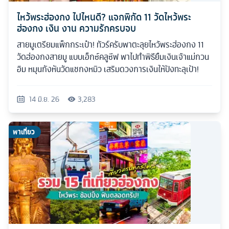
ไหว้พระฮ่องกง ไปไหนดี? แจกพิกัด 11 วัดไหว้พระ
ฮ่องกง เงิน งาน ความรักครบจบ
สายมูเตรียมแพ็กกระเป๋า! ทัวร์ครับพาตะลุยไหว้พระฮ่องกง 11
วัดฮ่องกงสายมู แบบเอ็กซ์คลูซีฟ พาไปทำพิธียืมเงินเจ้าแม่กวน
อิม หมุนกังหันวัดแชกงหมิว เสริมดวงการเงินให้ปังทะลุเป้า!
14 มิ.ย. 26
3,283
พาเที่ยว