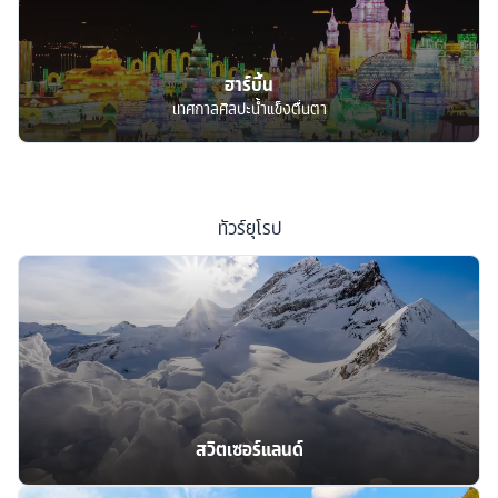
ฮาร์บิ้น
เทศกาลศิลปะน้ำแข็งตื่นตา
ทัวร์
ยุโรป
สวิตเซอร์แลนด์