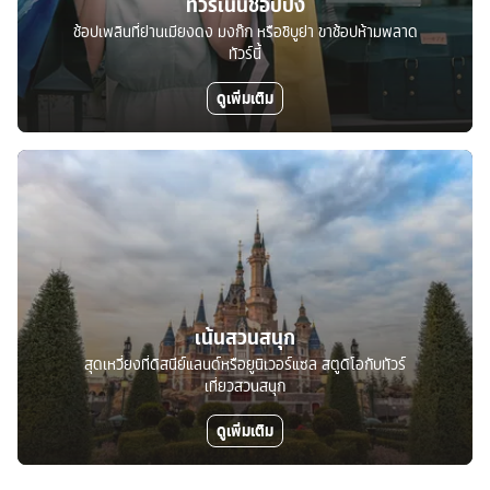
ทัวร์เน้นช้อปปิ้ง
ช้อปเพลินที่ย่านเมียงดง มงก๊ก หรือชิบูย่า ขาช้อปห้ามพลาด
ทัวร์นี้
ดูเพิ่มเติม
เน้นสวนสนุก
สุดเหวี่ยงที่ดิสนีย์แลนด์หรือยูนิเวอร์แซล สตูดิโอกับทัวร์
เที่ยวสวนสนุก
ดูเพิ่มเติม