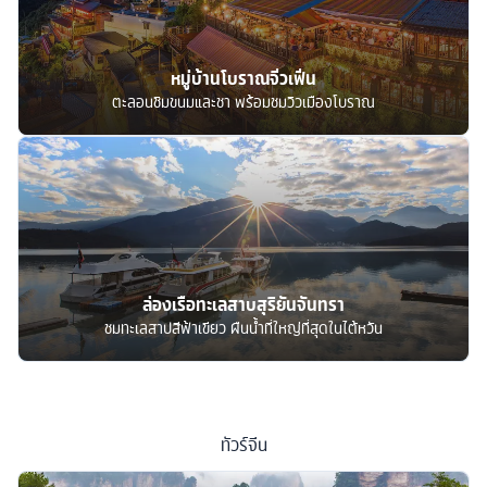
หมู่บ้านโบราณจิ่วเฟิ่น
ตะลอนชิมขนมและชา พร้อมชมวิวเมืองโบราณ
ล่องเรือทะเลสาบสุริยันจันทรา
ชมทะเลสาปสีฟ้าเขียว ผืนน้ำที่ใหญ่ที่สุดในไต้หวัน
ทัวร์
จีน