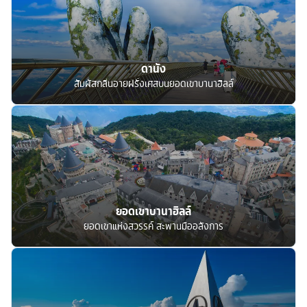
ดานัง
สัมผัสกลิ่นอายฝรั่งเศสบนยอดเขาบานาฮิลล์
ยอดเขาบานาฮิลล์
ยอดเขาแห่งสวรรค์ สะพานมืออลังการ