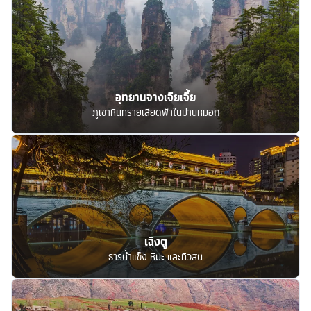
อุทยานจางเจียเจี้ย
ภูเขาหินทรายเสียดฟ้าในม่านหมอก
เฉิงตู
ธารน้ำแข็ง หิมะ และทิวสน