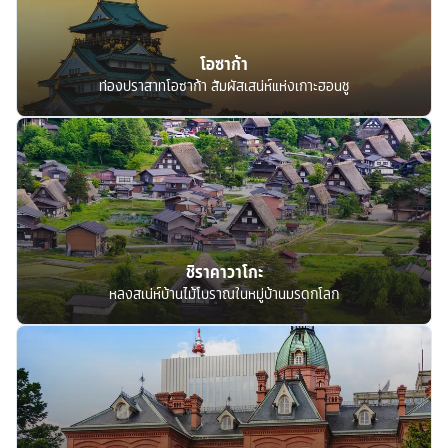
โอซาก้า
ท่องปราสาทโอซาก้า สัมผัสเสน่ห์แห่งเกาะฮอนชู
ชิราคาวาโกะ
หลงสเน่ห์บ้านไม้โบราณในหมู่บ้านมรดกโลก