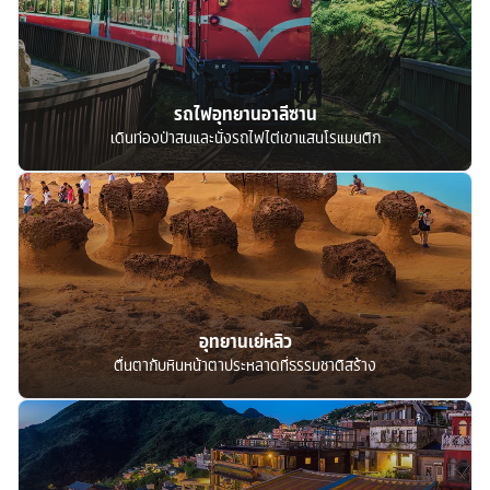
รถไฟอุทยานอาลีซาน
เดินท่องป่าสนและนั่งรถไฟไต่เขาแสนโรแมนติก
อุทยานเย่หลิว
ตื่นตากับหินหน้าตาประหลาดที่ธรรมชาติสร้าง