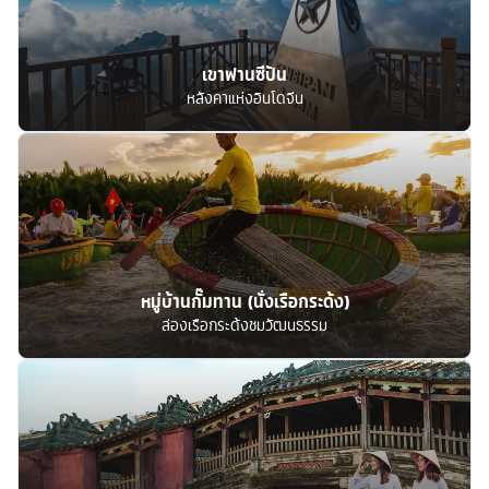
เขาฟานซีปัน
หลังคาแห่งอินโดจีน
หมู่บ้านกั๊มทาน (นั่งเรือกระด้ง)
ล่องเรือกระด้งชมวัฒนธรรม