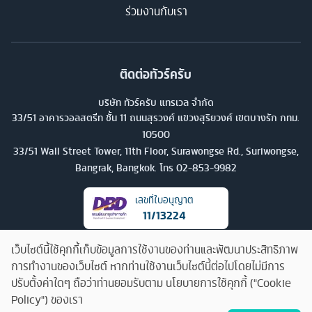
ร่วมงานกับเรา
ติดต่อทัวร์ครับ
บริษัท ทัวร์ครับ แทรเวล จำกัด
33/51 อาคารวอลสตรีท ชั้น 11 ถนนสุรวงศ์ แขวงสุริยวงศ์ เขตบางรัก กทม.
10500
33/51 Wall Street Tower, 11th Floor, Surawongse Rd., Suriwongse,
Bangrak, Bangkok. โทร
02-853-9982
เลขที่ใบอนุญาต
11/13224
เว็บไซต์นี้ใช้คุกกี้เก็บข้อมูลการใช้งานของท่านและพัฒนาประสิทธิภาพ
การทำงานของเว็บไซต์ หากท่านใช้งานเว็บไซต์นี้ต่อไปโดยไม่มีการ
ปรับตั้งค่าใดๆ ถือว่าท่านยอมรับตาม นโยบายการใช้คุกกี้ ("Cookie
Policy") ของเรา
คุยกับทัวร์ครับ
©
2026
บริษัท ทัวร์ครับ แทรเวล จำกัด สงวนลิขสิทธิ์