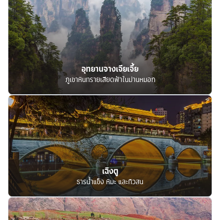
อุทยานจางเจียเจี้ย
ภูเขาหินทรายเสียดฟ้าในม่านหมอก
เฉิงตู
ธารน้ำแข็ง หิมะ และทิวสน