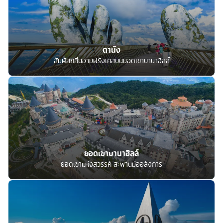
ดานัง
สัมผัสกลิ่นอายฝรั่งเศสบนยอดเขาบานาฮิลล์
ยอดเขาบานาฮิลล์
ยอดเขาแห่งสวรรค์ สะพานมืออลังการ