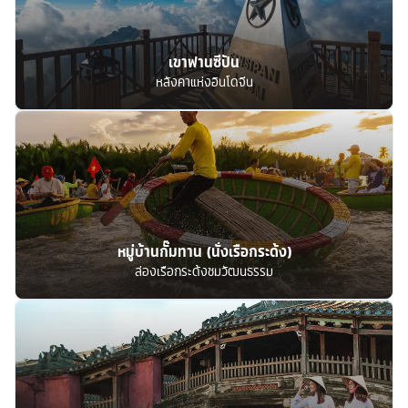
เขาฟานซีปัน
หลังคาแห่งอินโดจีน
หมู่บ้านกั๊มทาน (นั่งเรือกระด้ง)
ล่องเรือกระด้งชมวัฒนธรรม