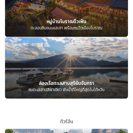
หมู่บ้านโบราณจิ่วเฟิ่น
ตะลอนชิมขนมและชา พร้อมชมวิวเมืองโบราณ
ล่องเรือทะเลสาบสุริยันจันทรา
ชมทะเลสาปสีฟ้าเขียว ผืนน้ำที่ใหญ่ที่สุดในไต้หวัน
ทัวร์
จีน