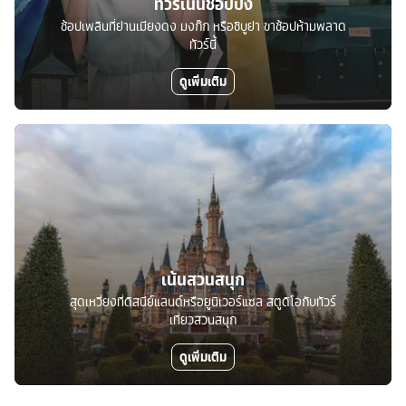
ทัวร์เน้นช้อปปิ้ง
ช้อปเพลินที่ย่านเมียงดง มงก๊ก หรือชิบูย่า ขาช้อปห้ามพลาด
ทัวร์นี้
ดูเพิ่มเติม
เน้นสวนสนุก
สุดเหวี่ยงที่ดิสนีย์แลนด์หรือยูนิเวอร์แซล สตูดิโอกับทัวร์
เที่ยวสวนสนุก
ดูเพิ่มเติม