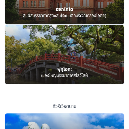
ฮอกไกโด
สัมผัสบรรยากาศสุดแสนโรแมนติกบริเวณคลองโอตารุ
ฟุกุโอกะ
เมืองใหญ่บรรยากาศสโลว์ไลฟ์
ทัวร์
เวียดนาม