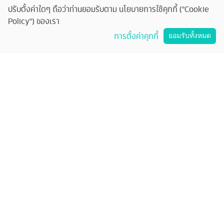
ร่วมงานกับเรา
ปรับตั้งค่าใดๆ ถือว่าท่านยอมรับตาม นโยบายการใช้คุกกี้ ("Cookie
Policy") ของเรา
คุยกับทัวร์ครับ
การตั้งค่าคุกกี้
ยอมรับทั้งหมด
ติดต่อทัวร์ครับ
บริษัท ทัวร์ครับ แทรเวล จำกัด
33/51 อาคารวอลสตรีท ชั้น 11 ถนนสุรวงศ์ แขวงสุริยวงศ์ เขตบางรัก กทม.
10500
33/51 Wall Street Tower, 11th Floor, Surawongse Rd., Suriwongse,
Bangrak, Bangkok. โทร
02-853-9982
เลขที่ใบอนุญาต
11/13224
©
2026
บริษัท ทัวร์ครับ แทรเวล จำกัด สงวนลิขสิทธิ์