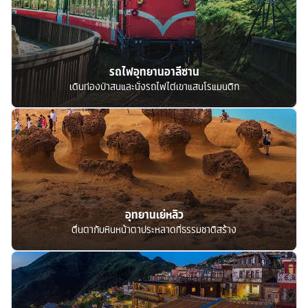
รถไฟอุทยานอาลีซาน
เดินท่องป่าสนและนั่งรถไฟไต่เขาแสนโรแมนติก
อุทยานเย่หลิว
ตื่นตากับหินหน้าตาประหลาดที่ธรรมชาติสร้าง