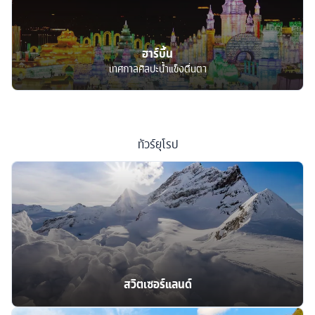
ฮาร์บิ้น
เทศกาลศิลปะน้ำแข็งตื่นตา
ทัวร์
ยุโรป
สวิตเซอร์แลนด์