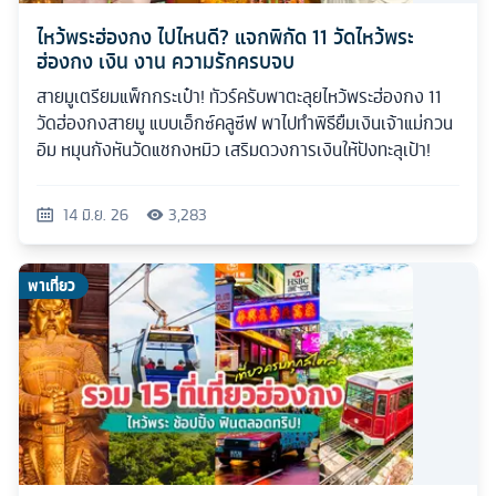
ไหว้พระฮ่องกง ไปไหนดี? แจกพิกัด 11 วัดไหว้พระ
ฮ่องกง เงิน งาน ความรักครบจบ
สายมูเตรียมแพ็กกระเป๋า! ทัวร์ครับพาตะลุยไหว้พระฮ่องกง 11
วัดฮ่องกงสายมู แบบเอ็กซ์คลูซีฟ พาไปทำพิธียืมเงินเจ้าแม่กวน
อิม หมุนกังหันวัดแชกงหมิว เสริมดวงการเงินให้ปังทะลุเป้า!
14 มิ.ย. 26
3,283
พาเที่ยว