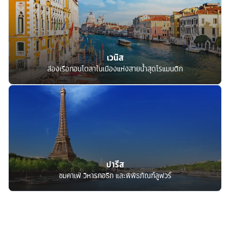
เวนิส
ล่องเรือกอนโดลาในเมืองแห่งสายน้ำสุดโรแมนติก
ปารีส
ชมคาเฟ่ วิหารกอธิก และพิพิธภัณฑ์ลูฟวร์