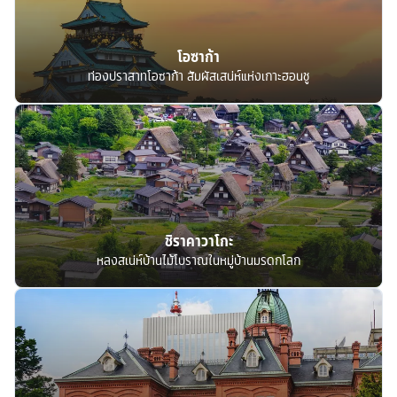
โอซาก้า
ท่องปราสาทโอซาก้า สัมผัสเสน่ห์แห่งเกาะฮอนชู
ชิราคาวาโกะ
หลงสเน่ห์บ้านไม้โบราณในหมู่บ้านมรดกโลก