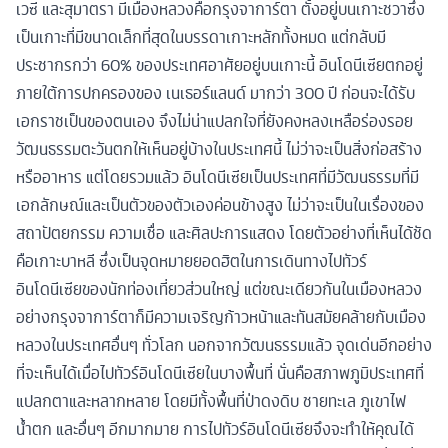
เวซี และสุมาตรา มีเมืองหลวงคือกรุงจาการ์ตา ตั้งอยู่บนเกาะชวาซึ่ง
เป็นเกาะที่มีขนาดเล็กที่สุดในบรรดาเกาะหลักทั้งหมด แต่กลับมี
ประชากรกว่า 60% ของประเทศอาศัยอยู่บนเกาะนี้ อินโดนีเซียตกอยู่
ภายใต้การปกครองของ เนเธอร์แลนด์ มากว่า 300 ปี ก่อนจะได้รับ
เอกราชเป็นของตนเอง จึงไม่น่าแปลกใจที่ยังคงหลงเหลือร่องรอย
วัฒนธรรมตะวันตกให้เห็นอยู่บ้างในประเทศนี้ ไม่ว่าจะเป็นสิ่งก่อสร้าง
หรืออาหาร แต่โดยรวมแล้ว อินโดนีเซียเป็นประเทศที่มีวัฒนธรรมที่มี
เอกลักษณ์และเป็นตัวของตัวเองค่อนข้างสูง ไม่ว่าจะเป็นในเรื่องของ
สถาปัตยกรรม ความเชื่อ และศิลปะการแสดง โดยตัวอย่างที่เห็นได้ชัด
คือเกาะบาหลี ซึ่งเป็นจุดหมายยอดฮิตในการเดินทางไปทัวร์
อินโดนีเซียของนักท่องเที่ยวส่วนใหญ่ แต่ขณะเดียวกันในเมืองหลวง
อย่างกรุงจาการ์ตาก็มีความเจริญก้าวหน้าและทันสมัยคล้ายกับเมือง
หลวงในประเทศอื่นๆ ทั่วโลก นอกจากวัฒนธรรมแล้ว จุดเด่นอีกอย่าง
ที่จะเห็นได้เมื่อไปทัวร์อินโดนีเซียในบางพื้นที่ นั่นคือสภาพภูมิประเทศที่
แปลกตาและหลากหลาย โดยมีทั้งพื้นที่ป่าดงดิบ ชายทะเล ภูเขาไฟ
น้ำตก และอื่นๆ อีกมากมาย การไปทัวร์อินโดนีเซียจึงจะทำให้คุณได้