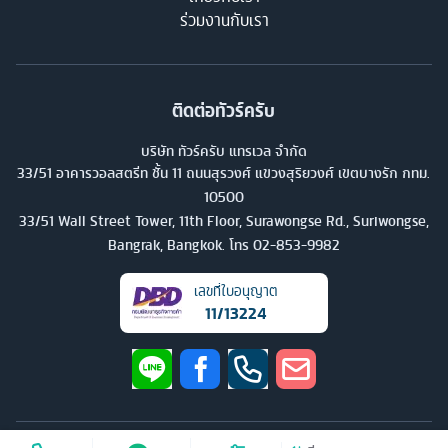
มีฉากหลังเป็นภูเขาไฟตระการตา ก่อนไปเยือนทะเลสาบบราตัน
ร่วมงานกับเรา
ทะเลสาบแสนสวยที่มีฉากหลังเป็นทุ่งนาขั้นบันได และมีกิจกรรมน่า
สนใจอีกมากมาย แล้วไปเยือนวิหารทานาล็อท วิหารศักดิ์สิทธิ์ซึ่งสร้าง
อยู่บนก้อนหินใหญ่กลางทะเลอันงดงาม จากนั้นไปชมวิหารอูลูวาตูบน
ติดต่อทัวร์ครับ
ผาสูงริมมหาสมุทรอินเดีย ก่อนไปตื่นตาที่สวนพระวิษณุอันยิ่งใหญ่ ซึ่ง
มีการแสดงท้องถิ่นของบาหลีให้ได้ชมกันอีกด้วย ต่อด้วยการไปแวะซื้อ
บริษัท ทัวร์ครับ แทรเวล จำกัด
33/51 อาคารวอลสตรีท ชั้น 11 ถนนสุรวงศ์ แขวงสุริยวงศ์ เขตบางรัก กทม.
ของฝากหลากหลาย แล้วไปแวะชมอนุสาวรีย์มหาภารตะซึ่งเป็น
10500
สัญลักษณ์ของเกาะบาหลีเป็นการปิดท้าย ทัวร์อินโดนีเซียทริปนี้สนุก
33/51 Wall Street Tower, 11th Floor, Surawongse Rd., Suriwongse,
สบาย ได้ชมความสวยของบาหลีกันหลายมุมอย่างแน่นอน
Bangrak, Bangkok. โทร
02-853-9982
ทัวร์อินโดนีเซีย เที่ยววัดเก่า ชมภูเขาไฟ ตื่นตาตื่นใจในเกาะบาหลี
เลขที่ใบอนุญาต
11/13224
หากคุณมองหาทัวร์อินโดนีเซียที่จะพาไปชมทิวทัศน์และสถาปัตยกรรม
ที่น่าสนใจในเกาะบาหลี ทัวร์นี้อาจจะตอบโจทย์คุณได้ เริ่มจากการไป
ดินเนอร์ซีฟู้ดสไตล์บาหลีกันที่ริมหาดแสนสวยอย่างจิมบารัน จากนั้น
มุ่งหน้าไปชมความอลังการของวัดเบซากิห์ ซึ่งได้ชื่อว่าเป็นวัดหลวงที่
สำคัญที่สุดในบาหลีเป็นที่แรกในตอนเช้า ก่อนไปแวะเลือกหาข้าวของ