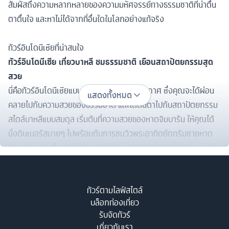
สัมผัสถึงความหลากหลายของความมหัศจรรย์ทางธรรมชาติที่น่าตื่น
ตาตื่นใจ และหาไม่ได้จากที่อื่นใดในโลกอย่างแท้จริง
ทัวร์อินโดนีเซียที่น่าสนใจ
ทัวร์อินโดนีเซีย เที่ยวบาหลี ชมธรรมชาติ เยือนสถาปัตยกรรมสุด
สวย
นี่คือทัวร์อินโดนีเซียแบบสบายๆ ในสองบรรยากาศ ซึ่งคุณจะได้ผ่อน
แสดงทั้งหมด
คลายไปกับความสวยของธรรมชาติ และได้ตื่นตาไปกับสถาปัตยกรรม
สไตล์บาหลีแบบสมดุล เริ่มต้นที่ความสวยของหาดจิมบารัน ให้คุณได้
นั่งดินเนอร์สบายๆ ไปพร้อมกับการชมวิวพระอาทิตย์ตกริมชายหาด
แสนสวย ก่อนตื่นเช้าไปเยือนวัดเม็งวี 1 ใน 6 วัดที่สวยที่สุดของบาหลี
แล้วเดินทางไปยังวานากิริฮิลล์ หมู่บ้านเล็กๆ แสนสวยที่ช่างภาพต่าง
ชื่นชอบ จากนั้นไปชมความสวยของประตูสวรรค์ Handara Heaven
ทัวร์ตามไลฟ์สไตล์
Gate ที่มีทิวทัศน์สวยงามและเชื่อกันว่าเป็นประตูสู่ความสงบสุข แล้ว
บล็อกท่องเที่ยว
เดินทางต่อสู่เทือกเขาเบดูกัลอันเต็มไปด้วยทิวทัศน์สุดงดงาม ต่อด้วย
รับจัดทัวร์
การไปเยือนวัดอูลัน ดานู ซึ่งมีจุดเด่นที่ศาลาซึ่งมีหลังคาสูง 11 ชั้น และ
เกี่ยวกับเรา