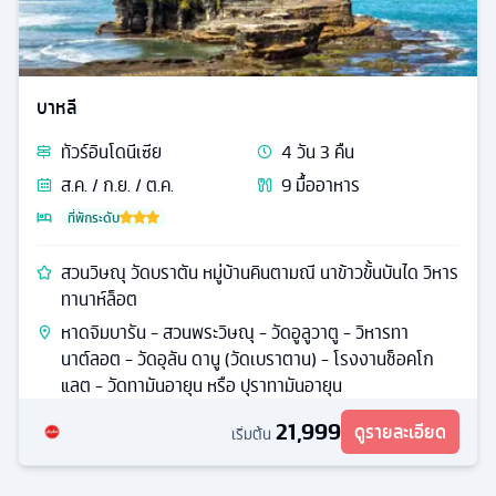
บาหลี
ทัวร์
อินโดนีเซีย
4
วัน
3
คืน
ส.ค. / ก.ย. / ต.ค.
9
มื้ออาหาร
ที่พักระดับ
สวนวิษณุ วัดบราตัน หมู่บ้านคินตามณี นาข้าวขั้นบันได วิหาร
ทานาห์ล็อต
หาดจิมบารัน - สวนพระวิษณุ - วัดอูลูวาตู - วิหารทา
นาต์ลอต - วัดอุลัน ดานู (วัดเบราตาน) - โรงงานช็อคโก
แลต - วัดทามันอายุน หรือ ปุราทามันอายุน
21,999
ดูรายละเอียด
เริ่มต้น