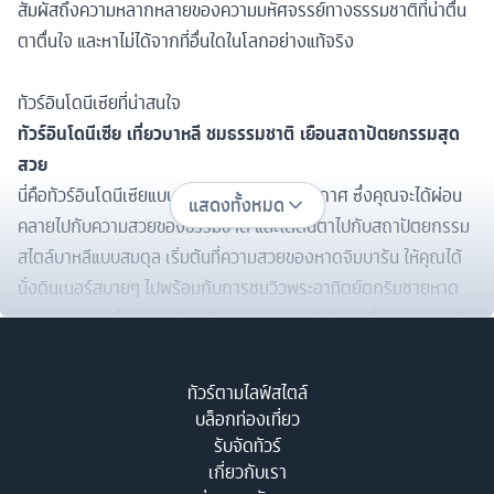
สัมผัสถึงความหลากหลายของความมหัศจรรย์ทางธรรมชาติที่น่าตื่น
ตาตื่นใจ และหาไม่ได้จากที่อื่นใดในโลกอย่างแท้จริง
ทัวร์อินโดนีเซียที่น่าสนใจ
ทัวร์อินโดนีเซีย เที่ยวบาหลี ชมธรรมชาติ เยือนสถาปัตยกรรมสุด
สวย
นี่คือทัวร์อินโดนีเซียแบบสบายๆ ในสองบรรยากาศ ซึ่งคุณจะได้ผ่อน
แสดงทั้งหมด
คลายไปกับความสวยของธรรมชาติ และได้ตื่นตาไปกับสถาปัตยกรรม
สไตล์บาหลีแบบสมดุล เริ่มต้นที่ความสวยของหาดจิมบารัน ให้คุณได้
นั่งดินเนอร์สบายๆ ไปพร้อมกับการชมวิวพระอาทิตย์ตกริมชายหาด
แสนสวย ก่อนตื่นเช้าไปเยือนวัดเม็งวี 1 ใน 6 วัดที่สวยที่สุดของบาหลี
แล้วเดินทางไปยังวานากิริฮิลล์ หมู่บ้านเล็กๆ แสนสวยที่ช่างภาพต่าง
ชื่นชอบ จากนั้นไปชมความสวยของประตูสวรรค์ Handara Heaven
ทัวร์ตามไลฟ์สไตล์
Gate ที่มีทิวทัศน์สวยงามและเชื่อกันว่าเป็นประตูสู่ความสงบสุข แล้ว
บล็อกท่องเที่ยว
เดินทางต่อสู่เทือกเขาเบดูกัลอันเต็มไปด้วยทิวทัศน์สุดงดงาม ต่อด้วย
รับจัดทัวร์
เกี่ยวกับเรา
การไปเยือนวัดอูลัน ดานู ซึ่งมีจุดเด่นที่ศาลาซึ่งมีหลังคาสูง 11 ชั้น และ