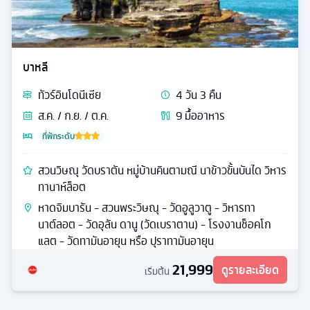
บาหลี
ทัวร์
อินโดนีเซีย
4
วัน
3
คืน
ส.ค. / ก.ย. / ต.ค.
9
มื้ออาหาร
ที่พักระดับ
สวนวิษณุ วัดบราตัน หมู่บ้านคินตามณี นาข้าวขั้นบันได วิหาร
ทานาห์ล็อต
หาดจิมบารัน - สวนพระวิษณุ - วัดอูลูวาตู - วิหารทา
นาต์ลอต - วัดอุลัน ดานู (วัดเบราตาน) - โรงงานช็อคโก
แลต - วัดทามันอายุน หรือ ปุราทามันอายุน
21,999
ดูรายละเอียด
เริ่มต้น