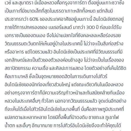
เวซี และสุมาตรา มีเมืองหลวงคือกรุงจาการ์ตา ตั้งอยู่บนเกาะชวาซึ่ง
เป็นเกาะที่มีขนาดเล็กที่สุดในบรรดาเกาะหลักทั้งหมด แต่กลับมี
ประชากรกว่า 60% ของประเทศอาศัยอยู่บนเกาะนี้ อินโดนีเซียตกอยู่
ภายใต้การปกครองของ เนเธอร์แลนด์ มากว่า 300 ปี ก่อนจะได้รับ
เอกราชเป็นของตนเอง จึงไม่น่าแปลกใจที่ยังคงหลงเหลือร่องรอย
วัฒนธรรมตะวันตกให้เห็นอยู่บ้างในประเทศนี้ ไม่ว่าจะเป็นสิ่งก่อสร้าง
หรืออาหาร แต่โดยรวมแล้ว อินโดนีเซียเป็นประเทศที่มีวัฒนธรรมที่มี
เอกลักษณ์และเป็นตัวของตัวเองค่อนข้างสูง ไม่ว่าจะเป็นในเรื่องของ
สถาปัตยกรรม ความเชื่อ และศิลปะการแสดง โดยตัวอย่างที่เห็นได้ชัด
คือเกาะบาหลี ซึ่งเป็นจุดหมายยอดฮิตในการเดินทางไปทัวร์
อินโดนีเซียของนักท่องเที่ยวส่วนใหญ่ แต่ขณะเดียวกันในเมืองหลวง
อย่างกรุงจาการ์ตาก็มีความเจริญก้าวหน้าและทันสมัยคล้ายกับเมือง
หลวงในประเทศอื่นๆ ทั่วโลก นอกจากวัฒนธรรมแล้ว จุดเด่นอีกอย่าง
ที่จะเห็นได้เมื่อไปทัวร์อินโดนีเซียในบางพื้นที่ นั่นคือสภาพภูมิประเทศที่
แปลกตาและหลากหลาย โดยมีทั้งพื้นที่ป่าดงดิบ ชายทะเล ภูเขาไฟ
น้ำตก และอื่นๆ อีกมากมาย การไปทัวร์อินโดนีเซียจึงจะทำให้คุณได้