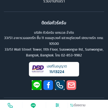
ร่วมงานกับเรา
มีฉากหลังเป็นภูเขาไฟตระการตา ก่อนไปเยือนทะเลสาบบราตัน
ทะเลสาบแสนสวยที่มีฉากหลังเป็นทุ่งนาขั้นบันได และมีกิจกรรมน่า
สนใจอีกมากมาย แล้วไปเยือนวิหารทานาล็อท วิหารศักดิ์สิทธิ์ซึ่งสร้าง
อยู่บนก้อนหินใหญ่กลางทะเลอันงดงาม จากนั้นไปชมวิหารอูลูวาตูบน
ติดต่อทัวร์ครับ
ผาสูงริมมหาสมุทรอินเดีย ก่อนไปตื่นตาที่สวนพระวิษณุอันยิ่งใหญ่ ซึ่ง
บริษัท ทัวร์ครับ แทรเวล จำกัด
มีการแสดงท้องถิ่นของบาหลีให้ได้ชมกันอีกด้วย ต่อด้วยการไปแวะซื้อ
33/51 อาคารวอลสตรีท ชั้น 11 ถนนสุรวงศ์ แขวงสุริยวงศ์ เขตบางรัก กทม.
ของฝากหลากหลาย แล้วไปแวะชมอนุสาวรีย์มหาภารตะซึ่งเป็น
10500
สัญลักษณ์ของเกาะบาหลีเป็นการปิดท้าย ทัวร์อินโดนีเซียทริปนี้สนุก
33/51 Wall Street Tower, 11th Floor, Surawongse Rd., Suriwongse,
Bangrak, Bangkok. โทร
02-853-9982
สบาย ได้ชมความสวยของบาหลีกันหลายมุมอย่างแน่นอน
เลขที่ใบอนุญาต
ทัวร์อินโดนีเซีย เที่ยววัดเก่า ชมภูเขาไฟ ตื่นตาตื่นใจในเกาะบาหลี
11/13224
หากคุณมองหาทัวร์อินโดนีเซียที่จะพาไปชมทิวทัศน์และสถาปัตยกรรม
ที่น่าสนใจในเกาะบาหลี ทัวร์นี้อาจจะตอบโจทย์คุณได้ เริ่มจากการไป
ดินเนอร์ซีฟู้ดสไตล์บาหลีกันที่ริมหาดแสนสวยอย่างจิมบารัน จากนั้น
มุ่งหน้าไปชมความอลังการของวัดเบซากิห์ ซึ่งได้ชื่อว่าเป็นวัดหลวงที่
สำคัญที่สุดในบาหลีเป็นที่แรกในตอนเช้า ก่อนไปแวะเลือกหาข้าวของ
©
2026
บริษัท ทัวร์ครับ แทรเวล จำกัด สงวนลิขสิทธิ์
เรียงตาม