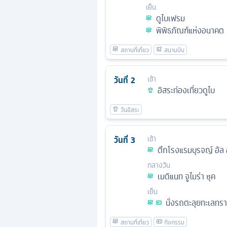
เย็น
ดูไบเฟรม
พิพิธภัณฑ์แห่งอนาคต
วันที่
2
เช้า
อิสระท่องเที่ยวดูไบ
วันที่
3
เช้า
ตึกโรงแรมบุรจญ์ อัล 
กลางวัน
เมดิแนท จูไมร่า ซุค
เย็น
นั่งรถตะลุยทะเลทร