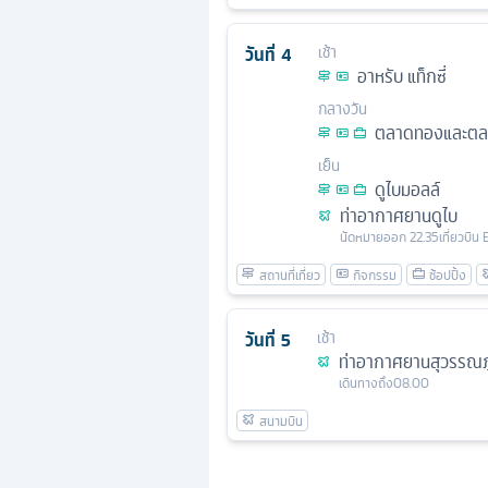
วันที่
4
เช้า
อาหรับ แท็กซี่
กลางวัน
ตลาดทองและตลา
เย็น
ดูไบมอลล์
ท่าอากาศยานดูไบ
นัดหมาย
ออก
22.35
เที่ยวบิน
วันที่
5
เช้า
ท่าอากาศยานสุวรรณภู
เดินทางถึง
08.00