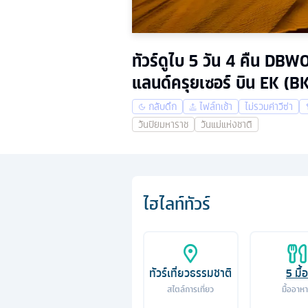
ทัวร์ดูไบ 5 วัน 4 คืน DBW
แลนด์ครุยเซอร์ บิน EK (B
กลับดึก
ไฟล์ทเช้า
ไม่รวมค่าวีซ่า
วันปิยมหาราช
วันแม่แห่งชาติ
ไฮไลท์ทัวร์
ทัวร์เที่ยวธรรมชาติ
5
มื้อ
สไตล์การเที่ยว
มื้ออาห