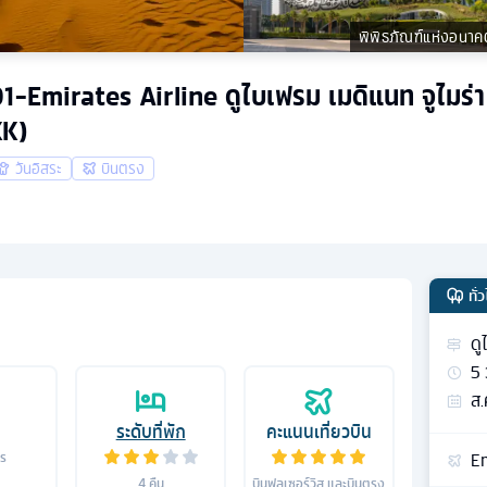
พิพิธภัณฑ์แห่งอนาค
01-Emirates Airline ดูไบเฟรม เมดิแนท จูไมร่า
KK)
วันอิสระ
บินตรง
ทั่
ดู
5
ส.
ระดับที่พัก
คะแนนเที่ยวบิน
Em
าร
4
คืน
บินฟูลเซอร์วิส และบินตรง