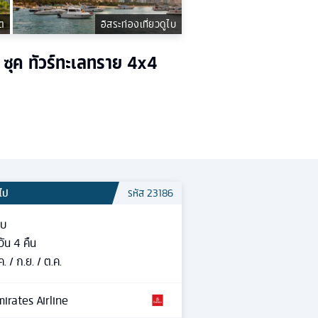
ต
อิสระท่องเที่ยวดูไบ
 ซุค ทัวร์ทะเลทราย 4x4
วไป
รหัส
23186
ไบ
วัน
4
คืน
ค. / ก.ย. / ต.ค.
irates Airline