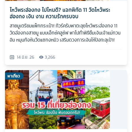
ไหว้พระฮ่องกง ไปไหนดี? แจกพิกัด 11 วัดไหว้พระ
ฮ่องกง เงิน งาน ความรักครบจบ
สายมูเตรียมแพ็กกระเป๋า! ทัวร์ครับพาตะลุยไหว้พระฮ่องกง 11
วัดฮ่องกงสายมู แบบเอ็กซ์คลูซีฟ พาไปทำพิธียืมเงินเจ้าแม่กวน
อิม หมุนกังหันวัดแชกงหมิว เสริมดวงการเงินให้ปังทะลุเป้า!
14 มิ.ย. 26
3,266
พาเที่ยว