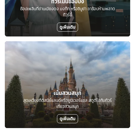
ทัวร์เน้นช้อปปิ้ง
ช้อปเพลินที่ย่านเมียงดง มงก๊ก หรือชิบูย่า ขาช้อปห้ามพลาด
ทัวร์นี้
ดูเพิ่มเติม
เน้นสวนสนุก
สุดเหวี่ยงที่ดิสนีย์แลนด์หรือยูนิเวอร์แซล สตูดิโอกับทัวร์
เที่ยวสวนสนุก
ดูเพิ่มเติม