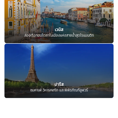
เวนิส
ล่องเรือกอนโดลาในเมืองแห่งสายน้ำสุดโรแมนติก
ปารีส
ชมคาเฟ่ วิหารกอธิก และพิพิธภัณฑ์ลูฟวร์