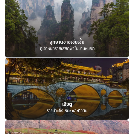
อุทยานจางเจียเจี้ย
ภูเขาหินทรายเสียดฟ้าในม่านหมอก
เฉิงตู
ธารน้ำแข็ง หิมะ และทิวสน