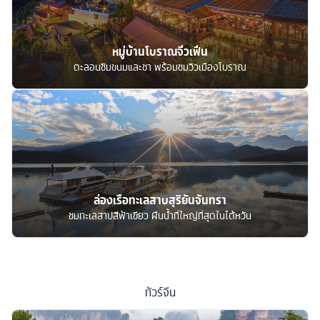
หมู่บ้านโบราณจิ่วเฟิ่น
ตะลอนชิมขนมและชา พร้อมชมวิวเมืองโบราณ
ล่องเรือทะเลสาบสุริยันจันทรา
ชมทะเลสาปสีฟ้าเขียว ผืนน้ำที่ใหญ่ที่สุดในไต้หวัน
ทัวร์
จีน