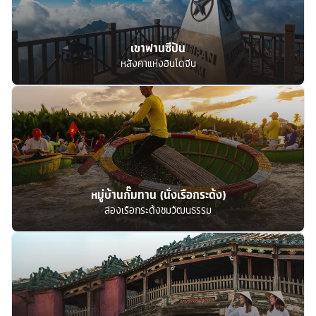
เขาฟานซีปัน
หลังคาแห่งอินโดจีน
หมู่บ้านกั๊มทาน (นั่งเรือกระด้ง)
ล่องเรือกระด้งชมวัฒนธรรม