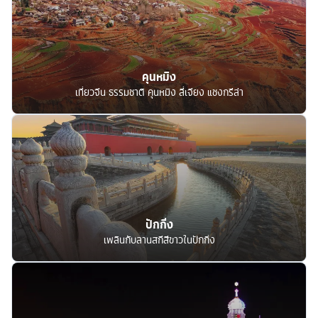
คุนหมิง
เที่ยวจีน ธรรมชาติ คุนหมิง ลี่เจียง แชงกรีล่า
ปักกิ่ง
เพลินกับลานสกีสีขาวในปักกิ่ง