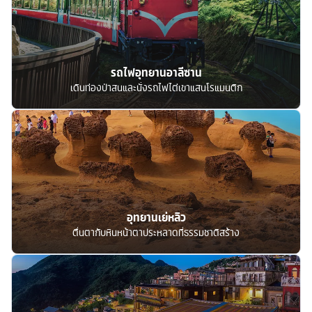
รถไฟอุทยานอาลีซาน
เดินท่องป่าสนและนั่งรถไฟไต่เขาแสนโรแมนติก
อุทยานเย่หลิว
ตื่นตากับหินหน้าตาประหลาดที่ธรรมชาติสร้าง