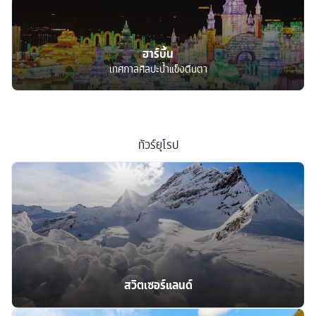
ฮาร์บิ้น
เทศกาลศิลปะน้ำแข็งตื่นตา
ทัวร์
ยุโรป
สวิตเซอร์แลนด์