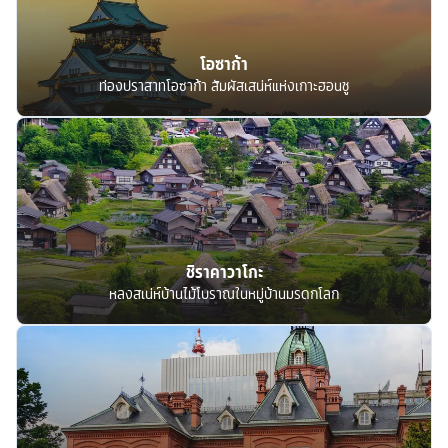
โอซาก้า
ท่องปราสาทโอซาก้า สัมผัสเสน่ห์แห่งเกาะฮอนชู
ชิราคาวาโกะ
หลงสเน่ห์บ้านไม้โบราณในหมู่บ้านมรดกโลก