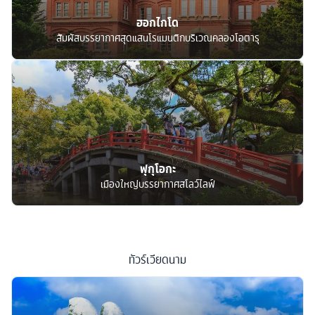
ฮอกไกโด
สัมผัสบรรยากาศสุดแสนโรแมนติกบริเวณคลองโอตารุ
ฟุกุโอกะ
เมืองใหญ่บรรยากาศสโลว์ไลฟ์
ทัวร์
เวียดนาม