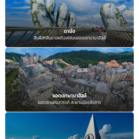
ดานัง
สัมผัสกลิ่นอายฝรั่งเศสบนยอดเขาบานาฮิลล์
ยอดเขาบานาฮิลล์
ยอดเขาแห่งสวรรค์ สะพานมืออลังการ