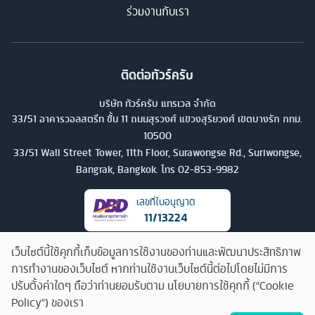
ร่วมงานกับเรา
ติดต่อทัวร์ครับ
บริษัท ทัวร์ครับ แทรเวล จำกัด
33/51 อาคารวอลสตรีท ชั้น 11 ถนนสุรวงศ์ แขวงสุริยวงศ์ เขตบางรัก กทม.
10500
33/51 Wall Street Tower, 11th Floor, Surawongse Rd., Suriwongse,
Bangrak, Bangkok. โทร
02-853-9982
เลขที่ใบอนุญาต
11/13224
เว็บไซต์นี้ใช้คุกกี้เก็บข้อมูลการใช้งานของท่านและพัฒนาประสิทธิภาพ
การทำงานของเว็บไซต์ หากท่านใช้งานเว็บไซต์นี้ต่อไปโดยไม่มีการ
ปรับตั้งค่าใดๆ ถือว่าท่านยอมรับตาม นโยบายการใช้คุกกี้ ("Cookie
Policy") ของเรา
คุยกับทัวร์ครับ
©
2026
บริษัท ทัวร์ครับ แทรเวล จำกัด สงวนลิขสิทธิ์