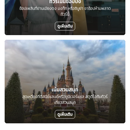
ทัวร์เน้นช้อปปิ้ง
ช้อปเพลินที่ย่านเมียงดง มงก๊ก หรือชิบูย่า ขาช้อปห้ามพลาด
ทัวร์นี้
ดูเพิ่มเติม
เน้นสวนสนุก
สุดเหวี่ยงที่ดิสนีย์แลนด์หรือยูนิเวอร์แซล สตูดิโอกับทัวร์
เที่ยวสวนสนุก
ดูเพิ่มเติม