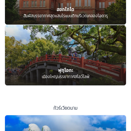
ฮอกไกโด
สัมผัสบรรยากาศสุดแสนโรแมนติกบริเวณคลองโอตารุ
ฟุกุโอกะ
เมืองใหญ่บรรยากาศสโลว์ไลฟ์
ทัวร์
เวียดนาม