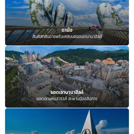
ดานัง
สัมผัสกลิ่นอายฝรั่งเศสบนยอดเขาบานาฮิลล์
ยอดเขาบานาฮิลล์
ยอดเขาแห่งสวรรค์ สะพานมืออลังการ