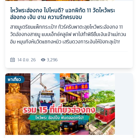
ไหว้พระฮ่องกง ไปไหนดี? แจกพิกัด 11 วัดไหว้พระ
ฮ่องกง เงิน งาน ความรักครบจบ
สายมูเตรียมแพ็กกระเป๋า! ทัวร์ครับพาตะลุยไหว้พระฮ่องกง 11
วัดฮ่องกงสายมู แบบเอ็กซ์คลูซีฟ พาไปทำพิธียืมเงินเจ้าแม่กวน
อิม หมุนกังหันวัดแชกงหมิว เสริมดวงการเงินให้ปังทะลุเป้า!
14 มิ.ย. 26
3,296
พาเที่ยว