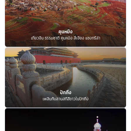
คุนหมิง
เที่ยวจีน ธรรมชาติ คุนหมิง ลี่เจียง แชงกรีล่า
ปักกิ่ง
เพลินกับลานสกีสีขาวในปักกิ่ง