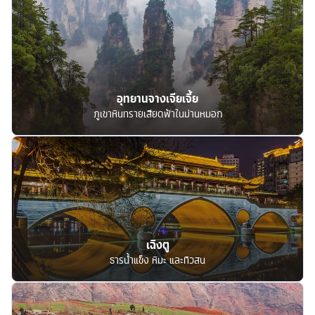
อุทยานจางเจียเจี้ย
ภูเขาหินทรายเสียดฟ้าในม่านหมอก
เฉิงตู
ธารน้ำแข็ง หิมะ และทิวสน