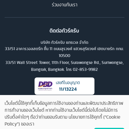
ร่วมงานกับเรา
ติดต่อทัวร์ครับ
บริษัท ทัวร์ครับ แทรเวล จำกัด
33/51 อาคารวอลสตรีท ชั้น 11 ถนนสุรวงศ์ แขวงสุริยวงศ์ เขตบางรัก กทม.
10500
33/51 Wall Street Tower, 11th Floor, Surawongse Rd., Suriwongse,
Bangrak, Bangkok. โทร
02-853-9982
เลขที่ใบอนุญาต
11/13224
เว็บไซต์นี้ใช้คุกกี้เก็บข้อมูลการใช้งานของท่านและพัฒนาประสิทธิภาพ
การทำงานของเว็บไซต์ หากท่านใช้งานเว็บไซต์นี้ต่อไปโดยไม่มีการ
ปรับตั้งค่าใดๆ ถือว่าท่านยอมรับตาม นโยบายการใช้คุกกี้ ("Cookie
Policy") ของเรา
คุยกับทัวร์ครับ
©
2026
บริษัท ทัวร์ครับ แทรเวล จำกัด สงวนลิขสิทธิ์