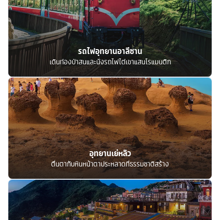
รถไฟอุทยานอาลีซาน
เดินท่องป่าสนและนั่งรถไฟไต่เขาแสนโรแมนติก
อุทยานเย่หลิว
ตื่นตากับหินหน้าตาประหลาดที่ธรรมชาติสร้าง