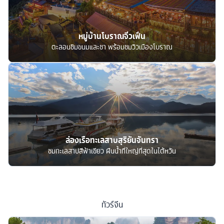
หมู่บ้านโบราณจิ่วเฟิ่น
ตะลอนชิมขนมและชา พร้อมชมวิวเมืองโบราณ
ล่องเรือทะเลสาบสุริยันจันทรา
ชมทะเลสาปสีฟ้าเขียว ผืนน้ำที่ใหญ่ที่สุดในไต้หวัน
ทัวร์
จีน