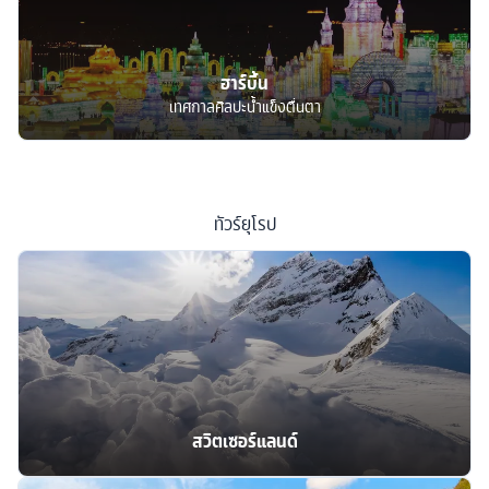
ฮาร์บิ้น
เทศกาลศิลปะน้ำแข็งตื่นตา
ทัวร์
ยุโรป
สวิตเซอร์แลนด์