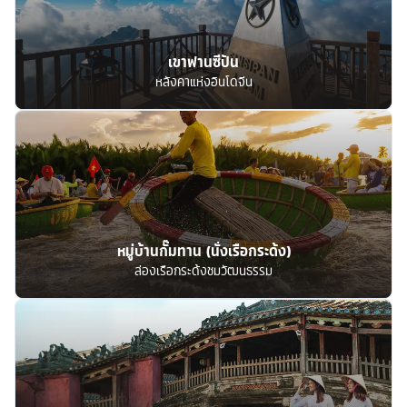
เขาฟานซีปัน
หลังคาแห่งอินโดจีน
หมู่บ้านกั๊มทาน (นั่งเรือกระด้ง)
ล่องเรือกระด้งชมวัฒนธรรม