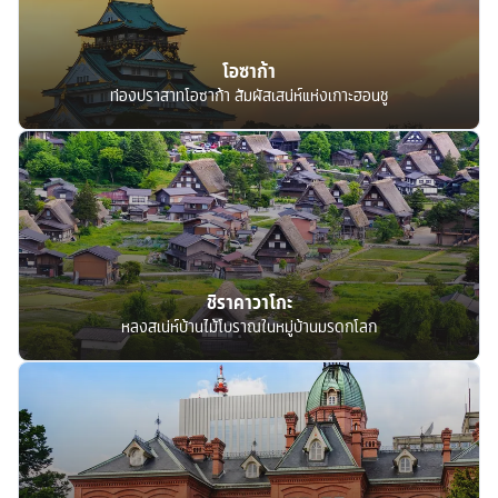
โอซาก้า
ท่องปราสาทโอซาก้า สัมผัสเสน่ห์แห่งเกาะฮอนชู
ชิราคาวาโกะ
หลงสเน่ห์บ้านไม้โบราณในหมู่บ้านมรดกโลก