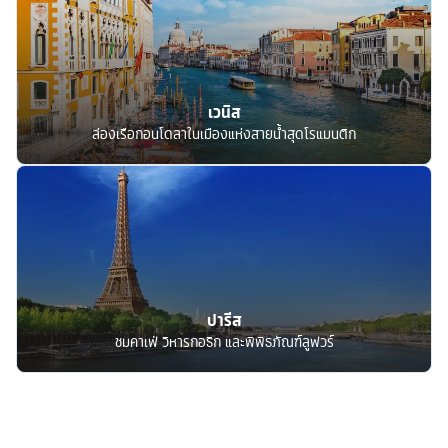
เวนิส
ล่องเรือกอนโดลาในเมืองแห่งสายน้ำสุดโรแมนติก
ปารีส
ชมคาเฟ่ วิหารกอธิก และพิพิธภัณฑ์ลูฟวร์