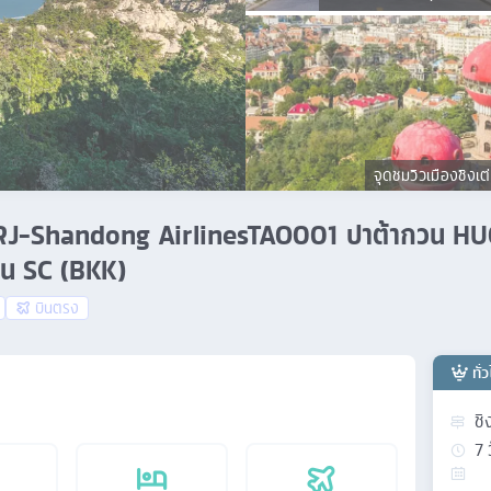
จุดชมวิวเมืองชิงเต
4 คืน RJ-Shandong AirlinesTAO001 ปาต้ากวน 
 บิน SC (BKK)
บินตรง
ทั่
ชิ
7