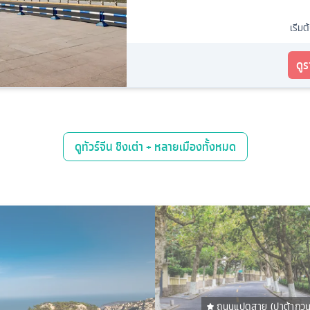
เริ่มต
ดู
ดู
ทัวร์จีน ชิงเต่า + หลายเมือง
ทั้งหมด
ถนนแปดสาย (ปาต้ากวน