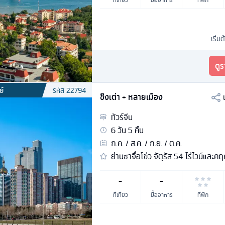
เริ่มต
ดู
ย์
รหัส
22794
ชิงเต่า + หลายเมือง
ทัวร์
จีน
6
วัน
5
คืน
ก.ค. / ส.ค. / ก.ย. / ต.ค.
ย่านซาจื่อโข่ว จัตุรัส 54 ไร่ไวน์และค
-
-
ที่เที่ยว
มื้ออาหาร
ที่พัก