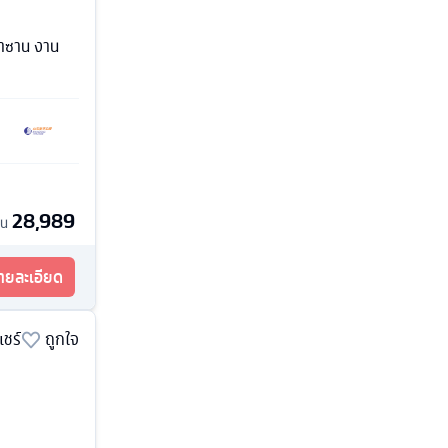
ลาซาน งาน
28,989
้น
รายละเอียด
แชร์
ถูกใจ