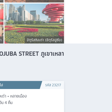
่า
จัตุรัสชิงเต่า (จัตุรัสอู่ซื่อ)
HUOJUBA STREET ภูเขาเหลา
วไป
รหัส
23217
งเต่า + หลายเมือง
วัน
4
คืน