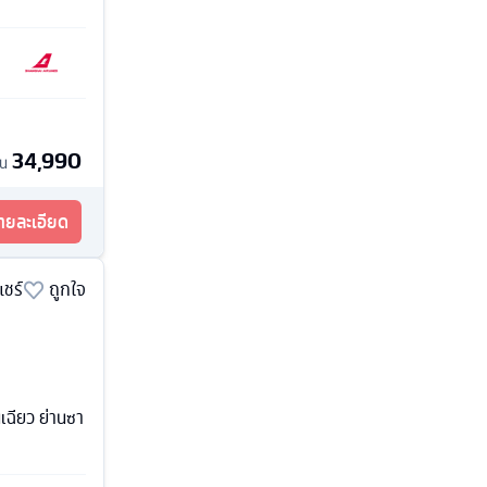
34,990
้น
รายละเอียด
แชร์
ถูกใจ
ฉียว ย่านซา