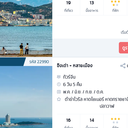
19
13
ที่เที่ยว
มื้ออาหาร
ที่พัก
เริ่ม
ดู
รหัส
22990
ชิงเต่า + หลายเมือง
ทัวร์
จีน
6
วัน
5
คืน
พ.ค. / มิ.ย. / ก.ย. / ต.ค.
ต๋าข่าไวรัล หาดไซเบอร์ หาดทรายซาจื้อ
ปลาวาฬ
16
14
ที่เที่ยว
มื้ออาหาร
ที่พัก