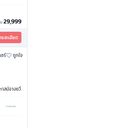
29,999
้น
รายละเอียด
แชร์
ถูกใจ
ฤหาสน์จางยวี่