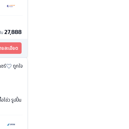
27,888
ต้น
รายละเอียด
แชร์
ถูกใจ
โข่ว รูปปั้น