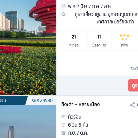
พ.ค. / มิ.ย. / ก.ค. / ส.ค.
ภูเขาเสี้ยวหยูซาน อุทยานภูเขาเห
เทศกาลเบียร์ชิงเต่า
21
11
ที่เที่ยว
มื้ออาหาร
ที่พัก
เริ่มต
ดู
รรม
รหัส
24580
ชิงเต่า + หลายเมือง
ทัวร์
จีน
6
วัน
5
คืน
ก.ย. / ต.ค.