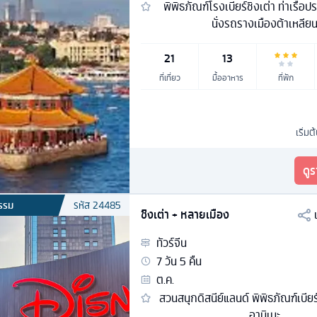
พิพิธภัณฑ์โรงเบียร์ชิงเต่า ท่าเรือ
นั่งรถรางเมืองต้าเหลีย
21
13
ที่เที่ยว
มื้ออาหาร
ที่พัก
เริ่มต
ดู
รรม
รหัส
24485
ชิงเต่า + หลายเมือง
ทัวร์
จีน
7
วัน
5
คืน
ต.ค.
สวนสนุกดิสนีย์แลนด์ พิพิธภัณฑ์เบียร
อานิเมะ