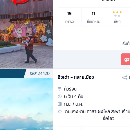
15
11
ที่เที่ยว
มื้ออาหาร
ที่พัก
เริ่มต
ดู
รหัส
24420
ชิงเต่า + หลายเมือง
ทัวร์
จีน
6
วัน
4
คืน
ก.ย. / ต.ค.
ถนนจงซาน ศาลาเผิงไหล สะพานจ้านเ
จื่อโขว