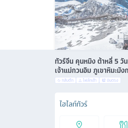
ทัวร์จีน คุนหมิง ต้าหลี่
เจ้าแม่กวนอิม ภูเขาหิมะมั
กลับดึก
ไฟล์ทเช้า
บินตรง
ไฮไลท์ทัวร์