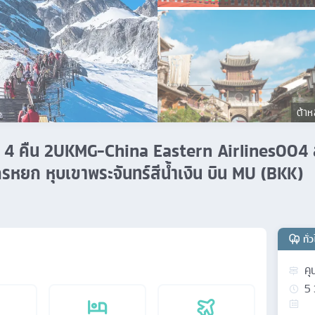
ต้าหล
 5 วัน 4 คืน 2UKMG-China Eastern Airlines00
งกรหยก หุบเขาพระจันทร์สีน้ำเงิน บิน MU (BKK)
ทั่
คุ
5