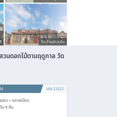
ี่
วัดเจ้าแม่กวนอิม
4 สวนดอกไม้ตามฤดูกาล วัด
วไป
รหัส
23222
นหมิง + หลายเมือง
วัน
4
คืน