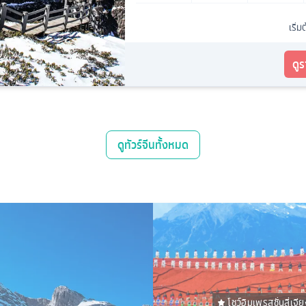
เริ่ม
ดู
ดู
ทัวร์จีน
ทั้งหมด
โชว์อิมเพรสชั่นลี่เจี