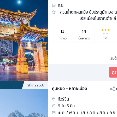
ก.ย.
สวนน้ำตกคุนหมิง ซุ้มประตูม้าทอง
เจีย เมืองโบราณต้าหลี่
13
14
ที่เที่ยว
มื้ออาหาร
ที่พัก
เริ่มต
ดู
รหัส
22697
คุนหมิง + หลายเมือง
ทัวร์
จีน
6
วัน
5
คืน
เม.ย. / พ.ค. / มิ.ย. / ก.ค. / ส.ค. / ก.ย.