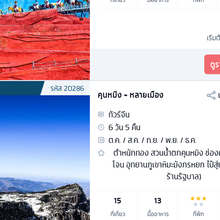
เริ่มต
ดู
รหัส
20286
คุนหมิง + หลายเมือง
ทัวร์
จีน
6
วัน
5
คืน
ต.ค. / ส.ค. / ก.ย. / พ.ย. / ธ.ค.
ตำหนักทอง สวนน้ำตกคุนหมิง ช่อง
โจน อุทยานภูเขาหิมะมังกรหยก ไป๋สุ่ย
ร้านรัฐบาล)
15
13
ที่เที่ยว
มื้ออาหาร
ที่พัก