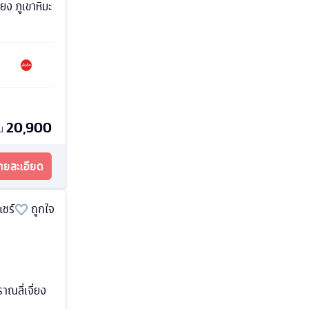
ียง ภูเขาหิมะ
20,900
้น
รายละเอียด
แชร์
ถูกใจ
าณลี่เจี่ยง