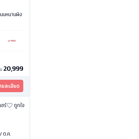
 ถนนหนานผิง
20,999
้น
รายละเอียด
แชร์
ถูกใจ
 / ต.ค.