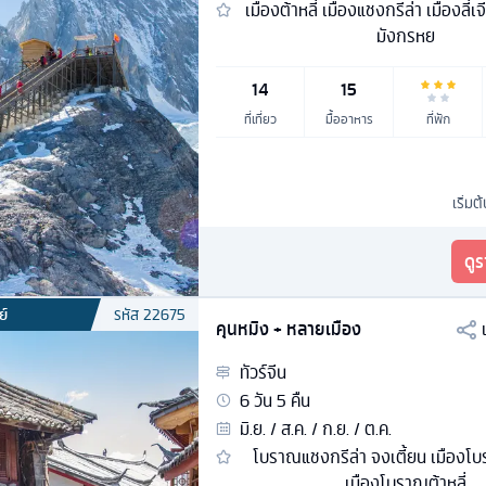
เมืองต้าหลี่ เมืองแชงกรีล่า เมืองลี่เจ
มังกรหย
14
15
ที่เที่ยว
มื้ออาหาร
ที่พัก
เริ่มต
ดู
ย์
รหัส
22675
คุนหมิง + หลายเมือง
ทัวร์
จีน
6
วัน
5
คืน
มิ.ย. / ส.ค. / ก.ย. / ต.ค.
โบราณแชงกรีล่า จงเตี้ยน เมืองโบร
เมืองโบราณต้าหลี่