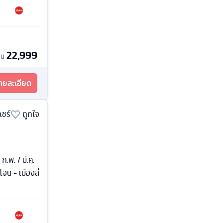
22,999
้น
รายละเอียด
แชร์
ถูกใจ
 ก.พ. / มี.ค.
จน - เมืองลี่