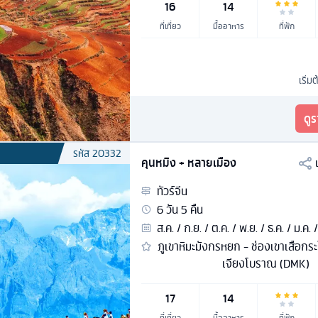
16
14
ที่เที่ยว
มื้ออาหาร
ที่พัก
เริ่มต
ดู
รหัส
20332
คุนหมิง + หลายเมือง
ทัวร์
จีน
6
วัน
5
คืน
ส.ค. / ก.ย. / ต.ค. / พ.ย. / ธ.ค. / ม.ค. /
ภูเขาหิมะมังกรหยก - ช่องเขาเสือกระโ
เจียงโบราณ (DMK)
17
14
ที่เที่ยว
มื้ออาหาร
ที่พัก