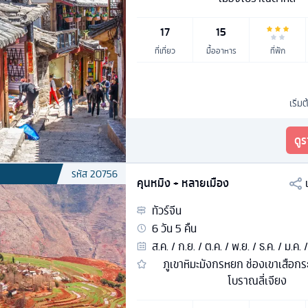
17
15
ที่เที่ยว
มื้ออาหาร
ที่พัก
เริ่มต
ดู
รหัส
20756
คุนหมิง + หลายเมือง
ทัวร์
จีน
6
วัน
5
คืน
ส.ค. / ก.ย. / ต.ค. / พ.ย. / ธ.ค. / ม.ค. /
ภูเขาหิมะมังกรหยก ช่องเขาเสือกร
โบราณลี่เจียง