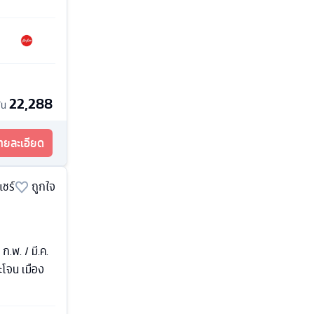
22,288
้น
รายละเอียด
แชร์
ถูกใจ
 ก.พ. / มี.ค.
ะโจน เมือง