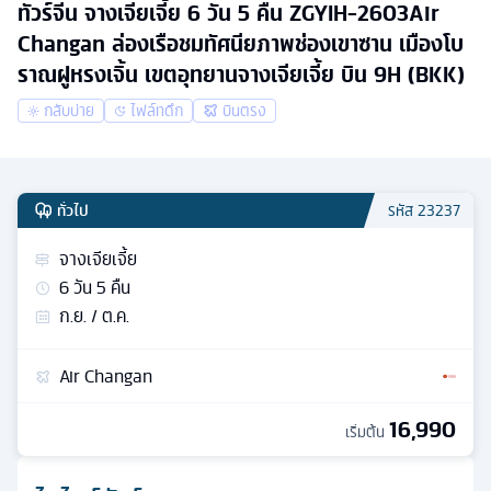
ทัวร์จีน จางเจียเจี้ย 6 วัน 5 คืน ZGYIH-2603Air
Changan ล่องเรือชมทัศนียภาพช่องเขาซาน เมืองโบ
ราณฝูหรงเจิ้น เขตอุทยานจางเจียเจี้ย บิน 9H (BKK)
กลับบ่าย
ไฟล์ทดึก
บินตรง
ทั่วไป
รหัส
23237
จางเจียเจี้ย
6
วัน
5
คืน
ก.ย. / ต.ค.
Air Changan
16,990
เริ่มต้น