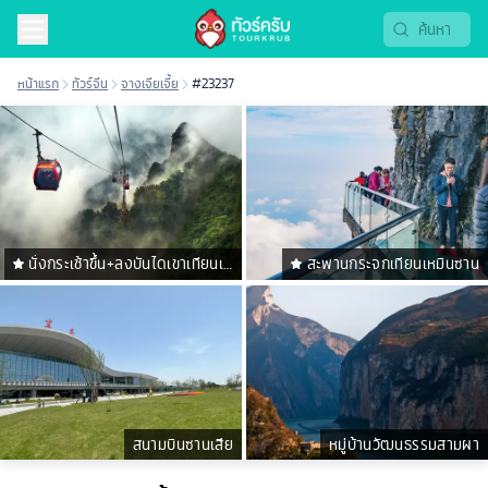
หน้าแรก
ทัวร์จีน
จางเจียเจี้ย
#23237
นั่งกระเช้าขึ้น+ลงบันไดเขาเทียนเห
สะพานกระจกเทียนเหมินซาน
มินซาน
สนามบินซานเสีย
หมู่บ้านวัฒนธรรมสามผา