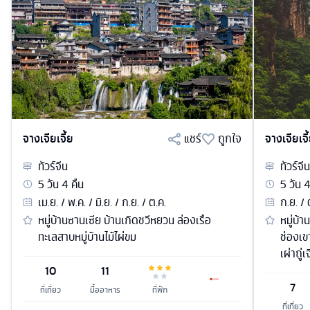
จางเจียเจี้ย
แชร์
ถูกใจ
จางเจียเจี
ทัวร์
จีน
ทัวร์
จีน
5
วัน
4
คืน
5
วัน
เม.ย. / พ.ค. / มิ.ย. / ก.ย. / ต.ค.
ก.ย. / 
หมู่บ้านซานเซีย บ้านเกิดชวีหยวน ล่องเรือ
หมู่บ้
ทะเลสาบหมู่บ้านไม้ไผ่ขม
ช่องเ
เผ่าถู่เ
10
11
7
ที่เที่ยว
มื้ออาหาร
ที่พัก
ที่เที่ยว