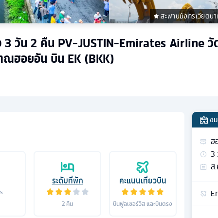
สะพานมังกรเวียดนา
ง 3 วัน 2 คืน PV-JUSTIN-Emirates Airline วัด
าณฮอยอัน บิน EK (BKK)
ชม
ฮอ
3
ส.
ระดับที่พัก
คะแนนเที่ยวบิน
Em
าร
2
คืน
บินฟูลเซอร์วิส และบินตรง