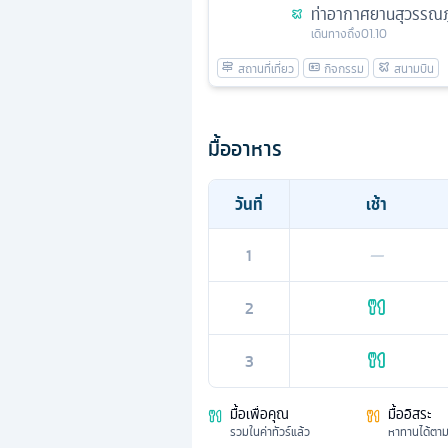
ท่าอากาศยานสุวรรณภู
เดินทางถึง
01.10
มื้ออาหาร
วันที่
เช้า
1
—
2
3
มื้อเพื่อคุณ
มื้ออิสระ
รวมในค่าทัวร์แล้ว
หาทานได้ตา