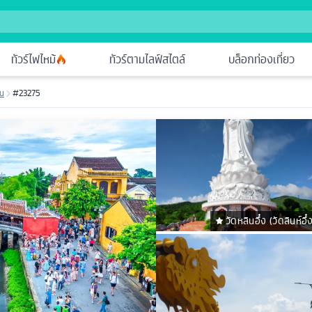
ทัวร์ไฟไหม้
ทัวร์ตามไลฟ์สไตล์
บล็อกท่องเที่ยว
ัน
#23275
วัดหลินอึ๋ง (วัดลินห์อึ๋