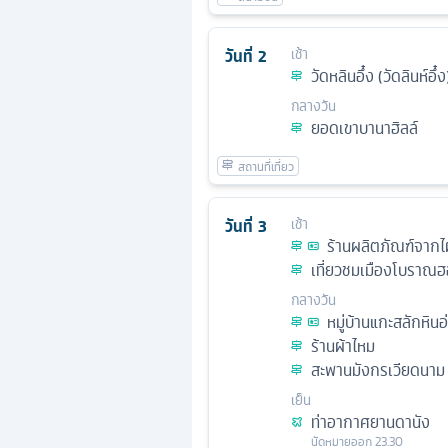
วันที่
2
เช้า
วัดหลินอึ๋ง (วัดลินห์อึ๋ง
กลางวัน
ยอดเขาบานาฮิลล์
วันที่
3
เช้า
ร้านผลิตภัณฑ์จากไ
เที่ยวชมเมืองโบราณฮ
กลางวัน
หมู่บ้านแกะสลักหินอ
ร้านผ้าไหม
สะพานมังกรเวียดนาม
เย็น
ท่าอากาศยานดานัง
นัดหมาย
ออก
23.30