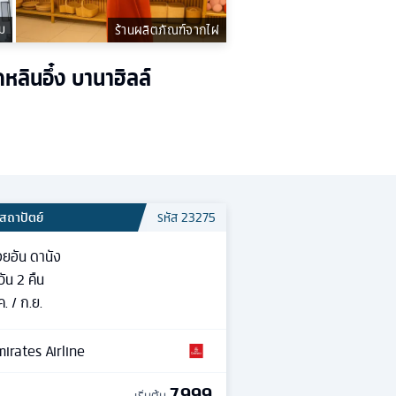
ม
ร้านผลิตภัณฑ์จากไผ่
หลินอึ๋ง บานาฮิลล์
สถาปัตย์
รหัส
23275
ยอัน ดานัง
วัน
2
คืน
ค. / ก.ย.
irates Airline
7,999