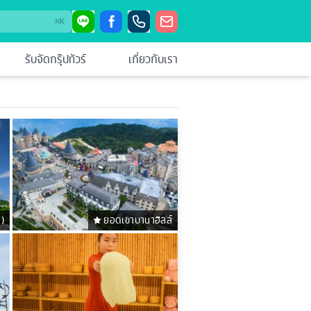
⌘
K
รับจัดกรุ๊ปทัวร์
เกี่ยวกับเรา
ง)
ยอดเขาบานาฮิลล์