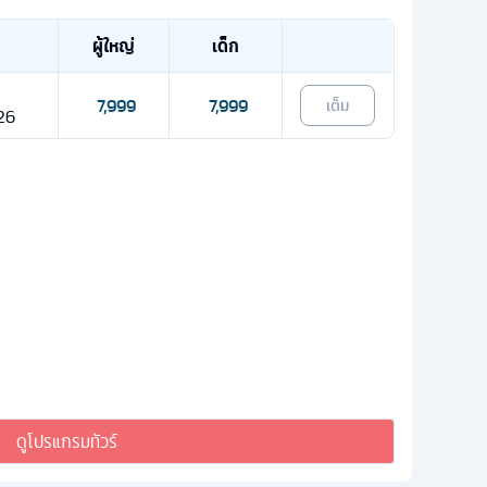
ผู้ใหญ่
เด็ก
7,999
7,999
เต็ม
 26
ดูโปรแกรมทัวร์