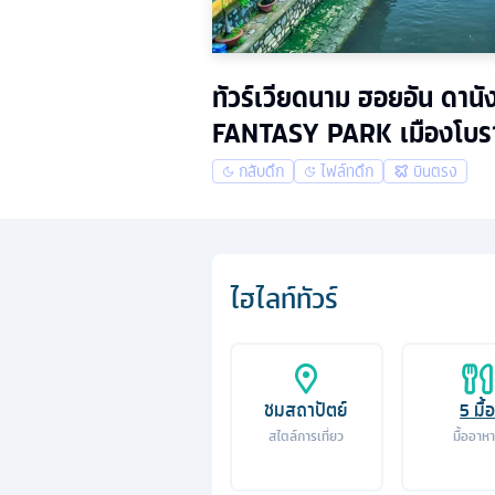
ทัวร์เวียดนาม ฮอยอัน ดานั
FANTASY PARK เมืองโบร
กลับดึก
ไฟล์ทดึก
บินตรง
ไฮไลท์ทัวร์
ชมสถาปัตย์
5
มื้อ
สไตล์การเที่ยว
มื้ออาห