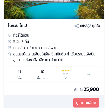
ไต้หวัน ไทเป
แชร์
ถูกใจ
ทัวร์
ไต้หวัน
5
วัน
3
คืน
ก.ค. / ส.ค. / ก.ย. / ต.ค. / พ.ย.
อนุสรณ์สถานเจียงไคเช็ค ซีเหมินติง ท่าเรือประมงเจิ้งปิน
อุทยานแห่งชาติอาลีซาน (ผ่อน 0%)
11
10
ที่เที่ยว
มื้ออาหาร
ที่พัก
25,900
เริ่มต้น
ดูรายละเอียด