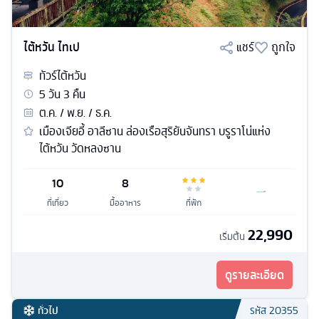
ไต้หวัน ไทเป
แชร์
ถูกใจ
ทัวร์
ไต้หวัน
5
วัน
3
คืน
ต.ค. / พ.ย. / ธ.ค.
เมืองเจียอี้ อาลีซาน ล่องเรือสุริยันจันทรา บรูราโน่แห่ง
ไต้หวัน วัดหลงซาน
10
8
ที่เที่ยว
มื้ออาหาร
ที่พัก
22,990
เริ่มต้น
ดูรายละเอียด
ทั่วไป
รหัส
20355