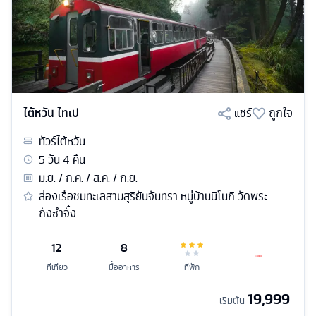
ไต้หวัน ไทเป
แชร์
ถูกใจ
ทัวร์
ไต้หวัน
5
วัน
4
คืน
มิ.ย. / ก.ค. / ส.ค. / ก.ย.
ล่องเรือชมทะเลสาบสุริยันจันทรา หมู่บ้านนิโนกิ วัดพระ
ถังซำจั๋ง
12
8
ที่เที่ยว
มื้ออาหาร
ที่พัก
19,999
เริ่มต้น