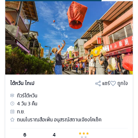
ไต้หวัน ไทเป
แชร์
ถูกใจ
ทัวร์
ไต้หวัน
4
วัน
3
คืน
ก.ย.
ถนนโบราณสือเฟิ่น อนุสรณ์สถานเจียงไคเช็ค
6
4