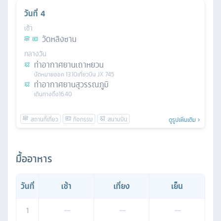
วันที่
4
เช้า
วัดหลิงซาน
กลางวัน
ท่าอากาศยานเถาหยวน
นัดหมาย
ออก
13.10
เที่ยวบิน
JX 745
ท่าอากาศยานสุวรรณภูมิ
เดินทางถึง
16.40
ดูรูปเพิ่มเติม
มื้ออาหาร
วันที่
เช้า
เที่ยง
เย็น
1
—
—
—