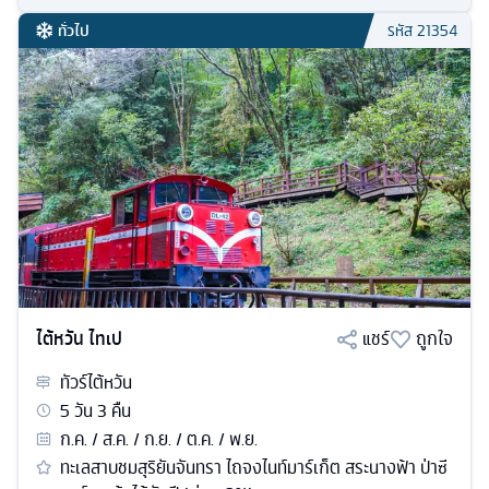
ทั่วไป
รหัส
21354
ไต้หวัน ไทเป
แชร์
ถูกใจ
ทัวร์
ไต้หวัน
5
วัน
3
คืน
ก.ค. / ส.ค. / ก.ย. / ต.ค. / พ.ย.
ทะเลสาบชมสุริยันจันทรา ไถจงไนท์มาร์เก็ต สระนางฟ้า ป่าซี