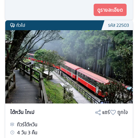
ดูรายละเอียด
ทั่วไป
รหัส
22503
ไต้หวัน ไทเป
แชร์
ถูกใจ
ทัวร์
ไต้หวัน
4
วัน
3
คืน