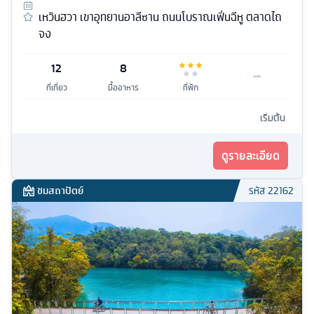
เหวินฮวา เขาอุทยานอาลีซาน ถนนโบราณเฟิ่นฉีหู ตลาดไถ
จง
12
8
ที่เที่ยว
มื้ออาหาร
ที่พัก
เริ่มต้น
ดูรายละเอียด
ชมสถาปัตย์
รหัส
22162