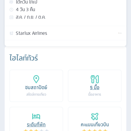
ไต้หวัน ไทเป
4
วัน
3
คืน
ส.ค. / ก.ย. / ต.ค.
Starlux Airlines
ไฮไลท์ทัวร์
ชมสถาปัตย์
5
มื้อ
สไตล์การเที่ยว
มื้ออาหาร
ระดับที่พัก
คะแนนเที่ยวบิน