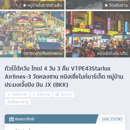
หมู่บ้านโบราณจิ่วเฟิ่น
วัดหลิงซาน
ตลาดกลางคืนเถาหยวน
หนิงเซี่ยไนท์มาเก็ต
ทัวร์ไต้หวัน ไทเป 4 วัน 3 คืน VTPE43Starlux
Airlines-3 วัดหลงซาน หนิงเซี่ยไนท์มาร์เก็ต หมู่บ้าน
ประมงเจิ้งปิง บิน JX (BKK)
ไฟล์ทบ่าย
กลับบ่าย
บินตรง
วันปิยมหาราช
ชมสถาปัตย์
รหัส
23290