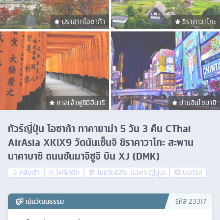
ปราสาทโอซาก้า
ชิราคาวาโกะ
ศาลเจ้าฟูชิมิอินาริ
ย่านชินไซบาชิ
ทัวร์ญี่ปุ่น โอซาก้า ทาคายาม่า 5 วัน 3 คืน CThai
AirAsia XKIX9 วัดนันเซ็นจิ ชิราคาวาโกะ สะพาน
นาคาบาชิ ถนนซันมาจิซูจิ บิน XJ (DMK)
กลับเช้า
ไฟล์ทดึก
ไม่มีวันอิสระ (เฉพาะญี่ปุ่น)
บินตรง
เน้นวัฒนธรรม
รหัส
23317