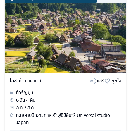
โอซาก้า ทาคายาม่า
แชร์
ถูกใจ
ทัวร์
ญี่ปุ่น
6
วัน
4
คืน
ก.ค. / ส.ค.
ทะเลสาบมิคะตะ ศาลเจ้าฟูชิมิอินาริ Universal studio
Japan