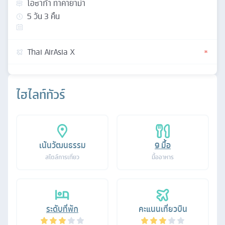
โอซาก้า ทาคายาม่า
5
วัน
3
คืน
Thai AirAsia X
ไฮไลท์ทัวร์
เน้นวัฒนธรรม
9
มื้อ
สไตล์การเที่ยว
มื้ออาหาร
ระดับที่พัก
คะแนนเที่ยวบิน