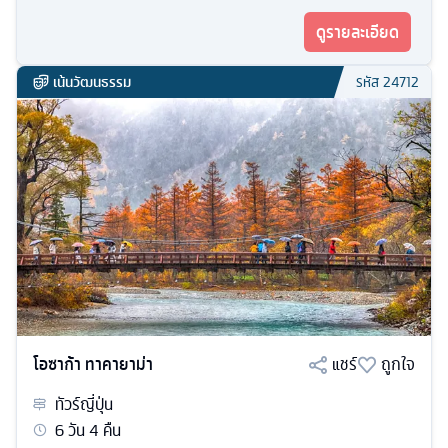
ดูรายละเอียด
เน้นวัฒนธรรม
รหัส
24712
โอซาก้า ทาคายาม่า
แชร์
ถูกใจ
ทัวร์
ญี่ปุ่น
6
วัน
4
คืน