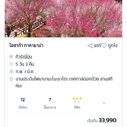
โอซาก้า ทาคายาม่า
แชร์
ถูกใจ
ทัวร์
ญี่ปุ่น
5
วัน
3
คืน
ก.พ. / มี.ค.
งานประดับไฟนาบานะโนะซาโตะ เทศกาลดอกบ๊วย ลานสกี
หิมะ
12
7
ที่เที่ยว
มื้ออาหาร
ที่พัก
33,990
เริ่มต้น