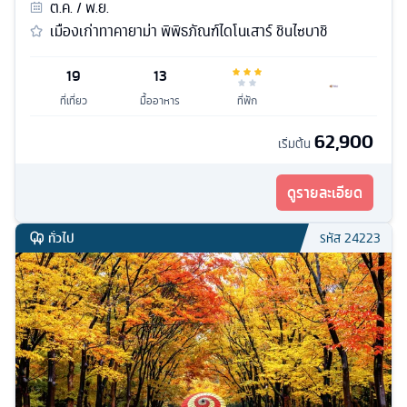
ต.ค. / พ.ย.
เมืองเก่าทาคายาม่า พิพิธภัณฑ์ไดโนเสาร์ ชินไซบาชิ
19
13
ที่เที่ยว
มื้ออาหาร
ที่พัก
62,900
เริ่มต้น
ดูรายละเอียด
ทั่วไป
รหัส
24223