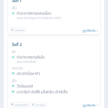
วันที่
1
เย็น
ท่าอากาศยานดอนเมือง
นัดหมาย
21.30
ออก
01.15
เที่ยวบิน
XJ612
ดูรูปเพิ่มเติม
วันที่
2
เช้า
ท่าอากาศยานคันไซ
เดินทางถึง
08.40
กลางวัน
ปราสาทโอซาก้า
เย็น
วัดนันเซนจิ
นางาชิม่า มิทสึอิ แจ๊สดรีม เอ้าท์เล็ต
ดูรูปเพิ่มเติม