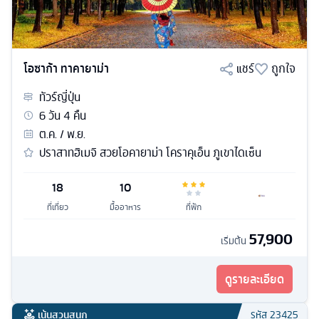
โอซาก้า ทาคายาม่า
แชร์
ถูกใจ
ทัวร์
ญี่ปุ่น
6
วัน
4
คืน
ต.ค. / พ.ย.
ปราสาทฮิเมจิ สวยโอคายาม่า โคราคุเอ็น ภูเขาไดเซ็น
18
10
ที่เที่ยว
มื้ออาหาร
ที่พัก
57,900
เริ่มต้น
ดูรายละเอียด
เน้นสวนสนุก
รหัส
23425