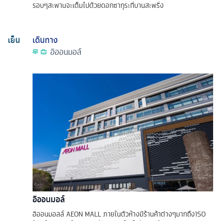
รอบๆสะพานจะเต็มไปด้วยดอกซากุระที่บานสะพรั่ง
เย็น
เดินทาง
อิออนมอล์
อิออนมอล์
อิออนมอลล์ AEON MALL ภายในตัวห้างมีร้านค้าต่างๆมากถึง150