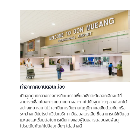
ท่าอากาศยานดอนเมือง
เป็นจุดศูนย์กลางทางการบินในภาคพื้นเอเชียตะวันออกเฉียงใต้ที่
สามารถเชื่อมโยงการคมนาคมทางอากาศไปยังจุดต่างๆ ของโลกได้
อย่างเหมาะสม ไม่ว่าจะเป็นการบินภายในภูมิภาคเอเชียด้วยกัน หรือ
ระหว่างทวีปยุโรป ทวีปอเมริกา ทวีปออสเตรเลีย ซึ่งสามารถใช้เป็นจุด
แวะลงและเชื่อมต่อในการเดินทางของผู้โดยสารตลอดจนพัสดุ
ไปรษณียภัณฑ์ไปยังจุดอื่นๆ ได้อย่างดี