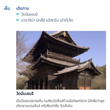
เย็น
เดินทาง
วัดนันเซนจิ
นางาชิม่า มิทสึอิ แจ๊สดรีม เอ้าท์เล็ต
วัดนันเซนจิ
เป็นวัดของนิกายเซ็น ในเกียวโตซึ่งสร้างเมื่อปีพศ1834 มีอีกชื่อว่าซุย
เรียวซานนานเซ็นจิ หรือชื่อเก่าคือ วัดเซ็นริน