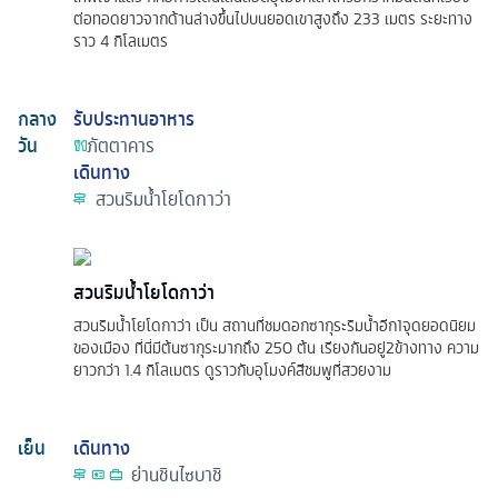
ต่อทอดยาวจากด้านล่างขึ้นไปบนยอดเขาสูงถึง 233 เมตร ระยะทาง
ราว 4 กิโลเมตร
กลาง
รับประทานอาหาร
วัน
ภัตตาคาร
เดินทาง
สวนริมน้ำโยโดกาว่า
สวนริมน้ำโยโดกาว่า
สวนริมน้ำโยโดกาว่า เป็น สถานที่ชมดอกซากุระริมน้ำอีก1จุดยอดนิยม
ของเมือง ที่นี่มีต้นซากุระมากถึง 250 ต้น เรียงกันอยู่2ข้างทาง ความ
ยาวกว่า 1.4 กิโลเมตร ดูราวกับอุโมงค์สีชมพูที่สวยงาม
เย็น
เดินทาง
ย่านชินไซบาชิ