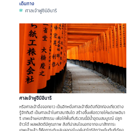
เดินทาง
ศาลเจ้าฟูชิมิอินาริ
ศาลเจ้าฟูชิมิอินาริ
หรือศาลเจ้าจิ้งจอกขาว เป็นอีกหนึ่งศาลเจ้าชื่อดังที่นักท่องเที่ยวต่าง
รู้จักกันดี เป็นศาลเจ้าในศาสนาชินโต สร้างขึ้นเพื่อถวายให้แด่เทพอินา
ริ เทพเจ้าแห่งกสิกรรม เพื่อให้พื้นที่บริเวณนี้มีน้ำอุดมสมบูรณ์ ปลูก
ข้าวได้ ผลผลิตดีมีคุณภาพ สิ่งที่น่าสนใจนอกจากจะมาสักการะ
เทพเจ้าแล้ว ก็คือการเดินเล่นลอดอุโมงค์เสาโทริอิกว่าหมื่นต้นที่เรียง