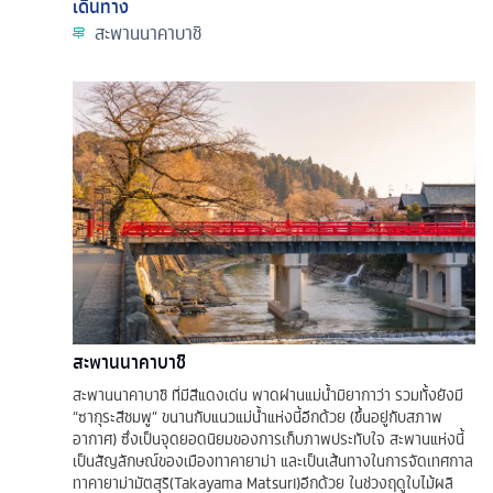
เดินทาง
สะพานนาคาบาชิ
สะพานนาคาบาชิ
สะพานนาคาบาชิ ที่มีสีแดงเด่น พาดผ่านแม่น้ำมิยากาว่า รวมทั้งยังมี
“ซากุระสีชมพู” ขนานกับแนวแม่น้ำแห่งนี้อีกด้วย (ขึ้นอยู่กับสภาพ
อากาศ) ซึ่งเป็นจุดยอดนิยมของการเก็บภาพประทับใจ สะพานแห่งนี้
เป็นสัญลักษณ์ของเมืองทาคายาม่า และเป็นเส้นทางในการจัดเทศกาล
ทาคายาม่ามัตสุริ(Takayama Matsuri)อีกด้วย ในช่วงฤดูใบไม้ผลิ