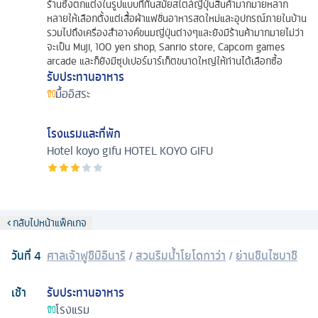
ร้านซึ่งตกแต่งในรูปแบบที่ทันสมัยสไตล์ญี่ปุ่นสินค้ามากมายหลาก
หลายให้เลือกตั้งแต่เสื้อผ้าแฟชั่นอาหารสดใหม่และอุปกรณ์ภายในบ้าน
รวมไปถึงเครื่องสำอางค์ขนมญี่ปุ่นต่างๆและยังมีร้านค้ามากมายไม่ว่า
จะเป็น Muji, 100 yen shop, Sanrio store, Capcom games
arcade และก็ยังมีซุปเปอร์มาร์เก็ตขนาดใหญ่ให้ท่านได้เลือกซื้อ
รับประทานอาหาร
มื้ออิสระ
โรงแรมและที่พัก
Hotel koyo gifu
HOTEL KOYO GIFU
กลับไปหน้าแพ็คเกจ
วันที่
4
ศาลเจ้าฟูชิมิอินาริ
/
สวนริมน้ำโยโดกาว่า
/
ย่านชินไซบาชิ
เช้า
รับประทานอาหาร
โรงแรม