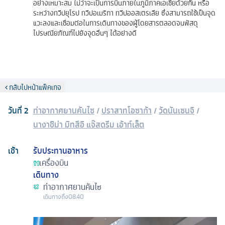
อย่างเหมาะสม ไม่ว่าจะเป็นการบินภายในภูมิภาคเอเชียด้วยกัน หรือ
ระหว่างทวีปยุโรป ทวีปอเมริกา ทวีปออสเตรเลีย ซึ่งสามารถใช้เป็นจุด
แวะลงและเชื่อมต่อในการเดินทางของผู้โดยสารตลอดจนพัสดุ
ไปรษณียภัณฑ์ไปยังจุดอื่นๆ ได้อย่างดี
กลับไปหน้าแพ็คเกจ
วันที่
2
ท่าอากาศยานคันไซ
/
ปราสาทโอซาก้า
/
วัดนันเซนจิ
/
นางาชิม่า มิทสึอิ แจ๊สดรีม เอ้าท์เล็ต
เช้า
รับประทานอาหาร
เครื่องบิน
เดินทาง
ท่าอากาศยานคันไซ
เดินทางถึง
08.40