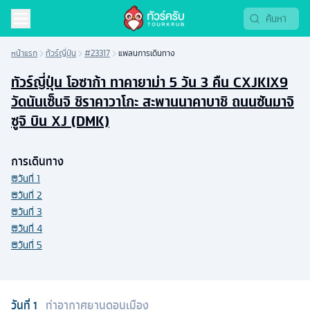
หน้าแรก
ทัวร์ญี่ปุ่น
#23317
แพลนการเดินทาง
ทัวร์ญี่ปุ่น โอซาก้า ทาคายาม่า 5 วัน 3 คืน CXJKIX9
วัดนันเซ็นจิ ชิราคาวาโกะ สะพานนาคาบาชิ ถนนซันมาจิ
ซูจิ บิน XJ (DMK)
การเดินทาง
วันที่
1
วันที่
2
วันที่
3
วันที่
4
วันที่
5
วันที่
1
ท่าอากาศยานดอนเมือง