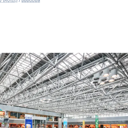
ิ โคบิโตะ)
/
อิออนมอล์