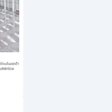
งไทเปในเขตต้า
ยแปซิฟิกโดย