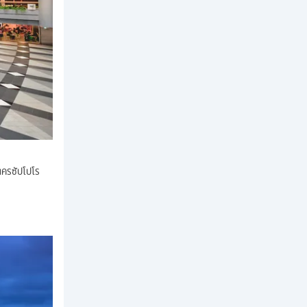
นครซัปโปโร