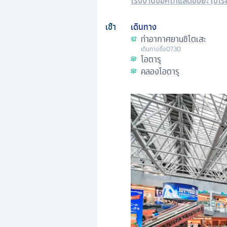
โรงงานช็อคโกแลตอิชิยะ (ชิโรอ
เช้า
เดินทาง
ท่าอากาศยานชิโตเสะ
เดินทางถึง
07.30
โอตารุ
คลองโอตารุ