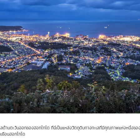
งทะเลด้านตะวันออกของฮอกไกโด ที่นี่เป็นแหล่งวัตถุดิบทางทะเลที่มีคุณภาพแห่งหนึ่งของญ
มาเยือนฮอกไกโด