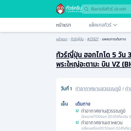
หน้าแรก
แพ็คเกจทัวร์
หน้าแรก
ทัวร์ญี่ปุ่น
#23327
แพลนการเดินทาง
ทัวร์ญี่ปุ่น ฮอกไกโด 5 วั
พระใหญ่อะตามะ บิน VZ (B
วันที่
1
ท่าอากาศยานสุวรรณภูมิ
/
ท่
เย็น
เดินทาง
ท่าอากาศยานสุวรรณภูมิ
นัดหมาย
17.00
ออก
20.00
เที่ยวบิน
ท่าอากาศยานเถาหยวน
เปลี่ยนเครื่อง
00.50
ออก
02.45
เที่ย