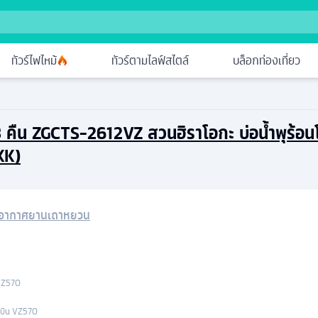
ทัวร์ไฟไหม้
ทัวร์ตามไลฟ์สไตล์
บล็อกท่องเที่ยว
น 3 คืน ZGCTS-2612VZ สวนฮิราโอกะ บ่อน้ำพุร้
KK)
าอากาศยานเถาหยวน
VZ570
วบิน
VZ570