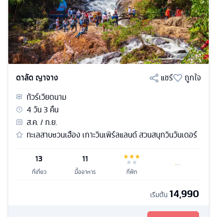
ดาลัด ญาจาง
แชร์
ถูกใจ
ทัวร์
เวียดนาม
4
วัน
3
คืน
ส.ค. / ก.ย.
ทะเลสาบซวนเฮือง เกาะวินเพิร์ลแลนด์ สวนสนุกวินวันเดอร์
13
11
ที่เที่ยว
มื้ออาหาร
ที่พัก
14,990
เริ่มต้น