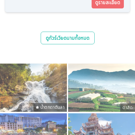
ดูรายละเอียด
ดู
ทัวร์เวียดนาม
ทั้งหมด
น้ำตกดาตันลา
ดาลัด