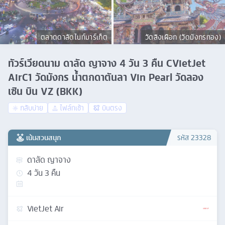
ตลาดดาลัดไนท์มาร์เก็ต
วัดลิงเฝือก (วัดมังกรทอง)
ทัวร์เวียดนาม ดาลัด ญาจาง 4 วัน 3 คืน CVietJet
AirC1 วัดมังกร น้ำตกดาตันลา Vin Pearl วัดลอง
เซิน บิน VZ (BKK)
กลับบ่าย
ไฟล์ทเช้า
บินตรง
เน้นสวนสนุก
รหัส
23328
ดาลัด ญาจาง
4
วัน
3
คืน
VietJet Air