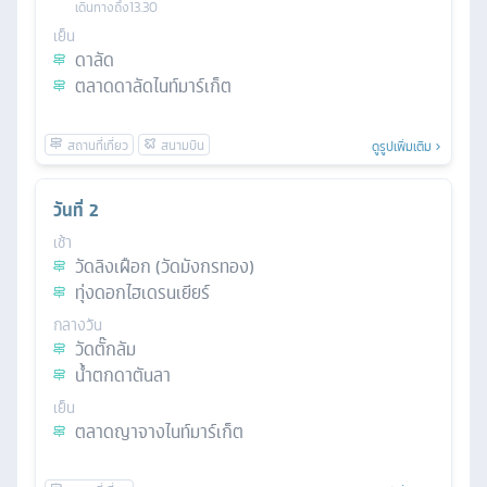
เดินทางถึง
13.30
เย็น
ดาลัด
ตลาดดาลัดไนท์มาร์เก็ต
ดูรูปเพิ่มเติม
วันที่
2
เช้า
วัดลิงเฝือก (วัดมังกรทอง)
ทุ่งดอกไฮเดรนเยียร์
กลางวัน
วัดตั๊กลัม
น้ำตกดาตันลา
เย็น
ตลาดญาจางไนท์มาร์เก็ต