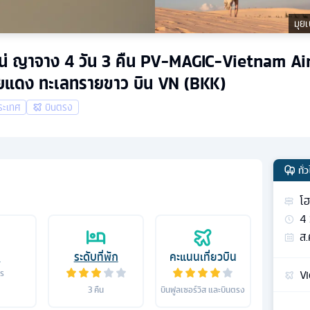
มุยเ
มุยเน่ ญาจาง 4 วัน 3 คืน PV-MAGIC-Vietnam A
ายแดง ทะเลทรายขาว บิน VN (BKK)
ระเทศ
บินตรง
ทั่
โฮ
4
ส.
อ
ระดับที่พัก
คะแนนเที่ยวบิน
Vi
าร
3
คืน
บินฟูลเซอร์วิส และบินตรง