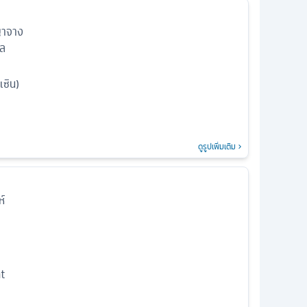
ญาจาง
์ล
เซิน)
ดูรูปเพิ่มเติม
์
t