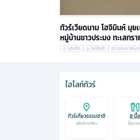
ทัวร์เวียดนาม โฮจิมินห์ 
หมู่บ้านชาวประมง ทะเลทร
กลับดึก
ไฟล์ทเช้า
มีการบินภายในป
ไฮไลท์ทัวร์
ทัวร์เที่ยวธรรมชาติ
8
มื้
สไตล์การเที่ยว
มื้ออาห