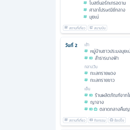
โบสถ์นอร์ทเทรอดาม
ศาลาไปรษณีย์กลาง
มุยเน่
วันที่
2
เช้า
หมู่บ้านชาวประมงมุยเน
ลำธารนางฟ้า
กลางวัน
ทะเลทรายแดง
ทะเลทรายขาว
เย็น
ร้านผลิตภัณฑ์จากไ
ญาจาง
ตลาดกลางคืนญ