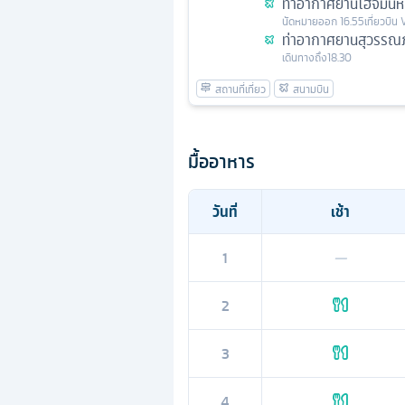
ท่าอากาศยานโฮจิมินห์
นัดหมาย
ออก
16.55
เที่ยวบิน
ท่าอากาศยานสุวรรณภ
เดินทางถึง
18.30
มื้ออาหาร
วันที่
เช้า
1
—
2
3
4