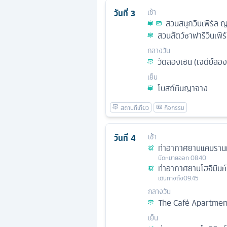
วันที่
3
เช้า
สวนสนุกวินเพิร์ล 
สวนสัตว์ซาฟารีวินเพิร
กลางวัน
วัดลองเซิน (เจดีย์ลอง
เย็น
โบสถ์หินญาจาง
วันที่
4
เช้า
ท่าอากาศยานแคมรานห
นัดหมาย
ออก
08.40
ท่าอากาศยานโฮจิมินห์
เดินทางถึง
09.45
กลางวัน
The Café Apartmen
เย็น