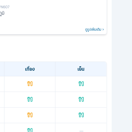
VN607
ูมิ
ดูรูปเพิ่มเติม
เที่ยง
เย็น
—