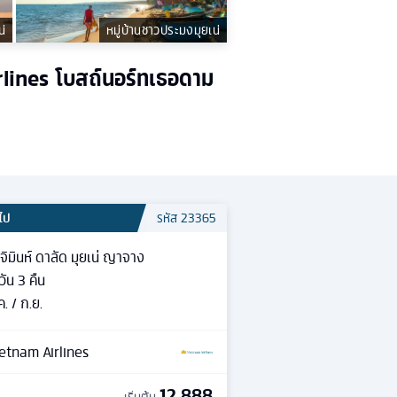
น่
หมู่บ้านชาวประมงมุยเน่
irlines โบสถ์นอร์ทเธอดาม
วไป
รหัส
23365
จิมินห์ ดาลัด มุยเน่ ญาจาง
วัน
3
คืน
ค. / ก.ย.
etnam Airlines
12,888