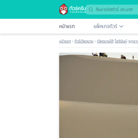
หน้าแรก
แพ็คเกจทัวร์
หน้าแรก
ทัวร์เวียดนาม
เวียดนามใต้
/
โฮจิมินห์
/
ญาจา