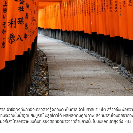
าลเจ้าชื่อดังที่นักท่องเที่ยวต่างรู้จักกันดี เป็นศาลเจ้าในศาสนาชินโต สร้างขึ้นเพื่อถว
้นที่บริเวณนี้มีน้ำอุดมสมบูรณ์ ปลูกข้าวได้ ผลผลิตดีมีคุณภาพ สิ่งที่น่าสนใจนอกจาก
โมงค์เสาโทริอิกว่าหมื่นต้นที่เรียงต่อทอดยาวจากด้านล่างขึ้นไปบนยอดเขาสูงถึง 233