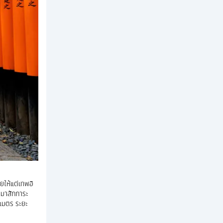
ายให้แด่เทพอิ
จะมาสักการะ
 เมตร ระยะ