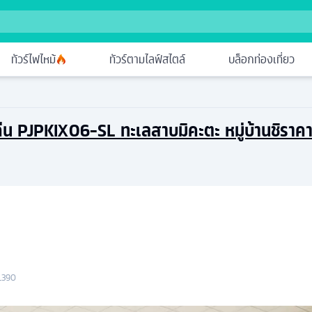
ทัวร์ไฟไหม้
ทัวร์ตามไลฟ์สไตล์
บล็อกท่องเที่ยว
 3 คืน PJPKIX06-SL ทะเลสาบมิคะตะ หมู่บ้านชิราคา
L390