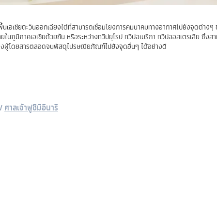
ื้นเอเชียตะวันออกเฉียงใต้ที่สามารถเชื่อมโยงการคมนาคมทางอากาศไปยังจุดต่างๆ
ยในภูมิภาคเอเชียด้วยกัน หรือระหว่างทวีปยุโรป ทวีปอเมริกา ทวีปออสเตรเลีย ซึ่งสา
งผู้โดยสารตลอดจนพัสดุไปรษณียภัณฑ์ไปยังจุดอื่นๆ ได้อย่างดี
/
ศาลเจ้าฟูชิมิอินาริ