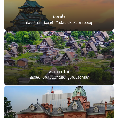
โอซาก้า
ท่องปราสาทโอซาก้า สัมผัสเสน่ห์แห่งเกาะฮอนชู
ชิราคาวาโกะ
หลงสเน่ห์บ้านไม้โบราณในหมู่บ้านมรดกโลก