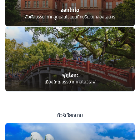
ฮอกไกโด
สัมผัสบรรยากาศสุดแสนโรแมนติกบริเวณคลองโอตารุ
ฟุกุโอกะ
เมืองใหญ่บรรยากาศสโลว์ไลฟ์
ทัวร์
เวียดนาม