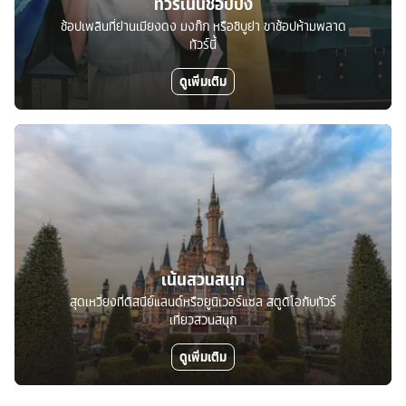
ทัวร์เน้นช้อปปิ้ง
ช้อปเพลินที่ย่านเมียงดง มงก๊ก หรือชิบูย่า ขาช้อปห้ามพลาด
ทัวร์นี้
ดูเพิ่มเติม
เน้นสวนสนุก
สุดเหวี่ยงที่ดิสนีย์แลนด์หรือยูนิเวอร์แซล สตูดิโอกับทัวร์
เที่ยวสวนสนุก
ดูเพิ่มเติม