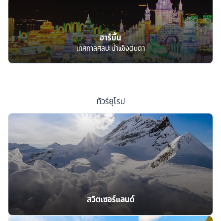
ฮาร์บิ้น
เทศกาลศิลปะน้ำแข็งตื่นตา
ทัวร์
ยุโรป
สวิตเซอร์แลนด์