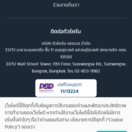
ร่วมงานกับเรา
ติดต่อทัวร์ครับ
บริษัท ทัวร์ครับ แทรเวล จำกัด
33/51 อาคารวอลสตรีท ชั้น 11 ถนนสุรวงศ์ แขวงสุริยวงศ์ เขตบางรัก กทม.
10500
33/51 Wall Street Tower, 11th Floor, Surawongse Rd., Suriwongse,
Bangrak, Bangkok. โทร
02-853-9982
เลขที่ใบอนุญาต
11/13224
เว็บไซต์นี้ใช้คุกกี้เก็บข้อมูลการใช้งานของท่านและพัฒนาประสิทธิภาพ
การทำงานของเว็บไซต์ หากท่านใช้งานเว็บไซต์นี้ต่อไปโดยไม่มีการ
ปรับตั้งค่าใดๆ ถือว่าท่านยอมรับตาม นโยบายการใช้คุกกี้ ("Cookie
Policy") ของเรา
คุยกับทัวร์ครับ
©
2026
บริษัท ทัวร์ครับ แทรเวล จำกัด สงวนลิขสิทธิ์