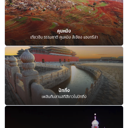
คุนหมิง
เที่ยวจีน ธรรมชาติ คุนหมิง ลี่เจียง แชงกรีล่า
ปักกิ่ง
เพลินกับลานสกีสีขาวในปักกิ่ง