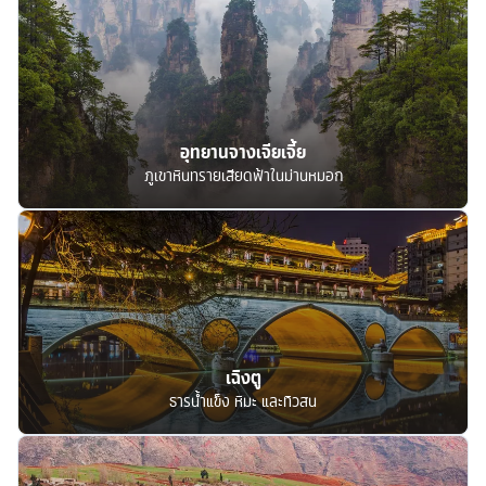
อุทยานจางเจียเจี้ย
ภูเขาหินทรายเสียดฟ้าในม่านหมอก
เฉิงตู
ธารน้ำแข็ง หิมะ และทิวสน