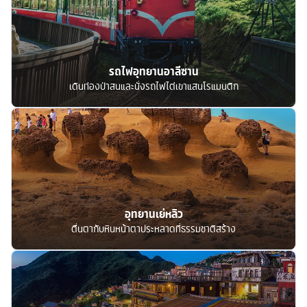
รถไฟอุทยานอาลีซาน
เดินท่องป่าสนและนั่งรถไฟไต่เขาแสนโรแมนติก
อุทยานเย่หลิว
ตื่นตากับหินหน้าตาประหลาดที่ธรรมชาติสร้าง