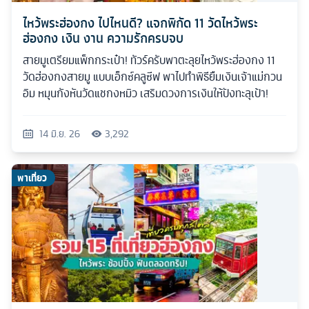
ไหว้พระฮ่องกง ไปไหนดี? แจกพิกัด 11 วัดไหว้พระ
ฮ่องกง เงิน งาน ความรักครบจบ
สายมูเตรียมแพ็กกระเป๋า! ทัวร์ครับพาตะลุยไหว้พระฮ่องกง 11
วัดฮ่องกงสายมู แบบเอ็กซ์คลูซีฟ พาไปทำพิธียืมเงินเจ้าแม่กวน
อิม หมุนกังหันวัดแชกงหมิว เสริมดวงการเงินให้ปังทะลุเป้า!
14 มิ.ย. 26
3,292
พาเที่ยว