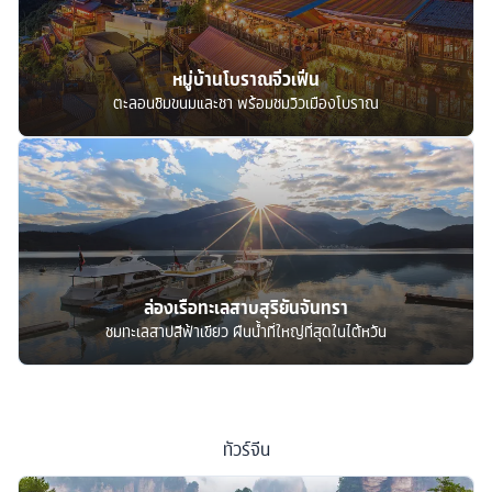
หมู่บ้านโบราณจิ่วเฟิ่น
ตะลอนชิมขนมและชา พร้อมชมวิวเมืองโบราณ
ล่องเรือทะเลสาบสุริยันจันทรา
ชมทะเลสาปสีฟ้าเขียว ผืนน้ำที่ใหญ่ที่สุดในไต้หวัน
ทัวร์
จีน