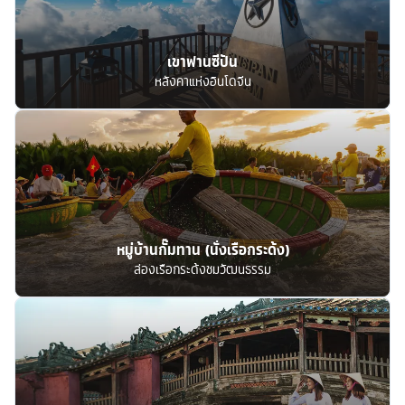
เขาฟานซีปัน
หลังคาแห่งอินโดจีน
หมู่บ้านกั๊มทาน (นั่งเรือกระด้ง)
ล่องเรือกระด้งชมวัฒนธรรม