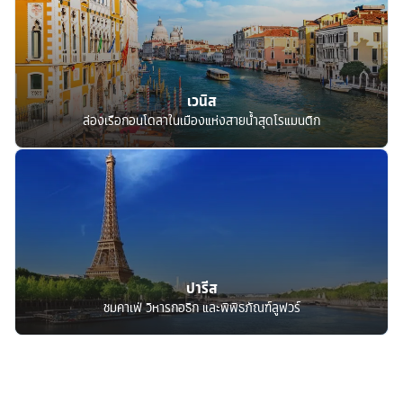
เวนิส
ล่องเรือกอนโดลาในเมืองแห่งสายน้ำสุดโรแมนติก
ปารีส
ชมคาเฟ่ วิหารกอธิก และพิพิธภัณฑ์ลูฟวร์