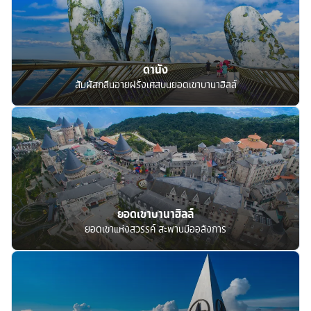
ดานัง
สัมผัสกลิ่นอายฝรั่งเศสบนยอดเขาบานาฮิลล์
ยอดเขาบานาฮิลล์
ยอดเขาแห่งสวรรค์ สะพานมืออลังการ