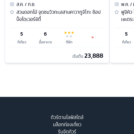
ส.ค. / ก.ย.
พ.ค. / 
สวนดอกไม้ จุดชมวิวทะเลสาบคาวากูจิโกะ ช้อป
ฟูจิคิว
ปิ้งไดเวอร์ซิตี้
เซเดระ
5
6
5
ที่เที่ยว
มื้ออาหาร
ที่พัก
ที่เที่ยว
23,888
เริ่มต้น
ทัวร์ตามไลฟ์สไตล์
บล็อกท่องเที่ยว
รับจัดทัวร์