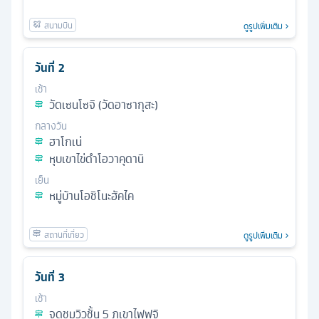
ดูรูปเพิ่มเติม
วันที่
2
เช้า
วัดเซนโซจิ (วัดอาซากุสะ)
กลางวัน
ฮาโกเน่
หุบเขาไข่ดำโอวาคุดานิ
เย็น
หมู่บ้านโอชิโนะฮัคไค
ดูรูปเพิ่มเติม
วันที่
3
เช้า
จุดชมวิวชั้น 5 ภูเขาไฟฟูจิ