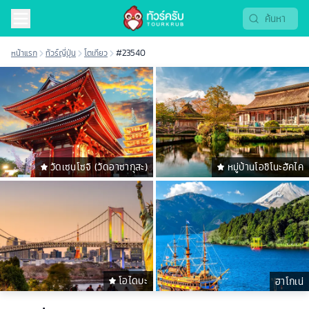
หน้าแรก
ทัวร์ญี่ปุ่น
โตเกียว
#23540
วัดเซนโซจิ (วัดอาซากุสะ)
หมู่บ้านโอชิโนะฮัคไค
โอไดบะ
ฮาโกเน่