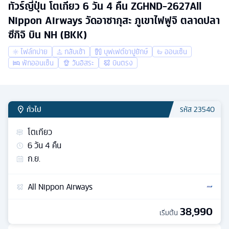
ทัวร์ญี่ปุ่น โตเกียว 6 วัน 4 คืน ZGHND-2627All
Nippon Airways วัดอาซากุสะ ภูเขาไฟฟูจิ ตลาดปลา
ซึกิจิ บิน NH (BKK)
ไฟล์ทบ่าย
กลับเช้า
บุฟเฟต์ขาปูยักษ์
ออนเซ็น
พักออนเซ็น
วันอิสระ
บินตรง
ทั่วไป
รหัส
23540
โตเกียว
6
วัน
4
คืน
ก.ย.
All Nippon Airways
38,990
เริ่มต้น