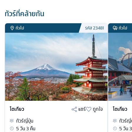
ทัวร์ที่คล้ายกัน
ทั่วไป
ทั่วไป
รหัส
23481
โตเกียว
แชร์
ถูกใจ
โตเกียว
ทัวร์
ญี่ปุ่น
ทัวร์
ญี่
5
วัน
3
คืน
5
วัน
3