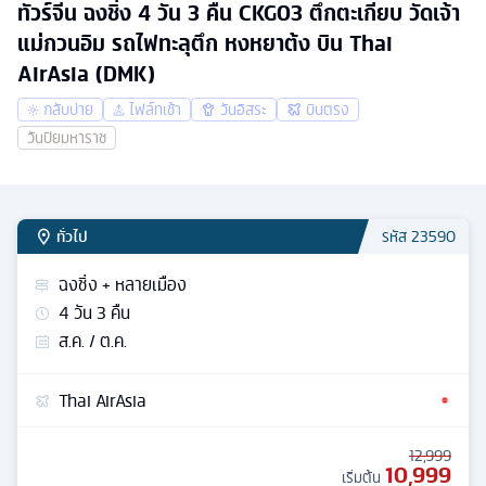
ทัวร์จีน ฉงชิ่ง 4 วัน 3 คืน CKG03 ตึกตะเกียบ วัดเจ้า
แม่กวนอิม รถไฟทะลุตึก หงหยาต้ง บิน Thai
AirAsia (DMK)
กลับบ่าย
ไฟล์ทเช้า
วันอิสระ
บินตรง
วันปิยมหาราช
ทั่วไป
รหัส
23590
ฉงชิ่ง + หลายเมือง
4
วัน
3
คืน
ส.ค. / ต.ค.
Thai AirAsia
12,999
10,999
เริ่มต้น