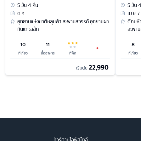
5
วัน
4
คืน
5
วัน
ต.ค.
เม.ย. /
อุทยานแห่งชาติหลุมฟ้า สะพานสวรรค์ อุทยานผา
ตึกมหั
หินแกะสลัก
สะพาน
10
11
8
ที่เที่ยว
มื้ออาหาร
ที่พัก
ที่เที่ยว
22,990
เริ่มต้น
ทัวร์ตามไลฟ์สไตล์