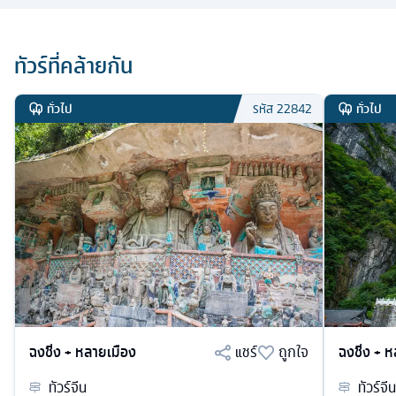
ทัวร์ที่คล้ายกัน
ทั่วไป
ทั่วไป
รหัส
22842
ฉงชิ่ง + หลายเมือง
แชร์
ถูกใจ
ฉงชิ่ง + 
ทัวร์
จีน
ทัวร์
จีน