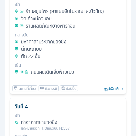
เช้า
ร้านสมุนไพร (ยาแผนจีนโบราณและบัวหิมะ)
วัดเจ้าแม่กวนอิม
ร้านผลิตภัณฑ์ยางพาราจีน
กลางวัน
มหาศาลาประชาคมฉงชิ่ง
ตึกตะเกียบ
ตึก 22 ชั้น
เย็น
ถนนคนเดินเจี่ยฟ่างเปย
ดูรูปเพิ่มเติม
วันที่
4
เช้า
ท่าอากาศยานฉงชิ่ง
นัดหมาย
ออก
11.10
เที่ยวบิน
FD557