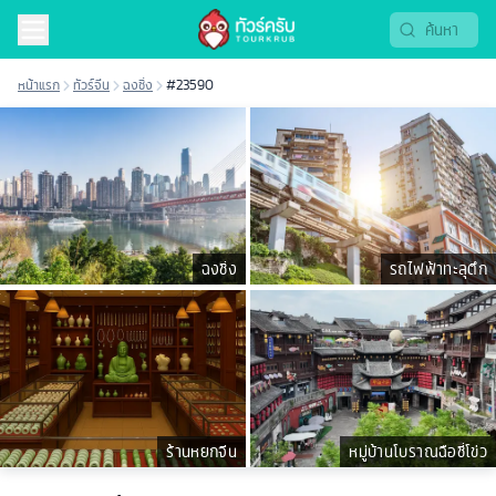
หน้าแรก
ทัวร์จีน
ฉงชิ่ง
#23590
ฉงชิ่ง
รถไฟฟ้าทะลุตึก
ร้านหยกจีน
หมู่บ้านโบราณฉือชี่โข่ว