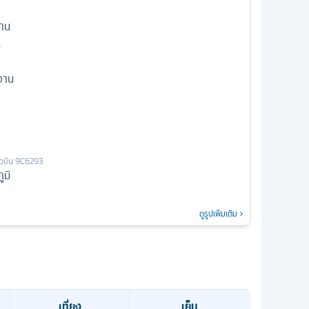
อาน
A
อาน
ยวบิน
9C6293
ูมิ
ดูรูปเพิ่มเติม
เที่ยง
เย็น