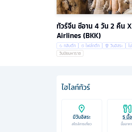
ทัวร์จีน ซีอาน 4 วัน 2 คื
Airlines (BKK)
กลับดึก
ไฟล์ทดึก
วันอิสระ
ไม
วันปิยมหาราช
ไฮไลท์ทัวร์
มีวันอิสระ
5
มื้อ
สไตล์การเที่ยว
มื้ออาห