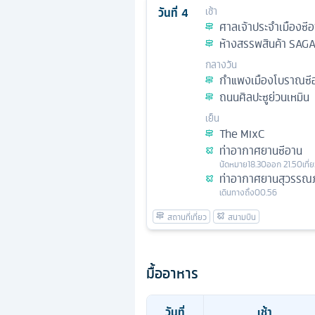
วันที่
4
เช้า
ศาลเจ้าประจำเมืองซี
ห้างสรรพสินค้า SAG
กลางวัน
กำแพงเมืองโบราณซี
ถนนศิลปะซูย่วนเหมิน
เย็น
The MixC
ท่าอากาศยานซีอาน
นัดหมาย
18.30
ออก
21.50
เที่
ท่าอากาศยานสุวรรณภ
เดินทางถึง
00.56
มื้ออาหาร
วันที่
เช้า