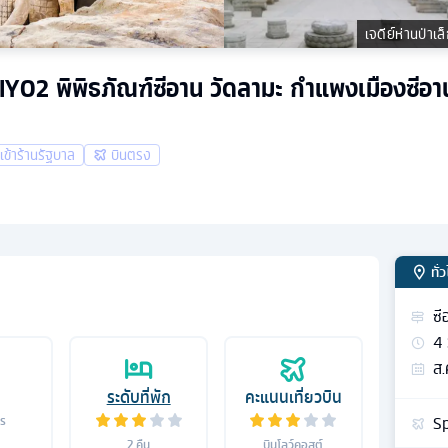
เจดีย์ห่านป่าเล
น XIY02 พิพิธภัณฑ์ซีอาน วัดลามะ กำแพงเมืองซีอ
่เข้าร้านรัฐบาล
บินตรง
ทั่
ซี
4
ส.
ระดับที่พัก
คะแนนเที่ยวบิน
Sp
าร
2
คืน
บินโลว์คอสต์