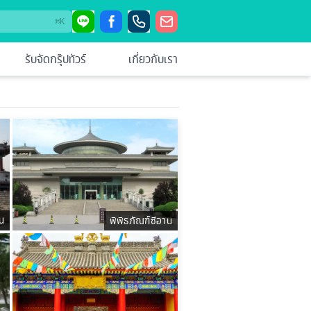
⌘
K
รับจัดกรุ๊ปทัวร์
เกี่ยวกับเรา
น
พิพิธภัณฑ์ซีอาน