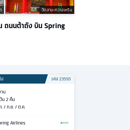
็ก
วัดลามะกวางเหริน
าน ถนนต้าถัง บิน Spring
วไป
รหัส
23593
อาน
วัน
2
คืน
ค. / ก.ย. / ต.ค.
ring Airlines