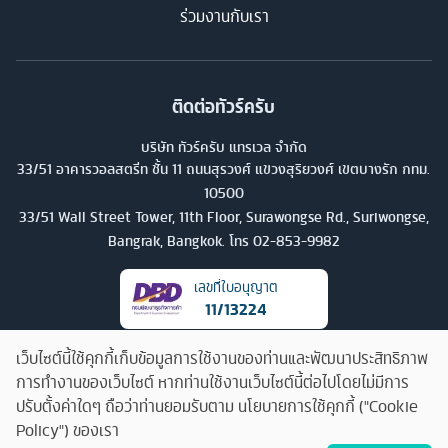
ร่วมงานกับเรา
ติดต่อทัวร์ครับ
บริษัท ทัวร์ครับ แทรเวล จำกัด
33/51 อาคารวอลสตรีท ชั้น 11 ถนนสุรวงศ์ แขวงสุริยวงศ์ เขตบางรัก กทม.
10500
33/51 Wall Street Tower, 11th Floor, Surawongse Rd., Suriwongse,
Bangrak, Bangkok. โทร
02-853-9982
เลขที่ใบอนุญาต
11/13224
เว็บไซต์นี้ใช้คุกกี้เก็บข้อมูลการใช้งานของท่านและพัฒนาประสิทธิภาพ
การทำงานของเว็บไซต์ หากท่านใช้งานเว็บไซต์นี้ต่อไปโดยไม่มีการ
ปรับตั้งค่าใดๆ ถือว่าท่านยอมรับตาม นโยบายการใช้คุกกี้ ("Cookie
Policy") ของเรา
คุยกับทัวร์ครับ
©
2026
บริษัท ทัวร์ครับ แทรเวล จำกัด สงวนลิขสิทธิ์