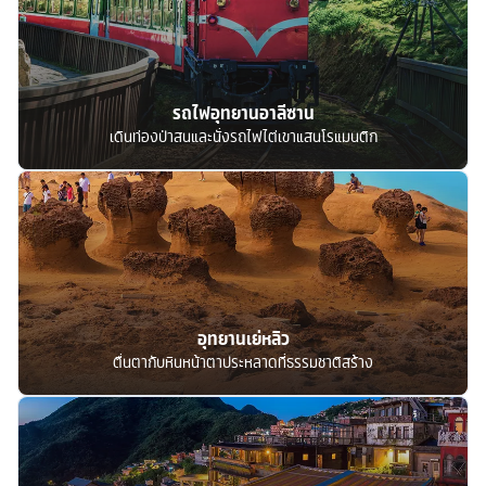
รถไฟอุทยานอาลีซาน
เดินท่องป่าสนและนั่งรถไฟไต่เขาแสนโรแมนติก
อุทยานเย่หลิว
ตื่นตากับหินหน้าตาประหลาดที่ธรรมชาติสร้าง