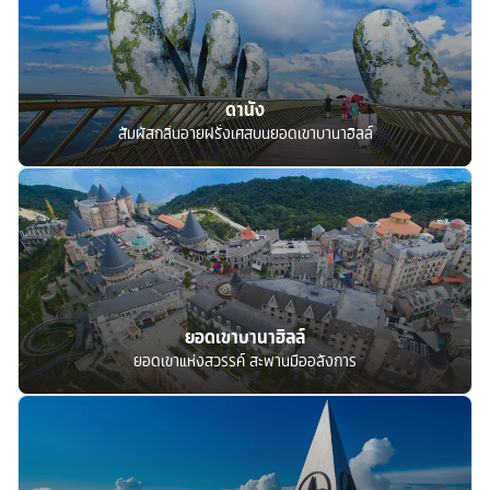
ดานัง
สัมผัสกลิ่นอายฝรั่งเศสบนยอดเขาบานาฮิลล์
ยอดเขาบานาฮิลล์
ยอดเขาแห่งสวรรค์ สะพานมืออลังการ