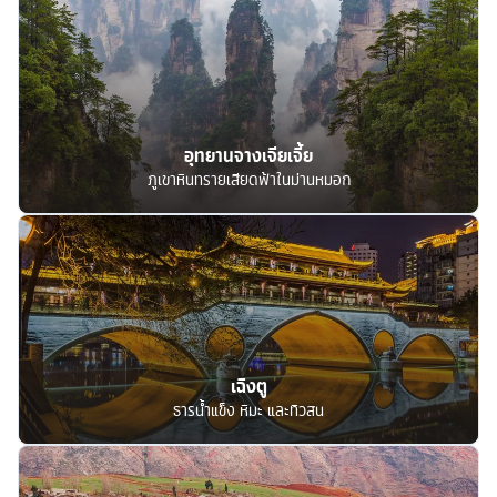
อุทยานจางเจียเจี้ย
ภูเขาหินทรายเสียดฟ้าในม่านหมอก
เฉิงตู
ธารน้ำแข็ง หิมะ และทิวสน