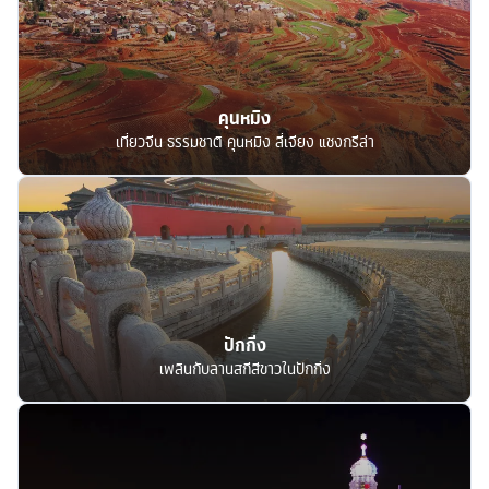
คุนหมิง
เที่ยวจีน ธรรมชาติ คุนหมิง ลี่เจียง แชงกรีล่า
ปักกิ่ง
เพลินกับลานสกีสีขาวในปักกิ่ง