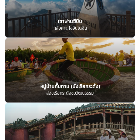
เขาฟานซีปัน
หลังคาแห่งอินโดจีน
หมู่บ้านกั๊มทาน (นั่งเรือกระด้ง)
ล่องเรือกระด้งชมวัฒนธรรม