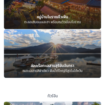
หมู่บ้านโบราณจิ่วเฟิ่น
ตะลอนชิมขนมและชา พร้อมชมวิวเมืองโบราณ
ล่องเรือทะเลสาบสุริยันจันทรา
ชมทะเลสาปสีฟ้าเขียว ผืนน้ำที่ใหญ่ที่สุดในไต้หวัน
ทัวร์
จีน