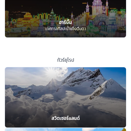
ฮาร์บิ้น
เทศกาลศิลปะน้ำแข็งตื่นตา
ทัวร์
ยุโรป
สวิตเซอร์แลนด์