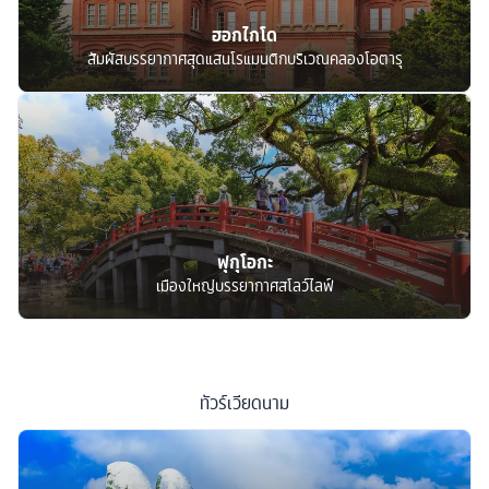
ฮอกไกโด
สัมผัสบรรยากาศสุดแสนโรแมนติกบริเวณคลองโอตารุ
ฟุกุโอกะ
เมืองใหญ่บรรยากาศสโลว์ไลฟ์
ทัวร์
เวียดนาม