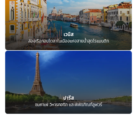
เวนิส
ล่องเรือกอนโดลาในเมืองแห่งสายน้ำสุดโรแมนติก
ปารีส
ชมคาเฟ่ วิหารกอธิก และพิพิธภัณฑ์ลูฟวร์