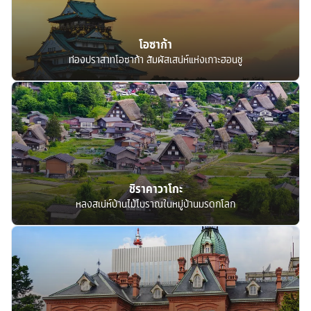
โอซาก้า
ท่องปราสาทโอซาก้า สัมผัสเสน่ห์แห่งเกาะฮอนชู
ชิราคาวาโกะ
หลงสเน่ห์บ้านไม้โบราณในหมู่บ้านมรดกโลก