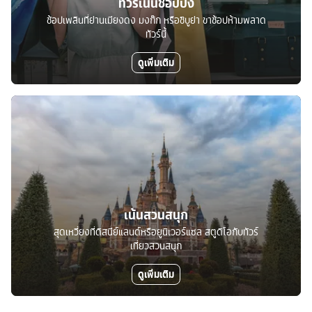
ทัวร์เน้นช้อปปิ้ง
ช้อปเพลินที่ย่านเมียงดง มงก๊ก หรือชิบูย่า ขาช้อปห้ามพลาด
ทัวร์นี้
ดูเพิ่มเติม
เน้นสวนสนุก
สุดเหวี่ยงที่ดิสนีย์แลนด์หรือยูนิเวอร์แซล สตูดิโอกับทัวร์
เที่ยวสวนสนุก
ดูเพิ่มเติม