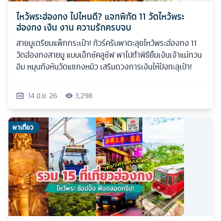
ไหว้พระฮ่องกง ไปไหนดี? แจกพิกัด 11 วัดไหว้พระ
ฮ่องกง เงิน งาน ความรักครบจบ
สายมูเตรียมแพ็กกระเป๋า! ทัวร์ครับพาตะลุยไหว้พระฮ่องกง 11
วัดฮ่องกงสายมู แบบเอ็กซ์คลูซีฟ พาไปทำพิธียืมเงินเจ้าแม่กวน
อิม หมุนกังหันวัดแชกงหมิว เสริมดวงการเงินให้ปังทะลุเป้า!
14 มิ.ย. 26
3,298
พาเที่ยว