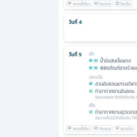
วันที่
4
วันที่
5
เช้า
น้ำมันสนเข็มแดง
พิพิธภัณฑ์สาหร่ายเ
กลางวัน
สวนอินชอนแกรนด์พาร
ท่าอากาศยานอินชอน
นัดหมาย
ออก
18.00
เที่ยวบิน
เย็น
ท่าอากาศยานสุวรรณภู
เดินทางถึง
22.05
เที่ยวบิน
TW