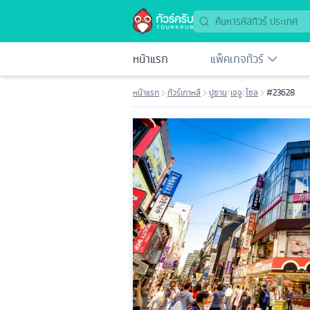
หน้าแรก
แพ็คเกจทัวร์
หน้าแรก
ทัวร์เกาหลี
ปูซาน
/
เจจู
/
โซล
#23628