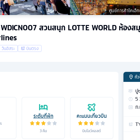
ศูนย์การค้าโคเอ็ก
 คืน WDICN007 สวนสนุก LOTTE WORLD ห้องสมุ
rlines
วันอิสระ
บินตรง
ทั่
ปู
5
ก.
ระดับที่พัก
คะแนนเที่ยวบิน
T'
าร
3
คืน
บินโลว์คอสต์