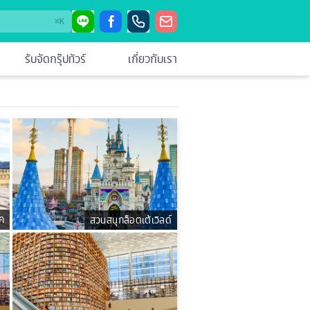
⌘
K
รับจัดกรุ๊ปทัวร์
เกี่ยวกับเรา
ค
สวนสนุกล็อตเต้เวิลด์