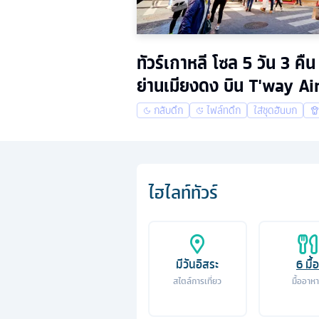
ทัวร์เกาหลี โซล 5 วัน 3
ย่านเมียงดง บิน T'way Ai
กลับดึก
ไฟล์ทดึก
ใส่ชุดฮันบก
ไฮไลท์ทัวร์
มีวันอิสระ
6
มื้อ
สไตล์การเที่ยว
มื้ออาห