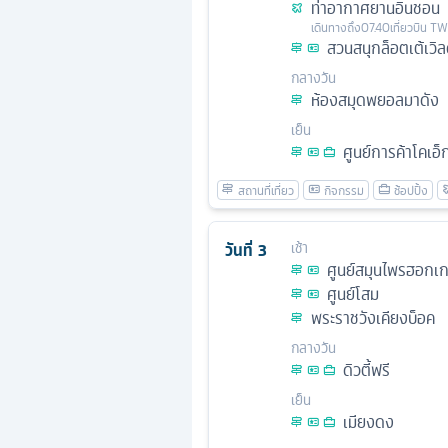
ท่าอากาศยานอินชอน
เดินทางถึง
07.40
เที่ยวบิน
TW
สวนสนุกล็อตเต้เวิล
กลางวัน
ห้องสมุดพยอลมาดัง
เย็น
ศูนย์การค้าโคเอ็ก
วันที่
3
เช้า
ศูนย์สมุนไพรฮอกเ
ศูนย์โสม
พระราชวังเคียงบ็อค
กลางวัน
ดิวตี้ฟรี
เย็น
เมียงดง