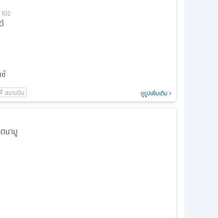
 102
ด์
ซ์
ดูรูปเพิ่มเติม
กตนามู