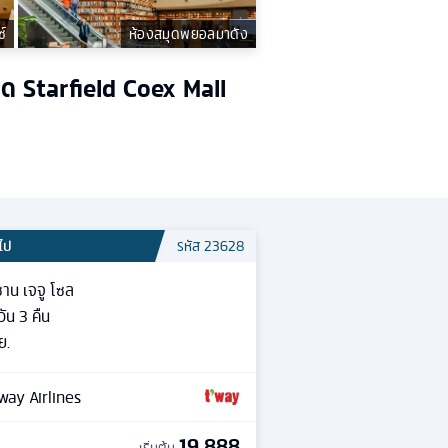
ซ์
ห้องสมุดพยอลมาดัง
ด Starfield Coex Mall
วไป
รหัส
23628
ซาน เจจู โซล
วัน
3
คืน
ย.
way Airlines
19,888