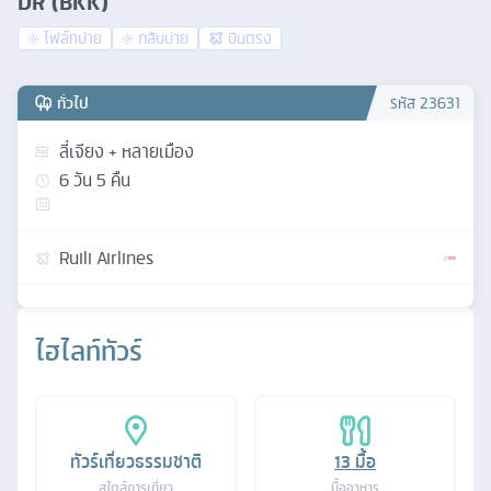
DR (BKK)
ไฟล์ทบ่าย
กลับบ่าย
บินตรง
ทั่วไป
รหัส
23631
ลี่เจียง + หลายเมือง
6
วัน
5
คืน
Ruili Airlines
ไฮไลท์ทัวร์
ทัวร์เที่ยวธรรมชาติ
13
มื้อ
สไตล์การเที่ยว
มื้ออาหาร