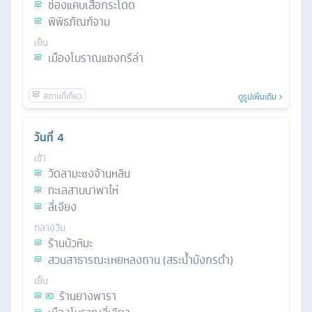
ช่องแคบเสือกระโดด
พิพิธภัณฑ์จาม
เย็น
เมืองโบราณแชงกรีล่า
ดูรูปเพิ่มเติม
วันที่
4
เช้า
วัดลามะซงจ้านหลิน
ทะเลสาบนาพาไห่
ลี่เจียง
กลางวัน
ร้านบัวหิมะ
สวนสาธารณะเหยหลงถาน (สระน้ำมังกรดำ)
เย็น
ร้านยางพารา