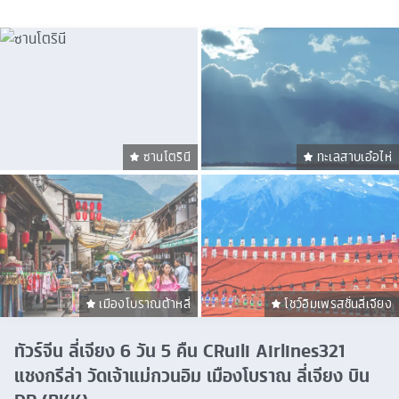
ซานโตรินี
ทะเลสาบเอ๋อไห่
เมืองโบราณต้าหลี่
โชว์อิมเพรสชั่นลี่เจียง
ทัวร์จีน ลี่เจียง 6 วัน 5 คืน CRuili Airlines321
แชงกรีล่า วัดเจ้าแม่กวนอิม เมืองโบราณ ลี่เจียง บิน