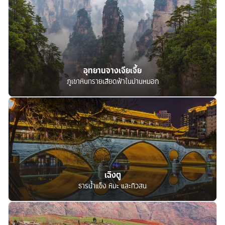
อุทยานจางเจียเจี้ย
ภูเขาหินทรายเสียดฟ้าในม่านหมอก
เฉิงตู
ธารน้ำแข็ง หิมะ และทิวสน