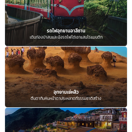
รถไฟอุทยานอาลีซาน
เดินท่องป่าสนและนั่งรถไฟไต่เขาแสนโรแมนติก
อุทยานเย่หลิว
ตื่นตากับหินหน้าตาประหลาดที่ธรรมชาติสร้าง