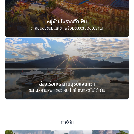
หมู่บ้านโบราณจิ่วเฟิ่น
ตะลอนชิมขนมและชา พร้อมชมวิวเมืองโบราณ
ล่องเรือทะเลสาบสุริยันจันทรา
ชมทะเลสาปสีฟ้าเขียว ผืนน้ำที่ใหญ่ที่สุดในไต้หวัน
ทัวร์
จีน