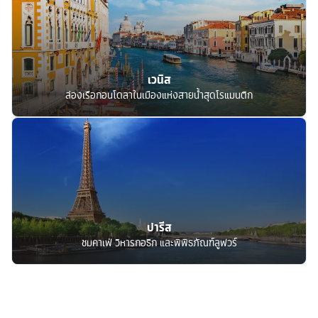
เวนิส
ล่องเรือกอนโดลาในเมืองแห่งสายน้ำสุดโรแมนติก
ปารีส
ชมคาเฟ่ วิหารกอธิก และพิพิธภัณฑ์ลูฟวร์