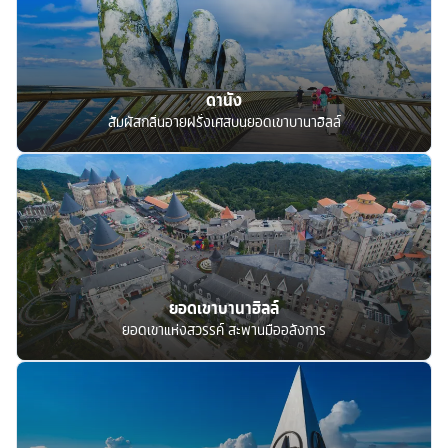
ดานัง
สัมผัสกลิ่นอายฝรั่งเศสบนยอดเขาบานาฮิลล์
ยอดเขาบานาฮิลล์
ยอดเขาแห่งสวรรค์ สะพานมืออลังการ