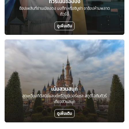
ทัวร์เน้นช้อปปิ้ง
ช้อปเพลินที่ย่านเมียงดง มงก๊ก หรือชิบูย่า ขาช้อปห้ามพลาด
ทัวร์นี้
ดูเพิ่มเติม
เน้นสวนสนุก
สุดเหวี่ยงที่ดิสนีย์แลนด์หรือยูนิเวอร์แซล สตูดิโอกับทัวร์
เที่ยวสวนสนุก
ดูเพิ่มเติม