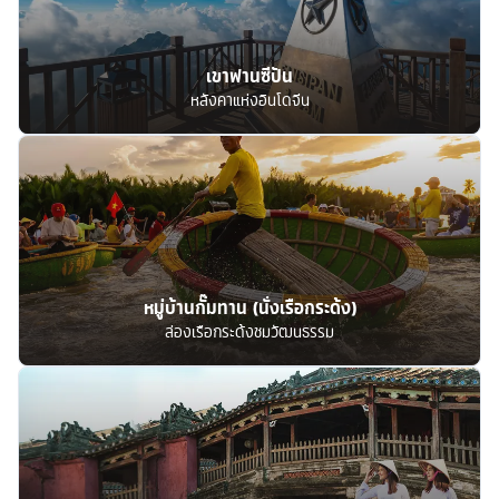
เขาฟานซีปัน
หลังคาแห่งอินโดจีน
หมู่บ้านกั๊มทาน (นั่งเรือกระด้ง)
ล่องเรือกระด้งชมวัฒนธรรม