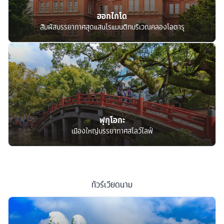
ฮอกไกโด
สัมผัสบรรยากาศสุดแสนโรแมนติกบริเวณคลองโอตารุ
ฟุกุโอกะ
เมืองใหญ่บรรยากาศสโลว์ไลฟ์
ทัวร์
เวียดนาม