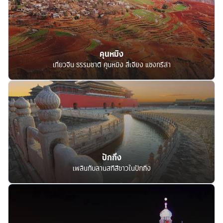
คุนหมิง
เที่ยวจีน ธรรมชาติ คุนหมิง ลี่เจียง แชงกรีล่า
ปักกิ่ง
เพลินกับลานสกีสีขาวในปักกิ่ง