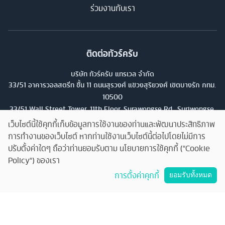
ร่วมงานกับเรา
ติดต่อทัวร์ครับ
บริษัท ทัวร์ครับ แทรเวล จำกัด
33/51 อาคารวอลสตรีท ชั้น 11 ถนนสุรวงศ์ แขวงสุริยวงศ์ เขตบางรัก กทม.
10500
33/51 Wall Street Tower, 11th Floor, Surawongse Rd., Suriwongse,
Bangrak, Bangkok. โทร
02-853-9982
เว็บไซต์นี้ใช้คุกกี้เก็บข้อมูลการใช้งานของท่านและพัฒนาประสิทธิภาพ
การทำงานของเว็บไซต์ หากท่านใช้งานเว็บไซต์นี้ต่อไปโดยไม่มีการ
เลขที่ใบอนุญาต
ปรับตั้งค่าใดๆ ถือว่าท่านยอมรับตาม นโยบายการใช้คุกกี้ ("Cookie
11/13224
Policy") ของเรา
คุยกับทัวร์ครับ
การตั้งค่าคุกกี้
ยอมรับทั้งหมด
©
2026
บริษัท ทัวร์ครับ แทรเวล จำกัด สงวนลิขสิทธิ์