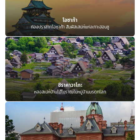
โอซาก้า
ท่องปราสาทโอซาก้า สัมผัสเสน่ห์แห่งเกาะฮอนชู
ชิราคาวาโกะ
หลงสเน่ห์บ้านไม้โบราณในหมู่บ้านมรดกโลก