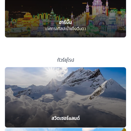
ฮาร์บิ้น
เทศกาลศิลปะน้ำแข็งตื่นตา
ทัวร์
ยุโรป
สวิตเซอร์แลนด์