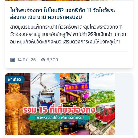
ไหว้พระฮ่องกง ไปไหนดี? แจกพิกัด 11 วัดไหว้พระ
ฮ่องกง เงิน งาน ความรักครบจบ
สายมูเตรียมแพ็กกระเป๋า! ทัวร์ครับพาตะลุยไหว้พระฮ่องกง 11
วัดฮ่องกงสายมู แบบเอ็กซ์คลูซีฟ พาไปทำพิธียืมเงินเจ้าแม่กวน
อิม หมุนกังหันวัดแชกงหมิว เสริมดวงการเงินให้ปังทะลุเป้า!
14 มิ.ย. 26
3,309
พาเที่ยว