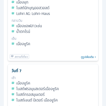
เมืองซุก
โบสถ์นักบุญออสวอลด์
Lohri AG: Lohri-Haus
กลางวัน
เมืองซอฟฮาวเซ่น
น้ำตกไรน์
เย็น
เมืองซูริค
ดูรูปเพิ่มเติม
วันที่
7
เช้า
เมืองซูริค
โบสถ์ฟรอมุนสเตอร์เมืองซูริค
โบสถ์กรอสมุนเตอร์
โบสถ์เซนต์ ปีเตอร์ เมืองซูริค