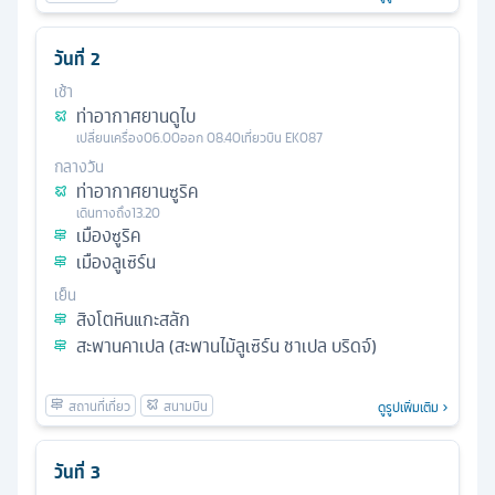
วันที่
2
เช้า
ท่าอากาศยานดูไบ
เปลี่ยนเครื่อง
06.00
ออก
08.40
เที่ยวบิน
EK087
กลางวัน
ท่าอากาศยานซูริค
เดินทางถึง
13.20
เมืองซูริค
เมืองลูเซิร์น
เย็น
สิงโตหินแกะสลัก
สะพานคาเปล (สะพานไม้ลูเซิร์น ชาเปล บริดจ์)
ดูรูปเพิ่มเติม
วันที่
3