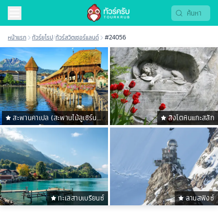
หน้าแรก
ทัวร์ยุโรป
/
ทัวร์สวิตเซอร์แลนด์
#24056
สะพานคาเปล (สะพานไม้ลูเซิร์น
สิงโตหินแกะสลัก
ชาเปล บริดจ์)
ทะเลสาบเบรียนซ์
ลานสฟิงซ์