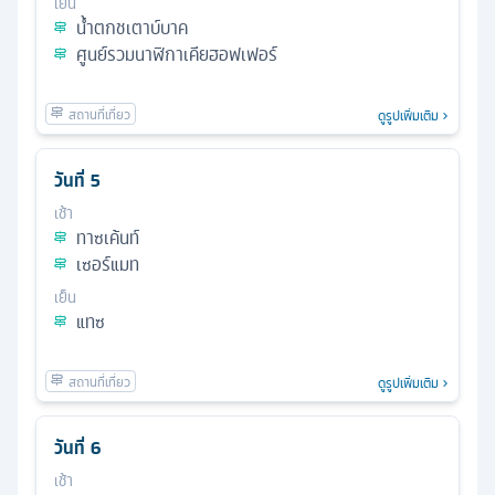
เย็น
น้ำตกชเตาบ์บาค
ศูนย์รวมนาฬิกาเคียฮอฟเฟอร์
ดูรูปเพิ่มเติม
วันที่
5
เช้า
ทาซเค้นท์
เซอร์แมท
เย็น
แทซ
ดูรูปเพิ่มเติม
วันที่
6
เช้า