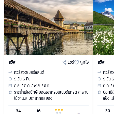
สวิส
แชร์
ถูกใจ
สวิส
ทัวร์
สวิตเซอร์แลนด์
ทัวร์
สว
9
วัน
6
คืน
9
วัน
6
ก.ย. / ต.ค. / พ.ย. / ธ.ค.
ต.ค. / 
ธารน้ำแข็งยักษ์ ยอดเขากรอนเนอร์แกรต สะพาน
บ่อหมี
ไม้ชาเปล ปราสาทชิลยอง
แข็ง เ
34
16
39