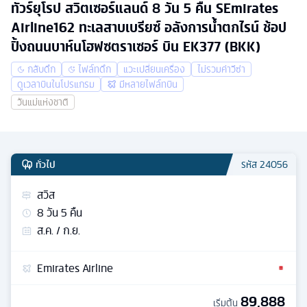
ทัวร์ยุโรป สวิตเซอร์แลนด์ 8 วัน 5 คืน SEmirates
Airline162 ทะเลสาบเบรียซ์ อลังการน้ำตกไรน์ ช้อป
ปิ้งถนนบาห์นโฮฟซตราเซอร์ บิน EK377 (BKK)
กลับดึก
ไฟล์ทดึก
แวะเปลี่ยนเครื่อง
ไม่รวมค่าวีซ่า
ดูเวลาบินในโปรแกรม
มีหลายไฟล์ทบิน
วันแม่แห่งชาติ
ทั่วไป
รหัส
24056
สวิส
8
วัน
5
คืน
ส.ค. / ก.ย.
Emirates Airline
89,888
เริ่มต้น