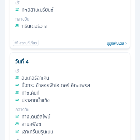
เช้า
ทะเลสาบเบรียนซ์
กลางวัน
กรินเดอร์วาล
ดูรูปเพิ่มเติม
วันที่
4
เช้า
อินเทอร์ลาเคน
นั่งกระเช้าลอยฟ้าไอเกอร์เอ็กซเพรส
ทาซเค้นท์
ปราสาทน้ำแข็ง
กลางวัน
ทางเดินอัลไพน์
ลานสฟิงซ์
เลาเทิร์นบรุนเนิน