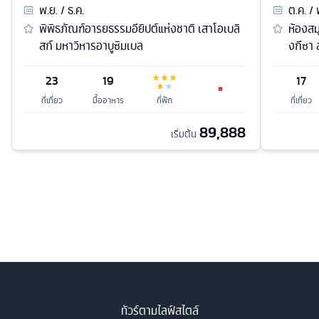
พ.ย. / ธ.ค.
ต.ค. / 
พิพิธภัณฑ์อารยธรรมอียิปต์แห่งชาติ เสาโอเบลิ
ห้องสม
สก์ มหาวิหารอาบูซิมเบล
งกีซา 
23
19
17
ที่เที่ยว
มื้ออาหาร
ที่พัก
ที่เที่ยว
89,888
เริ่มต้น
ทัวร์ตามไลฟ์สไตล์