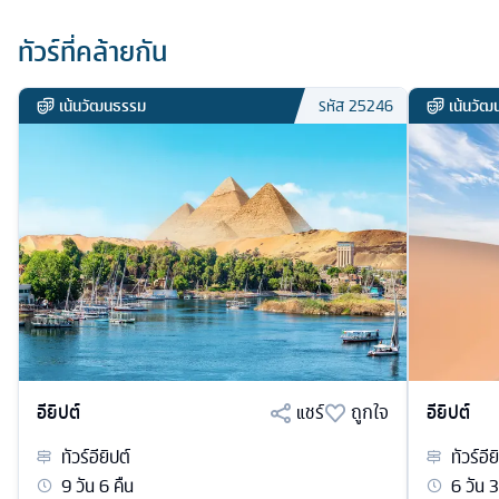
ทัวร์ที่คล้ายกัน
เน้นวัฒนธรรม
เน้นวั
รหัส
25246
อียิปต์
แชร์
ถูกใจ
อียิปต์
ทัวร์
อียิปต์
ทัวร์
อีย
9
วัน
6
คืน
6
วัน
3