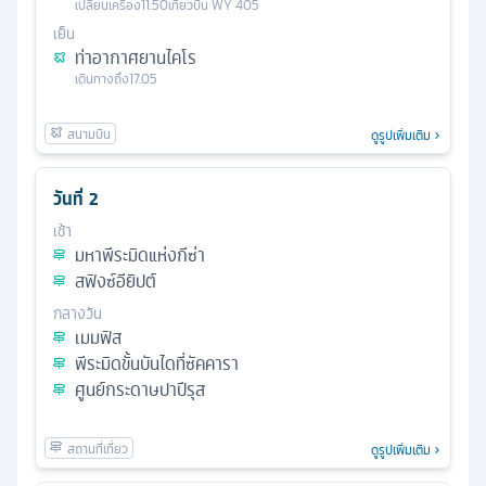
เปลี่ยนเครื่อง
11.50
เที่ยวบิน
WY 405
เย็น
ท่าอากาศยานไคโร
เดินทางถึง
17.05
ดูรูปเพิ่มเติม
วันที่
2
เช้า
มหาพีระมิดแห่งกีซ่า
สฟิงซ์อียิปต์
กลางวัน
เมมฟิส
พีระมิดขั้นบันไดที่ซัคคารา
ศูนย์กระดาษปาปีรุส
ดูรูปเพิ่มเติม