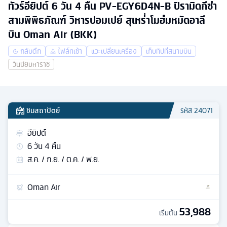
ทัวร์อียิปต์ 6 วัน 4 คืน PV-EGY6D4N-B ปิรามิดกีซ่า
สามพิพิธภัณฑ์ วิหารปอมเปย์ สุเหร่่าโมฮํมหมัดอาลี
บิน Oman Air (BKK)
กลับดึก
ไฟล์ทเช้า
แวะเปลี่ยนเครื่อง
เก็บทิปที่สนามบิน
วันปิยมหาราช
ชมสถาปัตย์
รหัส
24071
อียิปต์
6
วัน
4
คืน
ส.ค. / ก.ย. / ต.ค. / พ.ย.
Oman Air
53,988
เริ่มต้น