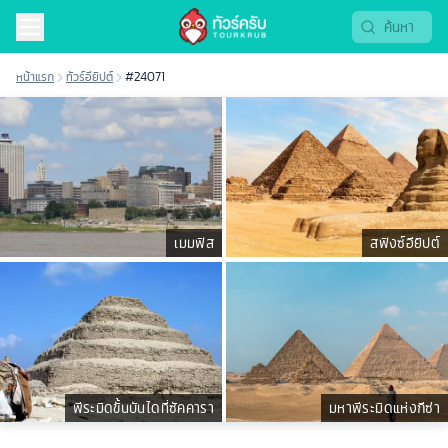
หน้าแรก
ทัวร์อียิปต์
#24071
เมมฟิส
สฟิงซ์อียิปต์
พีระมิดขั้นบันไดที่ซัคคารา
มหาพีระมิดแห่งกีซ่า