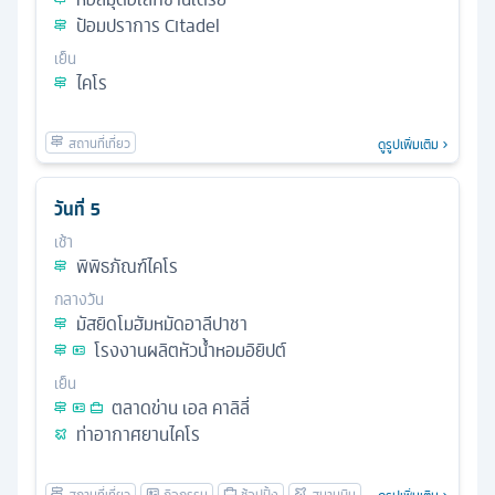
ป้อมปราการ Citadel
เย็น
ไคโร
ดูรูปเพิ่มเติม
วันที่
5
เช้า
พิพิธภัณฑ์ไคโร
กลางวัน
มัสยิดโมฮัมหมัดอาลีปาชา
โรงงานผลิตหัวน้ำหอมอิยิปต์
เย็น
ตลาดข่าน เอล คาลิลี่
ท่าอากาศยานไคโร