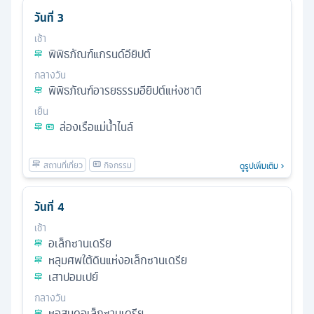
วันที่
3
เช้า
พิพิธภัณฑ์แกรนด์อียิปต์
กลางวัน
พิพิธภัณฑ์อารยธรรมอียิปต์แห่งชาติ
เย็น
ล่องเรือแม่น้ำไนล์
ดูรูปเพิ่มเติม
วันที่
4
เช้า
อเล็กซานเดรีย
หลุมศพใต้ดินแห่งอเล็กซานเดรีย
เสาปอมเปย์
กลางวัน
หอสมุดอเล็กซานเดรีย