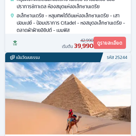
ปราการซิทาเดล ห้องสมุดแห่งอเล็กซานเดรีย
อเล็กซานเดรีย - หลุมศพใต้ดินแห่งอเล็กซานเดรีย - เสา
ปอมเปย์ - ป้อมปราการ Citadel - หอสมุดอเล็กซานเดรีย -
ตลาดผ้าฝ้ายอิยิปต์ - เมมฟิส
42,990
ดูรายละเอียด
39,990
เริ่มต้น
เน้นวัฒนธรรม
รหัส
25244