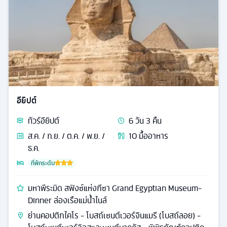
อียิปต์
ทัวร์
อียิปต์
6
วัน
3
คืน
ส.ค. / ก.ย. / ต.ค. / พ.ย. /
10
มื้ออาหาร
ธ.ค.
ที่พักระดับ
มหาพีระมิด สฟิงซ์แห่งกีซา Grand Egyptian Museum-
Dinner ล่องเรือแม่น้ำไนล์
ย่านคอปติกไคโร - โบสถ์เซนต์เวอร์จินแมรี (โบสถ์ลอย) -