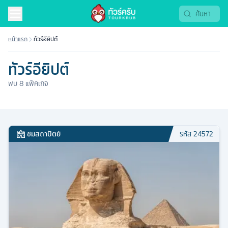
หน้าแรก
ทัวร์อียิปต์
ทัวร์อียิปต์
พบ
8
แพ็คเกจ
ชมสถาปัตย์
รหัส
24572