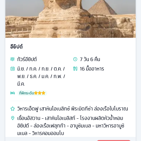
อียิปต์
ทัวร์
อียิปต์
7
วัน
6
คืน
มิ.ย. / ก.ค. / ก.ย. / ต.ค. /
16
มื้ออาหาร
พ.ย. / ธ.ค. / ม.ค. / ก.พ. /
มี.ค.
ที่พักระดับ
วิหารเอ็ดฟู เสาหินโอเบลิกซ์ พีระมิดกีซ่า ล่องเรือใบโบราณ
เขื่อนอัสวาน - เสาหินโอเบลิสก์ - โรงงานผลิตหัวน้ำหอม
อิยิปต์ - ล่องเรือเฟลุกก้า - อาบูซิมเบล - มหาวิหารอาบูซิ
มเบล - วิหารคอมออมโบ