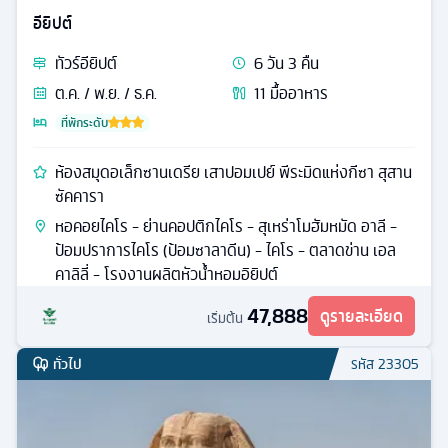
อียิปต์
ทัวร์
อียิปต์
6
วัน
3
คืน
ต.ค. / พ.ย. / ธ.ค.
11
มื้ออาหาร
ที่พักระดับ
ห้องสมุดอเล็กซานเดรีย เสาปอมเปย์ พีระมิดแห่งกีซา สุสาน
ซัคคารา
หอคอยไคโร - ย่านคอปติกไคโร - สุเหร่าโมฮัมหมัด อาลี -
ป้อมปราการไคโร (ป้อมซาลาดีน) - ไคโร - ตลาดข่าน เอล
คาลิลี่ - โรงงานผลิตหัวน้ำหอมอิยิปต์
47,888
ดูรายละเอียด
เริ่มต้น
ทั่วไป
รหัส
23305