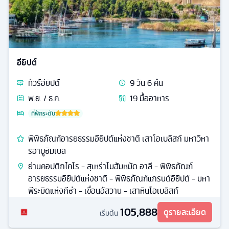
อียิปต์
ทัวร์
อียิปต์
9
วัน
6
คืน
พ.ย. / ธ.ค.
19
มื้ออาหาร
ที่พักระดับ
พิพิธภัณฑ์อารยธรรมอียิปต์แห่งชาติ เสาโอเบลิสก์ มหาวิหา
รอาบูซิมเบล
ย่านคอปติกไคโร - สุเหร่าโมฮัมหมัด อาลี - พิพิธภัณฑ์
อารยธรรมอียิปต์แห่งชาติ - พิพิธภัณฑ์แกรนด์อียิปต์ - มหา
พีระมิดแห่งกีซ่า - เขื่อนอัสวาน - เสาหินโอเบลิสก์
105,888
ดูรายละเอียด
เริ่มต้น