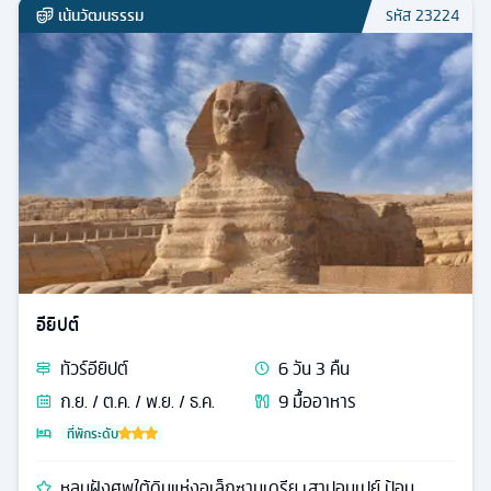
เน้นวัฒนธรรม
รหัส
23224
อียิปต์
ทัวร์
อียิปต์
6
วัน
3
คืน
ก.ย. / ต.ค. / พ.ย. / ธ.ค.
9
มื้ออาหาร
ที่พักระดับ
หลุมฝังศพใต้ดินแห่งอเล็กซานเดรีย เสาปอมเปย์ ป้อม