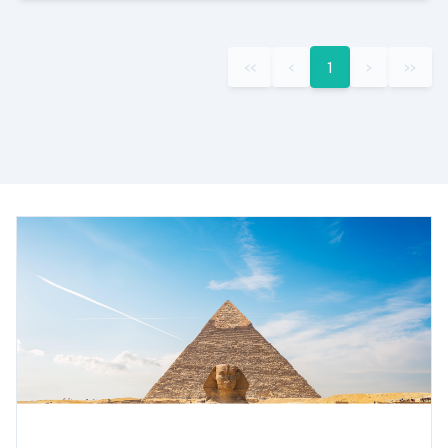
‹‹
‹
1
›
››