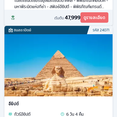
โบสถ์เซนต์เซอร์จิอุสและเซนต์บาคคัส - พิพิธภัณฑ์คอปติค -
มหาพีระมิดแห่งกีซ่า - สฟิงซ์อียิปต์ - พิพิธภัณฑ์แกรนด์
อียิปต์
47,999
ดูรายละเอียด
เริ่มต้น
ชมสถาปัตย์
รหัส
24071
อียิปต์
ทัวร์
อียิปต์
6
วัน
4
คืน