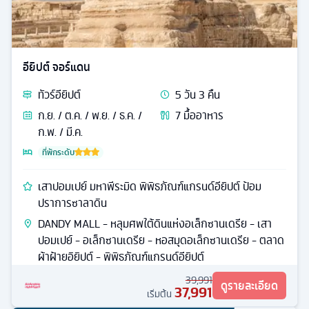
อียิปต์ จอร์แดน
ทัวร์
อียิปต์
5
วัน
3
คืน
ก.ย. / ต.ค. / พ.ย. / ธ.ค. /
7
มื้ออาหาร
ก.พ. / มี.ค.
ที่พักระดับ
เสาปอมเปย์ มหาพีระมิด พิพิธภัณฑ์แกรนด์อียิปต์ ป้อม
ปราการซาลาดิน
DANDY MALL - หลุมศพใต้ดินแห่งอเล็กซานเดรีย - เสา
ปอมเปย์ - อเล็กซานเดรีย - หอสมุดอเล็กซานเดรีย - ตลาด
ผ้าฝ้ายอิยิปต์ - พิพิธภัณฑ์แกรนด์อียิปต์
39,991
ดูรายละเอียด
37,991
เริ่มต้น