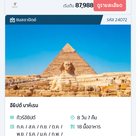
87,988
ดูรายละเอียด
เริ่มต้น
ชมสถาปัตย์
รหัส
24072
อียิปต์ บาห์เรน
ทัวร์
อียิปต์
8
วัน
7
คืน
ก.ค. / ส.ค. / ก.ย. / ต.ค. /
18
มื้ออาหาร
พ.ย. / ธ.ค. / ม.ค. / ก.พ. /