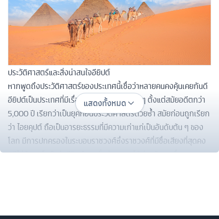
ประวัติศาสตร์และสิ่งน่าสนใจอียิปต์
หากพูดถึงประวัติศาสตร์ของประเทศนี้เชื่อว่าหลายคนคงคุ้นเคยกันดี
อียิปต์เป็นประเทศที่มีเรื่องราวมายาวนานมาก ๆ ตั้งแต่สมัยอดีตกว่า
แสดงทั้งหมด
5,000 ปี เรียกว่าเป็นยุคก่อนประวัติศาสตร์ด้วยซ้ำ สมัยก่อนถูกเรียก
ว่า ไอยคุปต์ ถือเป็นอารยะธรรมที่มีความเก่าแก่เป็นอันดับต้น ๆ ของ
โลก มีการปกครองในระบอบราชวงศ์ซึ่งราชวงศ์ที่มีชื่อเสียงที่สุดคง
หนีไม่พ้นฟาโรห์แห่งอียิปต์ กระทั่งช่วงเวลาได้ผ่านพ้นมาเรื่อย ๆ
จนถึงช่วงศตวรรษที่ 19-20 อังกฤษได้เข้ายึดพื้นที่ แต่หลัง
สงครามโลกครั้งที่ 1 ชาวอียิปต์ได้รวมตัวเคลื่อนไหวจนปี 1922
อังกฤษได้ก็คืนพื้นที่กลับไป ซึ่งในยุคนี้ก็ยังคงเป็นการปกครองระบอบ
กษัตริย์หรือราชวงศ์ มีพระเจ้าฟูอัดที่ 1 แห่งอียิปต์ ก่อนจะปกครอง