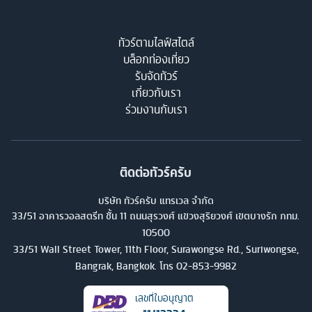
ต่อมาอีก 2 พระองค์คือ พระเจ้าฟารุกที่ 1 แห่งอียิปต์กับพระเจ้าฟูอัดที่
2 แห่งอียิตป์ อย่างไรก็ตามได้เกิดการรัฐประหารขึ้นส่งผลให้ระบอบ
ทัวร์ตามไลฟ์สไตล์
การปกครองโดยกษัตริย์ของประเทศนี้ได้เปลี่ยนมาเป็นระบอบ
บล็อกท่องเที่ยว
สาธารณรัฐดังเช่นทุกวันนี้
รับจัดทัวร์
เกี่ยวกับเรา
ร่วมงานกับเรา
ติดต่อทัวร์ครับ
บริษัท ทัวร์ครับ แทรเวล จำกัด
33/51 อาคารวอลสตรีท ชั้น 11 ถนนสุรวงศ์ แขวงสุริยวงศ์ เขตบางรัก กทม.
10500
33/51 Wall Street Tower, 11th Floor, Surawongse Rd., Suriwongse,
Bangrak, Bangkok. โทร
02-853-9982
เลขที่ใบอนุญาต