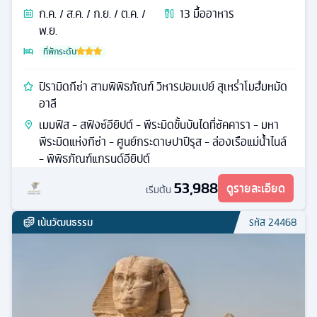
ก.ค. / ส.ค. / ก.ย. / ต.ค. /
13
มื้ออาหาร
พ.ย.
ที่พักระดับ
ปิรามิดกีซ่า สามพิพิธภัณฑ์ วิหารปอมเปย์ สุเหร่่าโมฮํมหมัด
อาลี
เมมฟิส - สฟิงซ์อียิปต์ - พีระมิดขั้นบันไดที่ซัคคารา - มหา
พีระมิดแห่งกีซ่า - ศูนย์กระดาษปาปีรุส - ล่องเรือแม่น้ำไนล์
- พิพิธภัณฑ์แกรนด์อียิปต์
53,988
ดูรายละเอียด
เริ่มต้น
เน้นวัฒนธรรม
รหัส
24468