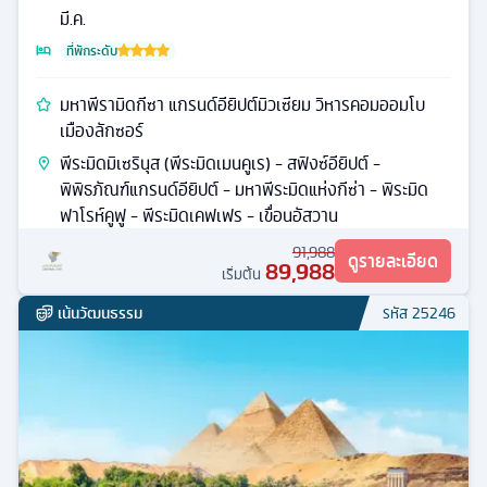
มี.ค.
ที่พักระดับ
มหาพีรามิดกีซา แกรนด์อียิปต์มิวเซียม วิหารคอมออมโบ
เมืองลักซอร์
พีระมิดมิเซรินุส (พีระมิดเมนคูเร) - สฟิงซ์อียิปต์ -
พิพิธภัณฑ์แกรนด์อียิปต์ - มหาพีระมิดแห่งกีซ่า - พิระมิด
ฟาโรห์คูฟู - พีระมิดเคฟเฟร - เขื่อนอัสวาน
91,988
ดูรายละเอียด
89,988
เริ่มต้น
เน้นวัฒนธรรม
รหัส
25246