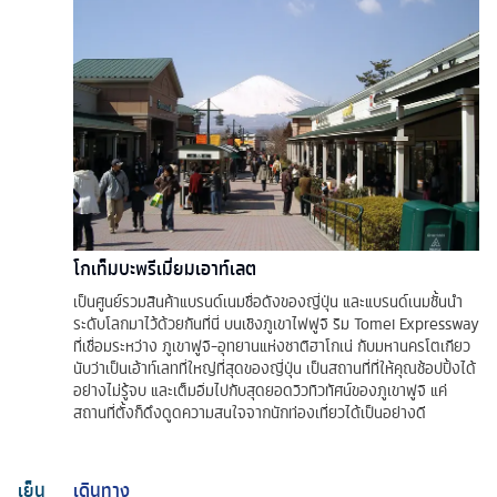
โกเท็มบะพรีเมี่ยมเอาท์เลต
เป็นศูนย์รวมสินค้าแบรนด์เนมชื่อดังของญี่ปุ่น และแบรนด์เนมชั้นนำ
ระดับโลกมาไว้ด้วยกันที่นี่ บนเชิงภูเขาไฟฟูจิ ริม Tomei Expressway
ที่เชื่อมระหว่าง ภูเขาฟูจิ-อุทยานแห่งชาติฮาโกเน่ กับมหานครโตเกียว
นับว่าเป็นเอ้าท์เลทที่ใหญ่ที่สุดของญี่ปุ่น เป็นสถานที่ที่ให้คุณช้อปปิ้งได้
อย่างไม่รู้จบ และเต็มอิ่มไปกับสุดยอดวิวทิวทัศน์ของภูเขาฟูจิ แค่
สถานที่ตั้งก็ดึงดูดความสนใจจากนักท่องเที่ยวได้เป็นอย่างดี
เย็น
เดินทาง