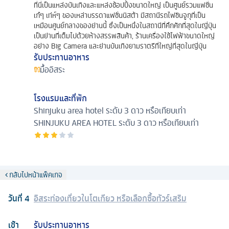
ที่นี่เป็นแหล่งบันเทิงและแหล่งช้อปปิ้งขนาดใหญ่ เป็นศูนย์รวมแฟชั่น
เก๋ๆ เท่ห์ๆ ของเหล่าบรรดาแฟชั่นนิสต้า มีสถานีรถไฟชินจูกุที่เป็น
เหมือนศูนย์กลางของย่านนี้ ซึ่งเป็นหนึ่งในสถานีที่คึกคักที่สุดในญี่ปุ่น
เป็นย่านที่เต็มไปด้วยห้างสรรพสินค้า, ร้านเครื่องใช้ไฟฟ้าขนาดใหญ่
อย่าง Big Camera และย่านบันเทิงยามราตรีที่ใหญ่ที่สุดในญี่ปุ่น
รับประทานอาหาร
มื้ออิสระ
โรงแรมและที่พัก
Shinjuku area hotel ระดับ 3 ดาว หรือเทียบเท่า
SHINJUKU AREA HOTEL ระดับ 3 ดาว หรือเทียบเท่า
กลับไปหน้าแพ็คเกจ
วันที่
4
อิสระท่องเที่ยวในโตเกียว หรือเลือกซื้อทัวร์เสริม
เช้า
รับประทานอาหาร