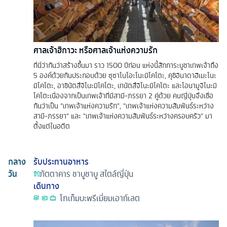
ศาลเจ้าฮิกาวะ หรือศาลเจ้าแห่งความรัก
ที่นี่ว่ากันว่าสร้างขึ้นมา ราว 1500 ปีก่อน แห่งนี้สักการะบูชาเทพเจ้าถึง
5 องค์ด้วยกันประกอบด้วย ซุซาโนโอะโนะมิโคโตะ, คุชิอินาดาฮิเมะโนะ
มิโคโตะ, อาชินัตสึจิโนะมิโคโตะ, เทนัตสึจิโนะมิโคโตะ และโอนามูจิโนะมิ
โคโตะเนื่องจากเป็นเทพเจ้าที่มีสามี-ภรรยา 2 คู่ด้วย คนญี่ปุ่นจึงเชื่อ
กันว่าเป็น “เทพเจ้าแห่งความรัก”, “เทพเจ้าแห่งความสัมพันธ์ระหว่าง
สามี-ภรรยา” และ “เทพเจ้าแห่งความสัมพันธ์ระหว่างครอบครัว” มา
ตั้งแต่ในอดีต
กลาง
รับประทานอาหาร
วัน
ภัตตาคาร
ชาบูชาบู สไตล์ญี่ปุ่น
เดินทาง
โกเท็มบะพรีเมี่ยมเอาท์เลต