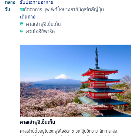
กลาง
รับประทานอาหาร
วัน
ภัตตาคาร
บุฟเฟ่ต์ปิ้งย่างยากินิคุสไตล์ญี่ปุ่น
เดินทาง
ศาลเจ้าฟูจิเซ็นเก็น
สวนโออิชิพาร์ค
ศาลเจ้าฟูจิเซ็นเก็น
ศาลเจ้านี้ตั้งอยู่ในเขตฟูจิโยชิดะ ชาวญี่ปุ่นมักจะมาสักการะสิ่ง