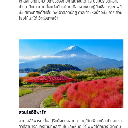
ศักดิ์สิทธิ์กัน มีความเกี่ยวข้องกับศาสนาชินโต และยังมีประวัติความ
เป็นมาอันยาวนานตั้งแต่สมัยเอโดะ เนื่องจากชาวญี่ปุ่นเชื่อว่าภูเขาฟูจิ
เป็นสถานที่ศักดิ์สิทธิ์มีเทพเจ้าสถิตย์อยู่ ศาลเจ้าแห่งนี้จึงเป็นการเชื่อม
โยงให้เราได้เข้าถึงเทพเจ้า
สวนโออิชิพาร์ค
สวนโออิชิพาร์ค ตั้งอยู่ริมฝั่งทะเลสาบคาวากูจิโกะฝั่งเหนือ เป็นจุดชม
วิวที่สามารถมองข้ามทะเลสาบไปและเห็นภูเขาไฟฟูจิได้อย่างโดดเด่น