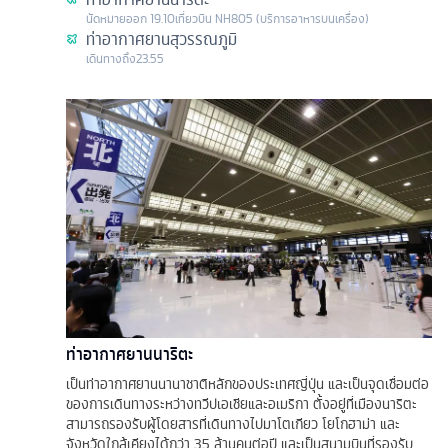
นัดหมาย
ออก
19.10
เที่ยวบิน
NH805 (บริการอาหารบนเครื่อง)
ท่าอากาศยานสุวรรณภูมิ
เดินทางถึง
23.55
ท่าอากาศยานนาริตะ
เป็นท่าอากาศยานนานาชาติหลักของประเทศญี่ปุ่น และเป็นจุดเชื่อมต่อ
ของการเดินทางระหว่างทวีปเอเชียและอเมริกา ตั้งอยู่ที่เมืองนาริตะ
สามารถรองรับผู้โดยสารที่เดินทางไปมาโตเกียว โยโกฮาม่า และ
จังหวัดใกล้เคียงได้กว่า 35 ล้านคนต่อปี และเป็นสนามบินที่รองรับ