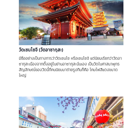
วัดเซนโซจิ (วัดอาซากุสะ)
มีชื่ออย่างเป็นทางการว่าวัดเซนโซ หรือเซนโซจิ แต่นิยมเรียกว่าวัดอา
ซากุสะเนื่องจากตั้งอยู่ในย่านอาซากุสะนั่นเอง เป็นวัดในศาสนาพุทธ
สัญลักษณ์ของวัดนี้ที่คนนิยมมาถ่ายรูปกันก็คือ โคมไฟสีแดงขนาด
ใหญ่