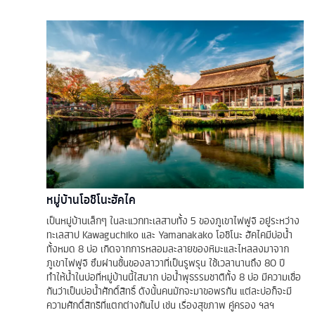
หมู่บ้านโอชิโนะฮัคไค
เป็นหมู่บ้านเล็กๆ ในละแวกทะเลสาบทั้ง 5 ของภูเขาไฟฟูจิ อยู่ระหว่าง
ทะเลสาป Kawaguchiko และ Yamanakako โอชิโนะ ฮัคไคมีบ่อน้ำ
ทั้งหมด 8 บ่อ เกิดจากการหลอมละลายของหิมะและไหลลงมาจาก
ภูเขาไฟฟูจิ ซึมผ่านชั้นของลาวาที่เป็นรูพรุน ใช้เวลานานถึง 80 ปี
ทำให้น้ำในบ่อที่หมู่บ้านนี้ใสมาก บ่อน้ำพุธรรมชาติทั้ง 8 บ่อ มีความเชื่อ
กันว่าเป็นบ่อน้ำศักดิ์สิทธิ์ ดังนั้นคนมักจะมาขอพรกัน แต่ละบ่อก็จะมี
ความศักดิ์สิทธิที่แตกต่างกันไป เช่น เรื่องสุขภาพ คู่ครอง ฯลฯ