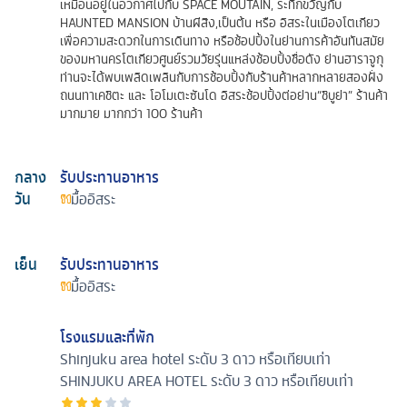
เหมือนอยู่ในอวกาศไปกับ SPACE MOUTAIN, ระทึกขวัญกับ
HAUNTED MANSION บ้านผีสิง,เป็นต้น หรือ อิสระในเมืองโตเกียว
เพื่อความสะดวกในการเดินทาง หรือช้อปปิ้งในย่านการค้าอันทันสมัย
ของมหานครโตเกียวศูนย์รวมวัยรุ่นแหล่งช้อบปิ้งชื่อดัง ย่านฮาราจูกุ
ท่านจะได้พบเพลิดเพลินกับการช้อบปิ้งกับร้านค้าหลากหลายสองฝั่ง
ถนนทาเคชิตะ และ โอโมเตะซันโด อิสระช้อปปิ้งต่อย่าน“ชิบูย่า” ร้านค้า
มากมาย มากกว่า 100 ร้านค้า
กลาง
รับประทานอาหาร
วัน
มื้ออิสระ
เย็น
รับประทานอาหาร
มื้ออิสระ
โรงแรมและที่พัก
Shinjuku area hotel ระดับ 3 ดาว หรือเทียบเท่า
SHINJUKU AREA HOTEL ระดับ 3 ดาว หรือเทียบเท่า