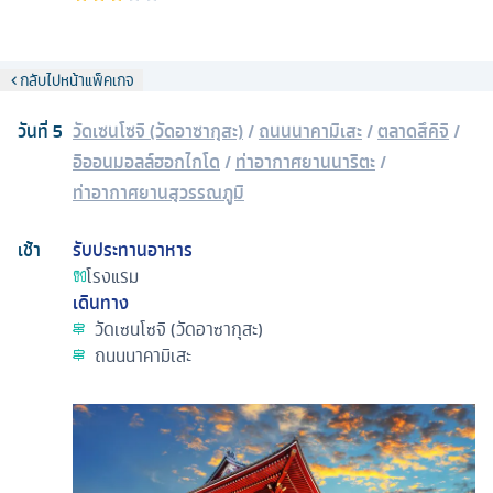
กลับไปหน้าแพ็คเกจ
วันที่
5
วัดเซนโซจิ (วัดอาซากุสะ)
/
ถนนนาคามิเสะ
/
ตลาดสึคิจิ
/
อิออนมอลล์ฮอกไกโด
/
ท่าอากาศยานนาริตะ
/
ท่าอากาศยานสุวรรณภูมิ
เช้า
รับประทานอาหาร
โรงแรม
เดินทาง
วัดเซนโซจิ (วัดอาซากุสะ)
ถนนนาคามิเสะ