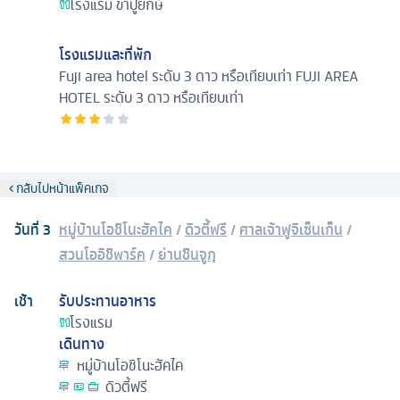
โรงแรม
ขาปูยักษ์
โรงแรมและที่พัก
Fuji area hotel ระดับ 3 ดาว หรือเทียบเท่า
FUJI AREA
HOTEL ระดับ 3 ดาว หรือเทียบเท่า
กลับไปหน้าแพ็คเกจ
วันที่
3
หมู่บ้านโอชิโนะฮัคไค
/
ดิวตี้ฟรี
/
ศาลเจ้าฟูจิเซ็นเก็น
/
สวนโออิชิพาร์ค
/
ย่านชินจูกุ
เช้า
รับประทานอาหาร
โรงแรม
เดินทาง
หมู่บ้านโอชิโนะฮัคไค
ดิวตี้ฟรี