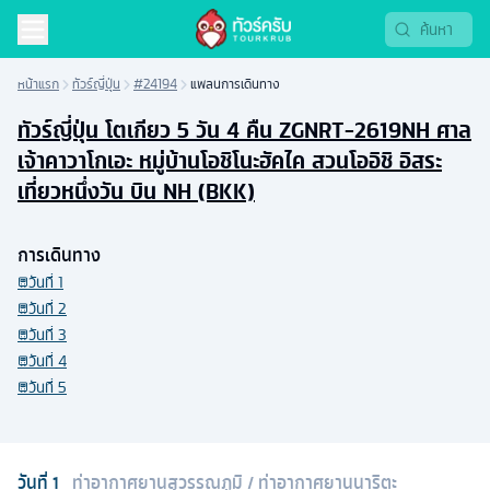
หน้าแรก
ทัวร์ญี่ปุ่น
#24194
แพลนการเดินทาง
ทัวร์ญี่ปุ่น โตเกียว 5 วัน 4 คืน ZGNRT-2619NH ศาล
เจ้าคาวาโกเอะ หมู่บ้านโอชิโนะฮัคไค สวนโออิชิ อิสระ
เที่ยวหนึ่งวัน บิน NH (BKK)
การเดินทาง
วันที่
1
วันที่
2
วันที่
3
วันที่
4
วันที่
5
วันที่
1
ท่าอากาศยานสุวรรณภูมิ
/
ท่าอากาศยานนาริตะ