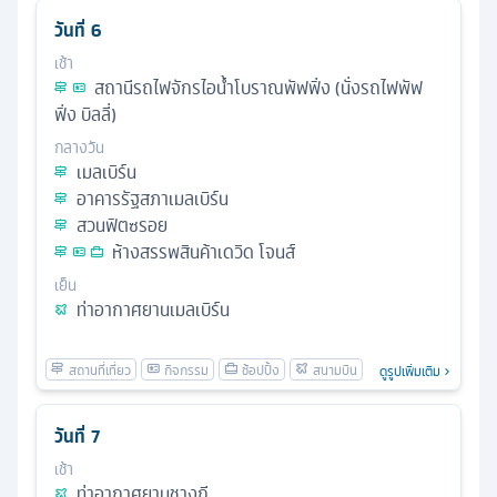
วันที่
6
เช้า
สถานีรถไฟจักรไอน้ำโบราณพัฟฟิ่ง (นั่งรถไฟพัฟ
ฟิ่ง บิลลี่)
กลางวัน
เมลเบิร์น
อาคารรัฐสภาเมลเบิร์น
สวนฟิตซรอย
ห้างสรรพสินค้าเดวิด โจนส์
เย็น
ท่าอากาศยานเมลเบิร์น
ดูรูปเพิ่มเติม
วันที่
7
เช้า
ท่าอากาศยานชางกี