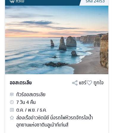
ทั่วไป
รหัส
24153
ออสเตรเลีย
แชร์
ถูกใจ
ทัวร์
ออสเตรเลีย
7
วัน
4
คืน
ต.ค. / พ.ย. / ธ.ค.
ล่องเรืออ่าวซิดนีย์ นั่งรถไฟหัวรถจักรไอน้ำ
อุทยานแห่งชาติบลูเม้าท์เท่นส์