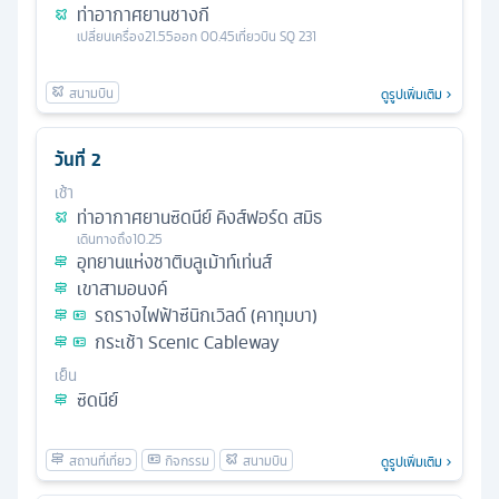
ท่าอากาศยานชางกี
เปลี่ยนเครื่อง
21.55
ออก
00.45
เที่ยวบิน
SQ 231
ดูรูปเพิ่มเติม
วันที่
2
เช้า
ท่าอากาศยานซิดนีย์ คิงส์ฟอร์ด สมิธ
เดินทางถึง
10.25
อุทยานแห่งชาติบลูเม้าท์เท่นส์
เขาสามอนงค์
รถรางไฟฟ้าซีนิกเวิลด์ (คาทุมบา)
กระเช้า Scenic Cableway
เย็น
ซิดนีย์
ดูรูปเพิ่มเติม