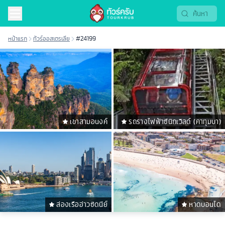
หน้าแรก
ทัวร์ออสเตรเลีย
#24199
เขาสามอนงค์
รถรางไฟฟ้าซีนิกเวิลด์ (คาทุมบา)
ล่องเรืออ่าวซิดนีย์
หาดบอนได