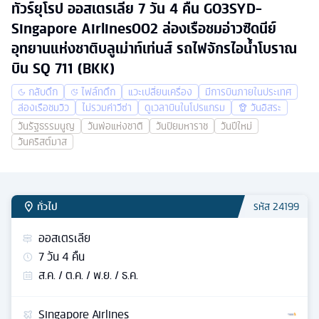
ทัวร์ยุโรป ออสเตรเลีย 7 วัน 4 คืน GO3SYD-
Singapore Airlines002 ล่องเรือชมอ่าวซิดนีย์
อุทยานแห่งชาติบลูเม่าท์เท่นส์ รถไฟจักรไอน้ำโบราณ
บิน SQ 711 (BKK)
กลับดึก
ไฟล์ทดึก
แวะเปลี่ยนเครื่อง
มีการบินภายในประเทศ
ล่องเรือชมวิว
ไม่รวมค่าวีซ่า
ดูเวลาบินในโปรแกรม
วันอิสระ
วันรัฐธรรมนูญ
วันพ่อแห่งชาติ
วันปิยมหาราช
วันปีใหม่
วันคริสต์มาส
ทั่วไป
รหัส
24199
ออสเตรเลีย
7
วัน
4
คืน
ส.ค. / ต.ค. / พ.ย. / ธ.ค.
Singapore Airlines