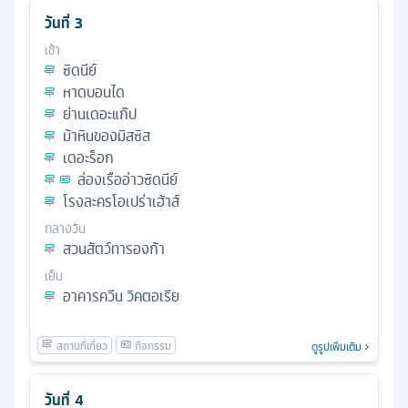
วันที่
3
เช้า
ซิดนีย์
หาดบอนได
ย่านเดอะแก๊ป
ม้าหินของมิสซิส
เดอะร็อก
ล่องเรืออ่าวซิดนีย์
โรงละครโอเปร่าเฮ้าส์
กลางวัน
สวนสัตว์ทารองก้า
เย็น
อาคารควีน วิคตอเรีย
ดูรูปเพิ่มเติม
วันที่
4