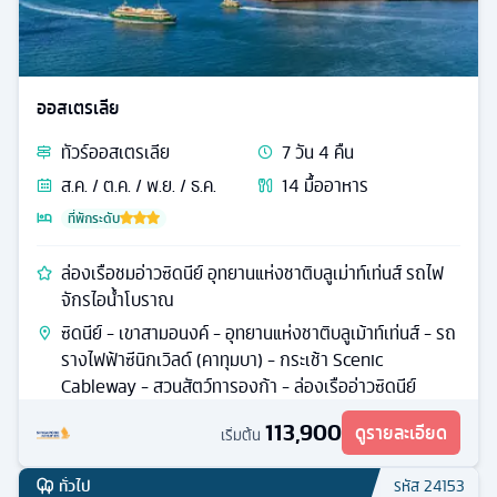
ออสเตรเลีย
ทัวร์
ออสเตรเลีย
7
วัน
4
คืน
ส.ค. / ต.ค. / พ.ย. / ธ.ค.
14
มื้ออาหาร
ที่พักระดับ
ล่องเรือชมอ่าวซิดนีย์ อุทยานแห่งชาติบลูเม่าท์เท่นส์ รถไฟ
จักรไอน้ำโบราณ
ซิดนีย์ - เขาสามอนงค์ - อุทยานแห่งชาติบลูเม้าท์เท่นส์ - รถ
รางไฟฟ้าซีนิกเวิลด์ (คาทุมบา) - กระเช้า Scenic
Cableway - สวนสัตว์ทารองก้า - ล่องเรืออ่าวซิดนีย์
113,900
ดูรายละเอียด
เริ่มต้น
ทั่วไป
รหัส
24153