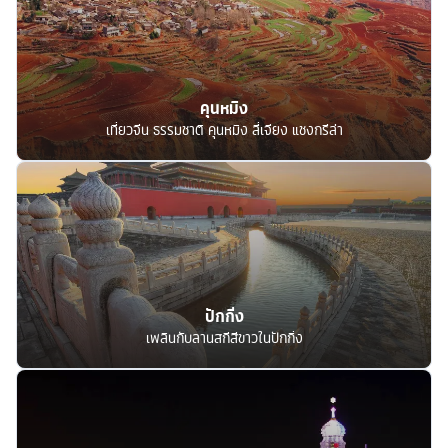
คุนหมิง
เที่ยวจีน ธรรมชาติ คุนหมิง ลี่เจียง แชงกรีล่า
ปักกิ่ง
เพลินกับลานสกีสีขาวในปักกิ่ง