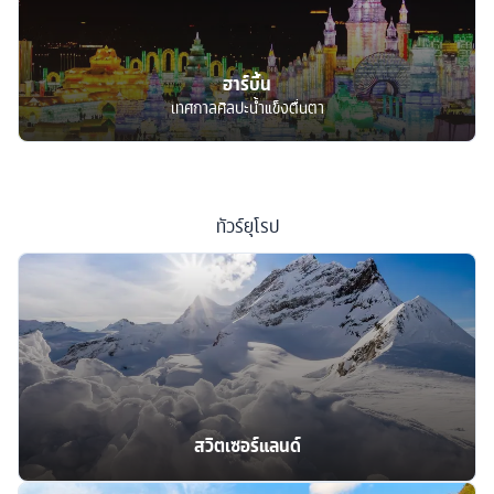
ฮาร์บิ้น
เทศกาลศิลปะน้ำแข็งตื่นตา
ทัวร์
ยุโรป
สวิตเซอร์แลนด์