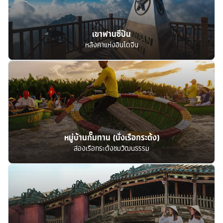
เขาฟานซีปัน
หลังคาแห่งอินโดจีน
หมู่บ้านกั๊มทาน (นั่งเรือกระด้ง)
ล่องเรือกระด้งชมวัฒนธรรม