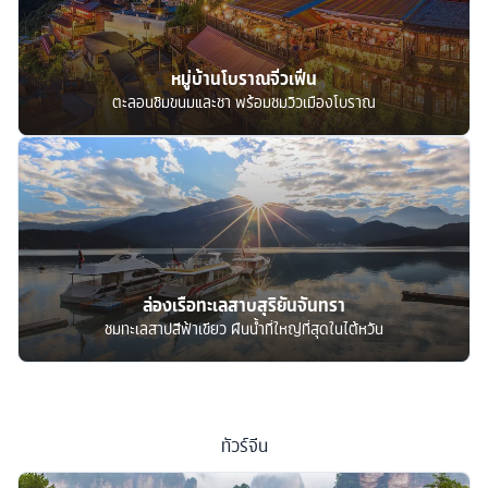
หมู่บ้านโบราณจิ่วเฟิ่น
ตะลอนชิมขนมและชา พร้อมชมวิวเมืองโบราณ
ล่องเรือทะเลสาบสุริยันจันทรา
ชมทะเลสาปสีฟ้าเขียว ผืนน้ำที่ใหญ่ที่สุดในไต้หวัน
ทัวร์
จีน