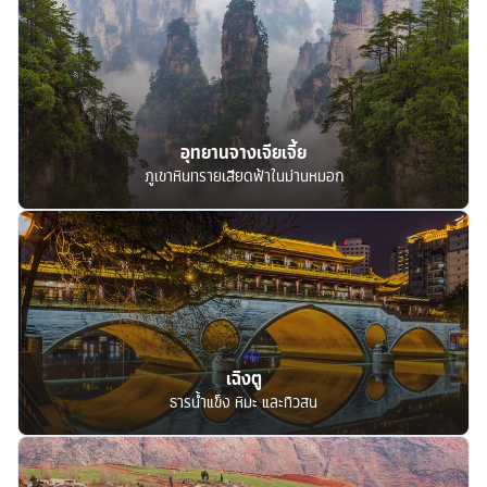
อุทยานจางเจียเจี้ย
ภูเขาหินทรายเสียดฟ้าในม่านหมอก
เฉิงตู
ธารน้ำแข็ง หิมะ และทิวสน