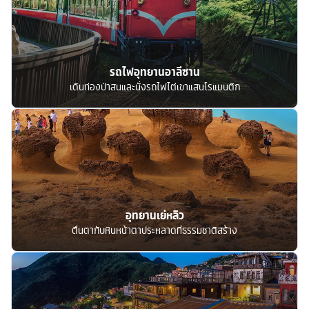
รถไฟอุทยานอาลีซาน
เดินท่องป่าสนและนั่งรถไฟไต่เขาแสนโรแมนติก
อุทยานเย่หลิว
ตื่นตากับหินหน้าตาประหลาดที่ธรรมชาติสร้าง