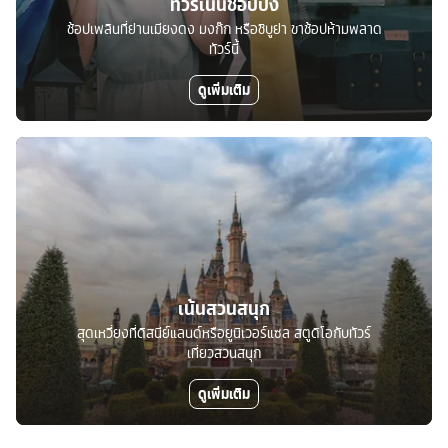
ทัวร์เน้นช้อปปิ้ง
ช้อปเพลินที่ย่านเมียงดง มงก๊ก หรือชิบูย่า ขาช้อปห้ามพลาด
ทัวร์นี้
ดูเพิ่มเติม
เน้นสวนสนุก
สุดเหวี่ยงที่ดิสนีย์แลนด์หรือยูนิเวอร์แซล สตูดิโอกับทัวร์
เที่ยวสวนสนุก
ดูเพิ่มเติม