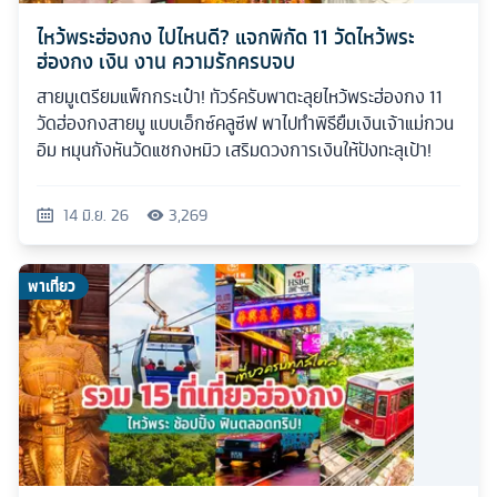
ไหว้พระฮ่องกง ไปไหนดี? แจกพิกัด 11 วัดไหว้พระ
ฮ่องกง เงิน งาน ความรักครบจบ
สายมูเตรียมแพ็กกระเป๋า! ทัวร์ครับพาตะลุยไหว้พระฮ่องกง 11
วัดฮ่องกงสายมู แบบเอ็กซ์คลูซีฟ พาไปทำพิธียืมเงินเจ้าแม่กวน
อิม หมุนกังหันวัดแชกงหมิว เสริมดวงการเงินให้ปังทะลุเป้า!
14 มิ.ย. 26
3,269
พาเที่ยว