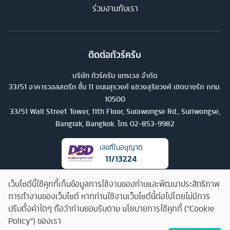
ร่วมงานกับเรา
ติดต่อทัวร์ครับ
บริษัท ทัวร์ครับ แทรเวล จำกัด
33/51 อาคารวอลสตรีท ชั้น 11 ถนนสุรวงศ์ แขวงสุริยวงศ์ เขตบางรัก กทม.
10500
33/51 Wall Street Tower, 11th Floor, Surawongse Rd., Suriwongse,
Bangrak, Bangkok. โทร
02-853-9982
เลขที่ใบอนุญาต
11/13224
เว็บไซต์นี้ใช้คุกกี้เก็บข้อมูลการใช้งานของท่านและพัฒนาประสิทธิภาพ
การทำงานของเว็บไซต์ หากท่านใช้งานเว็บไซต์นี้ต่อไปโดยไม่มีการ
ปรับตั้งค่าใดๆ ถือว่าท่านยอมรับตาม นโยบายการใช้คุกกี้ ("Cookie
Policy") ของเรา
คุยกับทัวร์ครับ
©
2026
บริษัท ทัวร์ครับ แทรเวล จำกัด สงวนลิขสิทธิ์