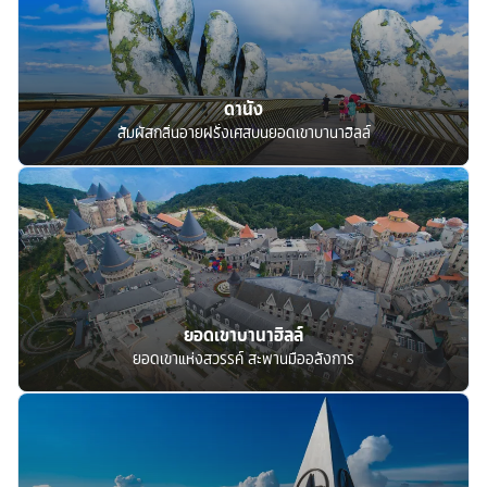
ดานัง
สัมผัสกลิ่นอายฝรั่งเศสบนยอดเขาบานาฮิลล์
ยอดเขาบานาฮิลล์
ยอดเขาแห่งสวรรค์ สะพานมืออลังการ