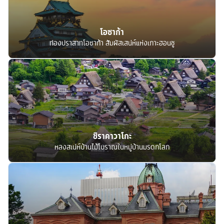
โอซาก้า
ท่องปราสาทโอซาก้า สัมผัสเสน่ห์แห่งเกาะฮอนชู
ชิราคาวาโกะ
หลงสเน่ห์บ้านไม้โบราณในหมู่บ้านมรดกโลก