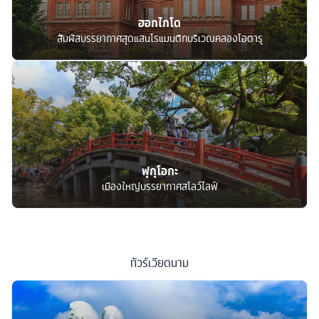
ฮอกไกโด
สัมผัสบรรยากาศสุดแสนโรแมนติกบริเวณคลองโอตารุ
ฟุกุโอกะ
เมืองใหญ่บรรยากาศสโลว์ไลฟ์
ทัวร์
เวียดนาม