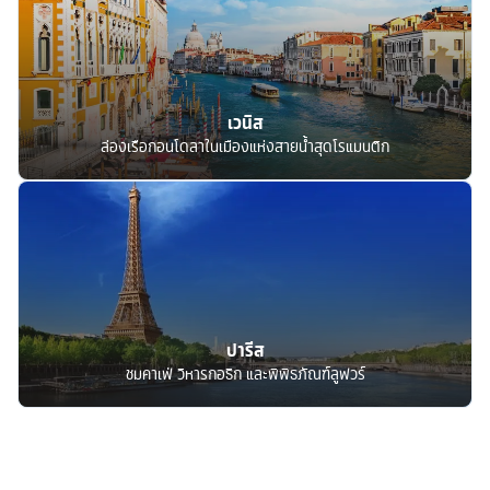
เวนิส
ล่องเรือกอนโดลาในเมืองแห่งสายน้ำสุดโรแมนติก
ปารีส
ชมคาเฟ่ วิหารกอธิก และพิพิธภัณฑ์ลูฟวร์