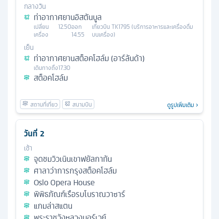
กลางวัน
ท่าอากาศยานอิสตันบูล
เปลี่ยน
12.50
ออก
เที่ยวบิน
TK1795 (บริการอาหารและเครื่องดื่ม
เครื่อง
14.55
บนเครื่อง)
เย็น
ท่าอากาศยานสต็อคโฮล์ม (อาร์ลันด้า)
เดินทางถึง
17.30
สต็อคโฮล์ม
ดูรูปเพิ่มเติม
วันที่
2
เช้า
จุดชมวิวเนินเขาฟยัลกาทัน
ศาลาว่าการกรุงสต็อคโฮล์ม
Oslo Opera House
พิพิธภัณฑ์เรือรบโบราณวาซาร์
แกมล่าสแตน
พระราชวังหลวงนอร์เวย์