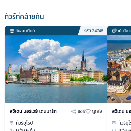
ทัวร์ที่คล้ายกัน
ชมสถาปัตย์
เน้นวั
รหัส
24746
สวีเดน นอร์เวย์ เดนมาร์ก
แชร์
ถูกใจ
สวีเดน นอ
ทัวร์
ยุโรป
ทัวร์
ยุ
9
วัน
6
คืน
9
วัน
6