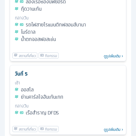
ล่องเรือซองน์ฟยอร์ด
กุ๊ดวานเก้น
กลางวัน
รถไฟสายโรแมนติกฟลอมส์บานา
ไมร์ดาล
น้ำตกจอสฟอสเซ่น
ดูรูปเพิ่มเติม
วันที่
5
เช้า
ออสโล
ย่านคาร์ลโจฮันเก้นเกท
กลางวัน
เรือสำราญ DFDS
ดูรูปเพิ่มเติม