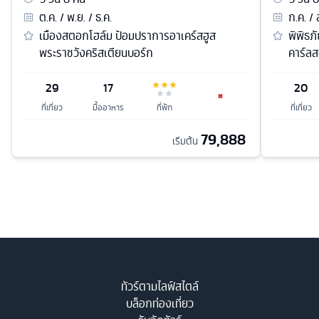
ต.ค. / พ.ย. / ธ.ค.
ก.ค. / 
เมืองสตอกโฮล์ม ป้อมปราการอาเคร์สฮูส
พิพิธภ
พระราชวังคริสเตียนบอร์ก
คาร์ลส
29
17
20
ที่เที่ยว
มื้ออาหาร
ที่พัก
ที่เที่ยว
79,888
เริ่มต้น
ทัวร์ตามไลฟ์สไตล์
บล็อกท่องเที่ยว