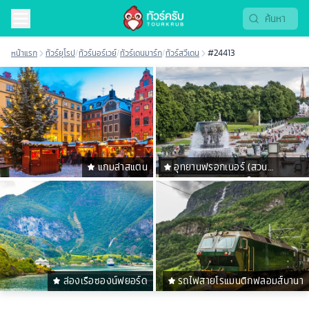
หน้าแรก
ทัวร์ยุโรป
/
ทัวร์นอร์เวย์
/
ทัวร์เดนมาร์ก
/
ทัวร์สวีเดน
#24413
แกมล่าสแตน
อุทยานฟรอกเนอร์ (สวน
ประติมากรรมวิกแลนด์)
ล่องเรือซองน์ฟยอร์ด
รถไฟสายโรแมนติกฟลอมส์บานา