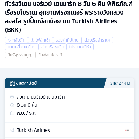
ทัวร์สวีเดน นอร์เวย์ เดนมาร์ก 8 วัน 6 คืน พิพิธภัณฑ์
เรือรบโบราณ อุทยานฟรอกเนอร์ พระราชวังหลวง
ออสโล รูปปั้นเงือกน้อย บิน Turkish Airlines
(BKK)
กลับดึก
ไฟล์ทเช้า
รวมค่าทิปไกด์
ล่องเรือสำราญ
แวะเปลี่ยนเครื่อง
ล่องเรือชมวิว
ไม่รวมค่าวีซ่า
วันรัฐธรรมนูญ
วันพ่อแห่งชาติ
ชมสถาปัตย์
รหัส
24413
สวีเดน นอร์เวย์ เดนมาร์ก
8
วัน
6
คืน
พ.ย. / ธ.ค.
Turkish Airlines