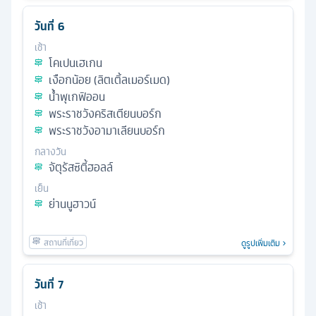
วันที่
6
เช้า
โคเปนเฮเกน
เงือกน้อย (ลิตเติ้ลเมอร์เมด)
น้ำพุเกฟิออน
พระราชวังคริสเตียนบอร์ก
พระราชวังอามาเลียนบอร์ก
กลางวัน
จัตุรัสซิตี้ฮอลล์
เย็น
ย่านนูฮาวน์
ดูรูปเพิ่มเติม
วันที่
7
เช้า